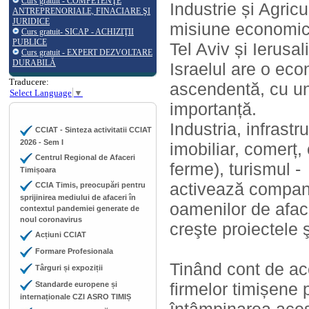
Curs gratuit - COMPETENŢE
Industrie și Agric
ANTREPRENORIALE, FINACIARE ŞI
JURIDICE
misiune economică 
Curs gratuit- SICAP - ACHIZIŢII
PUBLICE
Tel Aviv și Ierusa
Curs gratuit - EXPERT DEZVOLTARE
DURABILĂ
Israelul are o eco
Traducere:
ascendentă, cu un
Select Language
▼
importanță.
Industria, infrast
CCIAT - Sinteza activitatii CCIAT
2026 - Sem I
imobiliar, comerț,
Centrul Regional de Afaceri
ferme), turismul -
Timișoara
activează compani
CCIA Timis, preocupări pentru
sprijinirea mediului de afaceri în
oamenilor de aface
contextul pandemiei generate de
noul coronavirus
creşte proiectele ş
Acțiuni CCIAT
Formare Profesionala
Tinând cont de ace
Târguri și expoziții
firmelor timișene 
Standarde europene și
internaționale CZI ASRO TIMIȘ