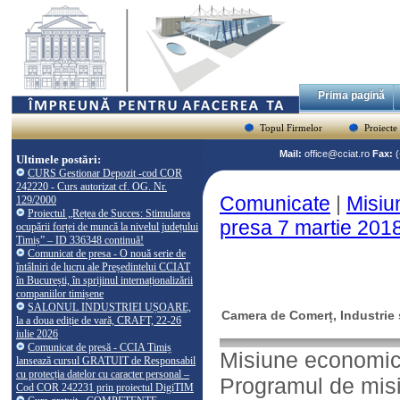
Prima pagină
Topul Firmelor
Proiecte
Mail:
office@cciat.ro
Fax:
Ultimele postări:
CURS Gestionar Depozit -cod COR
242220 - Curs autorizat cf. OG. Nr.
Comunicate
|
Misiu
129/2000
Proiectul „Rețea de Succes: Stimularea
presa 7 martie 201
ocupării forței de muncă la nivelul județului
Timiș” – ID 336348 continuă!
Comunicat de presa - O nouă serie de
întâlniri de lucru ale Președintelui CCIAT
în București, în sprijinul internaționalizării
companiilor timișene
SALONUL INDUSTRIEI UȘOARE,
Camera de Comerț, Industrie ș
la a doua ediție de vară, CRAFT, 22-26
iulie 2026
Comunicat de presă - CCIA Timiș
Misiune economică
lansează cursul GRATUIT de Responsabil
cu protecția datelor cu caracter personal –
Programul de mis
Cod COR 242231 prin proiectul DigiTIM