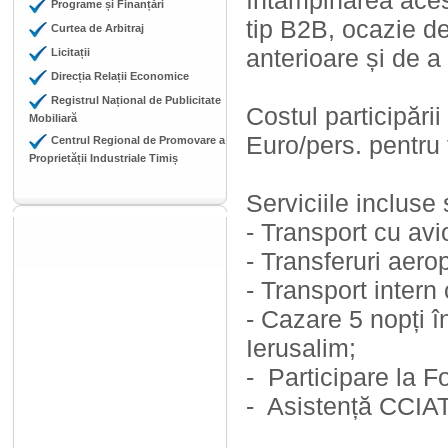
întâmpinarea aces
Programe și Finanțări
tip B2B, ocazie de
Curtea de Arbitraj
anterioare și de a 
Licitații
Direcția Relații Economice
Registrul Național de Publicitate
Costul participăr
Mobiliară
Euro/pers. pentru
Centrul Regional de Promovare a
Proprietății Industriale Timiș
Serviciile incluse 
- Transport cu avi
- Transferuri aero
- Transport intern
- Cazare 5 nopți î
Ierusalim;
- Participare la F
- Asistență CCIAT