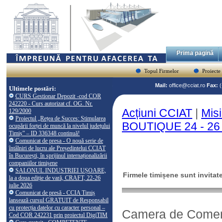
Prima pagină
Topul Firmelor
Proiecte
Mail:
office@cciat.ro
Fax:
Ultimele postări:
CURS Gestionar Depozit -cod COR
242220 - Curs autorizat cf. OG. Nr.
Acțiuni CCIAT
|
Mis
129/2000
Proiectul „Rețea de Succes: Stimularea
BOUTIQUE 24 - 26 
ocupării forței de muncă la nivelul județului
Timiș” – ID 336348 continuă!
Comunicat de presa - O nouă serie de
întâlniri de lucru ale Președintelui CCIAT
în București, în sprijinul internaționalizării
companiilor timișene
SALONUL INDUSTRIEI UȘOARE,
Firmele timișene sunt invitat
la a doua ediție de vară, CRAFT, 22-26
iulie 2026
Comunicat de presă - CCIA Timiș
lansează cursul GRATUIT de Responsabil
cu protecția datelor cu caracter personal –
Camera de Comerț, 
Cod COR 242231 prin proiectul DigiTIM