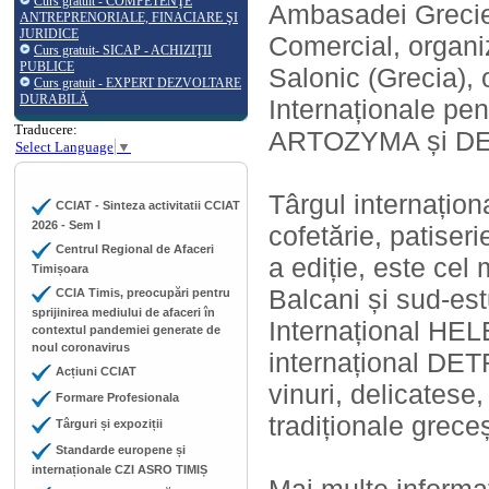
Curs gratuit - COMPETENŢE
Ambasadei Greciei
ANTREPRENORIALE, FINACIARE ŞI
JURIDICE
Comercial, organi
Curs gratuit- SICAP - ACHIZIŢII
PUBLICE
Salonic (Grecia), 
Curs gratuit - EXPERT DEZVOLTARE
DURABILĂ
Internaționale pen
Traducere:
ARTOZYMA și D
Select Language
▼
Târgul internațio
CCIAT - Sinteza activitatii CCIAT
2026 - Sem I
cofetărie, patiser
Centrul Regional de Afaceri
a ediție, este cel
Timișoara
Balcani și sud-est
CCIA Timis, preocupări pentru
sprijinirea mediului de afaceri în
Internațional HEL
contextul pandemiei generate de
noul coronavirus
internațional DE
Acțiuni CCIAT
vinuri, delicatese
Formare Profesionala
tradiționale greceș
Târguri și expoziții
Standarde europene și
internaționale CZI ASRO TIMIȘ