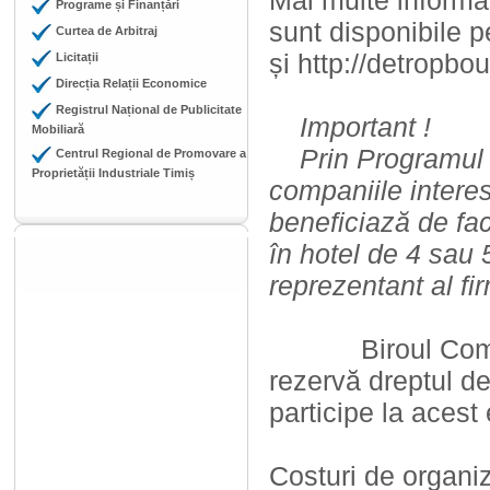
Mai multe informaț
Programe și Finanțări
sunt disponibile p
Curtea de Arbitraj
și http://detropbo
Licitații
Direcția Relații Economice
Registrul Național de Publicitate
Important !
Mobiliară
Prin Programul «
Centrul Regional de Promovare a
Proprietății Industriale Timiș
companiile intere
beneficiază de fac
în hotel de 4 sau 
reprezentant al fir
Biroul Comercia
rezervă dreptul d
participe la acest
Costuri de organiz