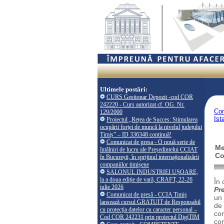
Ultimele postări:
CURS Gestionar Depozit -cod COR
242220 - Curs autorizat cf. OG. Nr.
Co
129/2000
Ist
Proiectul „Rețea de Succes: Stimularea
ocupării forței de muncă la nivelul județului
Timiș” – ID 336348 continuă!
Comunicat de presa - O nouă serie de
Me
întâlniri de lucru ale Președintelui CCIAT
Co
în București, în sprijinul internaționalizării
companiilor timișene
SALONUL INDUSTRIEI UȘOARE,
la a doua ediție de vară, CRAFT, 22-26
În 
iulie 2026
Pr
Comunicat de presă - CCIA Timiș
un
lansează cursul GRATUIT de Responsabil
de 
cu protecția datelor cu caracter personal –
com
Cod COR 242231 prin proiectul DigiTIM
com