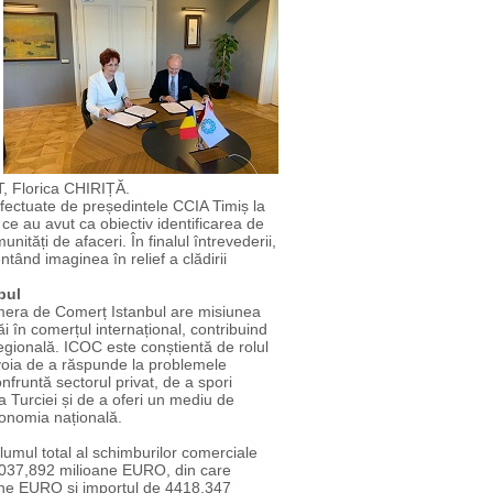
T, Florica CHIRIȚĂ.
fectuate de președintele CCIA Timiș la
e au avut ca obiectiv identificarea de
ități de afaceri. În finalul întrevederii,
tând imaginea în relief a clădirii
bul
era de Comerț Istanbul are misiunea
 în comerțul internațional, contribuind
egională. ICOC este conștientă de rolul
evoia de a răspunde la problemele
nfruntă sectorul privat, de a spori
a Turciei și de a oferi un mediu de
conomia națională.
umul total al schimburilor comerciale
7037,892 milioane EURO, din care
ane EURO și importul de 4418,347