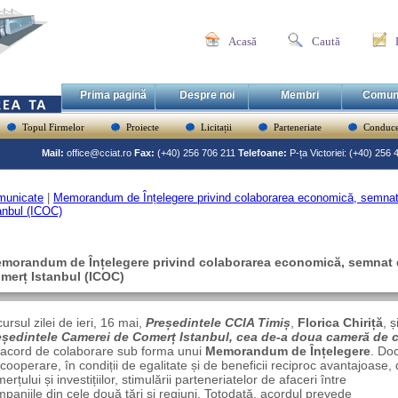
Acasă
Caută
Prima pagină
Despre noi
Membri
Comun
Topul Firmelor
Proiecte
Licitații
Parteneriate
Conduce
Mail:
office@cciat.ro
Fax:
(+40) 256 706 211
Telefoane:
P-ța Victoriei: (+40) 256
municate
|
Memorandum de Înțelegere privind colaborarea economică, semna
anbul (ICOC)
morandum de Înțelegere privind colaborarea economică, semnat 
merț Istanbul (ICOC)
cursul zilei de ieri, 16 mai,
Președintele CCIA Timiș
,
Florica Chiriță
, 
eședintele Camerei de Comerț Istanbul, cea de-a doua cameră de 
 acord de colaborare sub forma unui
Memorandum de Înțelegere
. Doc
cooperare, în condiții de egalitate și de beneficii reciproc avantajoase, 
erțului și
investițiilor, stimulării parteneriatelor de afaceri între
paniile din cele două țări și regiuni. Totodată, acordul prevede