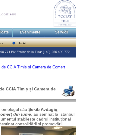
Localizare
icate
Evenimente
Servicii
re
Dotări
 490 771 Blv Eroilor de la Tisa: (+40) 256 490 772
t de CCIA Timiș și Camera de Comerț
de CCIA Timiș și Camera de
și omologul său
Şekib Avdagiç
,
comerț din lume
, au semnat la Istanbul
umentul stabilește cadrul instituțional
destinat consolidării și promovării