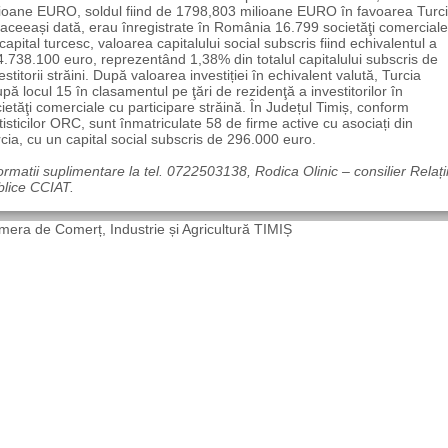
ioane EURO, soldul fiind de 1798,803 milioane EURO în favoarea Turci
aceeași dată, erau înregistrate în România 16.799 societăţi comerciale
capital turcesc, valoarea capitalului social subscris fiind echivalentul a
.738.100 euro, reprezentând 1,38% din totalul capitalului subscris de
estitorii străini. După valoarea investiției în echivalent valută, Turcia
pă locul 15 în clasamentul pe ţări de rezidenţă a investitorilor în
ietăţi comerciale cu participare străină. În Județul Timiș, conform
tisticilor ORC, sunt înmatriculate 58 de firme active cu asociați din
cia, cu un capital social subscris de 296.000 euro.
ormatii suplimentare la tel. 0722503138, Rodica Olinic – consilier Relați
blice CCIAT.
era de Comerț, Industrie și Agricultură TIMIȘ