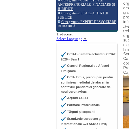
Curs gratuit - COMPETENŢE
org
ANTREPRENORIALE, FINACIARE ŞI
dez
JURIDICE
și 
Curs gratuit- SICAP - ACHIZIŢII
pro
PUBLICE
inf
Curs gratuit - EXPERT DEZVOLTARE
„Pe
DURABILĂ
tre
Traducere:
or
Select Language
▼
sub
exp
fir
Sem
CCIAT - Sinteza activitatii CCIAT
Cam
2026 - Sem I
opo
Centrul Regional de Afaceri
Pre
Timișoara
Ca
CCIA Timis, preocupări pentru
sprijinirea mediului de afaceri în
contextul pandemiei generate de
noul coronavirus
Acțiuni CCIAT
Formare Profesionala
Târguri și expoziții
Standarde europene și
internaționale CZI ASRO TIMIȘ