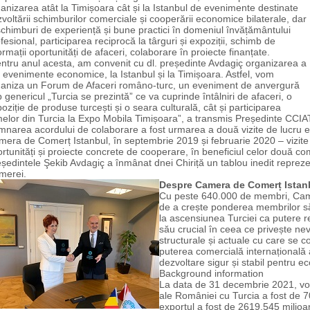
anizarea atât la Timișoara cât și la Istanbul de evenimente destinate
voltării schimburilor comerciale și cooperării economice bilaterale, dar
schimburi de experiență și bune practici în domeniul învățământului
fesional, participarea reciprocă la târguri și expoziții, schimb de
ormații oportunități de afaceri, colaborare în proiecte finanțate.
ntru anul acesta, am convenit cu dl. președinte Avdagiç organizarea a
i evenimente economice, la Istanbul și la Timișoara. Astfel, vom
ganiza un Forum de Afaceri româno-turc, un eveniment de anvergură
 genericul „Turcia se prezintă” ce va cuprinde întâlniri de afaceri, o
oziție de produse turcești și o seara culturală, cât și participarea
melor din Turcia la Expo Mobila Timișoara”, a transmis Președinte CCIA
narea acordului de colaborare a fost urmarea a două vizite de lucru e
era de Comerț Istanbul, în septembrie 2019 și februarie 2020 – vizite c
rtunități și proiecte concrete de cooperare, în beneficiul celor două comun
ședintele Şekib Avdagiç a înmânat dnei Chiriță un tablou inedit reprezen
merei.
Despre Camera de Comerț Istan
Cu peste 640.000 de membri, Cam
de a crește ponderea membrilor săi
la ascensiunea Turciei ca putere r
său crucial în ceea ce privește n
structurale și actuale cu care se co
puterea comercială internațională 
dezvoltare sigur și stabil pentru e
Background information
La data de 31 decembrie 2021, vol
ale României cu Turcia a fost de 
exportul a fost de 2619,545 milio