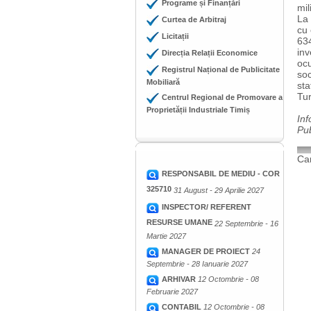
Programe și Finanțări
mil
La 
Curtea de Arbitraj
cu 
Licitații
634
inv
Direcția Relații Economice
ocu
Registrul Național de Publicitate
soc
Mobiliară
sta
Tur
Centrul Regional de Promovare a
Proprietății Industriale Timiș
Inf
Pu
Cam
RESPONSABIL DE MEDIU - COR
325710
31 August - 29 Aprilie 2027
INSPECTOR/ REFERENT
RESURSE UMANE
22 Septembrie - 16
Martie 2027
MANAGER DE PROIECT
24
Septembrie - 28 Ianuarie 2027
ARHIVAR
12 Octombrie - 08
Februarie 2027
CONTABIL
12 Octombrie - 08