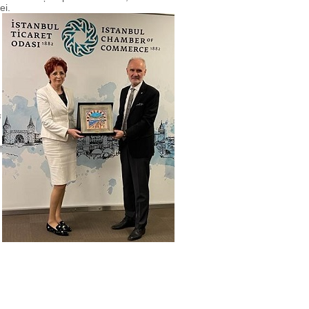
ei.
i