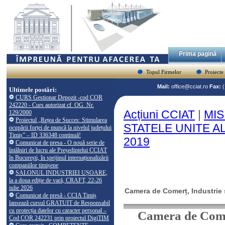
Prima pagină
Topul Firmelor
Proiecte
Mail:
office@cciat.ro
Fax:
Ultimele postări:
CURS Gestionar Depozit -cod COR
242220 - Curs autorizat cf. OG. Nr.
Acțiuni CCIAT
|
MIS
129/2000
Proiectul „Rețea de Succes: Stimularea
STATELE UNITE ALE
ocupării forței de muncă la nivelul județului
Timiș” – ID 336348 continuă!
2019
Comunicat de presa - O nouă serie de
întâlniri de lucru ale Președintelui CCIAT
în București, în sprijinul internaționalizării
companiilor timișene
SALONUL INDUSTRIEI UȘOARE,
la a doua ediție de vară, CRAFT, 22-26
iulie 2026
Camera de Comerț, Industrie ș
Comunicat de presă - CCIA Timiș
lansează cursul GRATUIT de Responsabil
cu protecția datelor cu caracter personal –
Camera de Comer
Cod COR 242231 prin proiectul DigiTIM