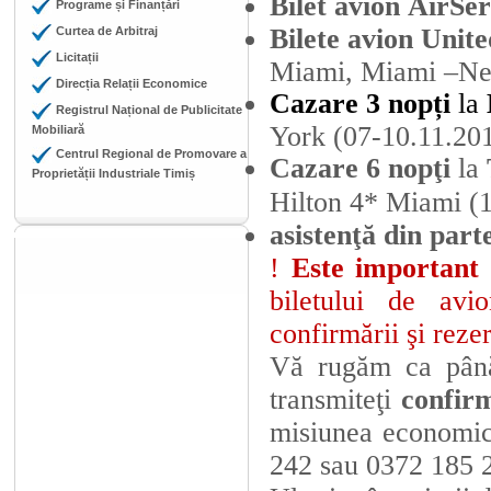
Bilet avion
AirSer
Programe și Finanțări
Bilete avion Unite
Curtea de Arbitraj
Licitații
Miami, Miami –Ne
Direcția Relații Economice
Cazare 3 nopți
la
Registrul Național de Publicitate
York (07-10.11.20
Mobiliară
Centrul Regional de Promovare a
Cazare 6 nopţi
la
Proprietății Industriale Timiș
Hilton 4* Miami
(
asistenţă din par
!
Este important
biletului de avi
confirmării şi rezer
Vă rugăm ca până
transmiteţi
confirm
misiunea economi
242 sau 0372 185 