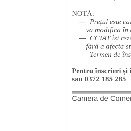
NOTĂ:
—
Prețul este c
va modifica în
—
CCIAT își rez
fără a afecta s
—
Termen de îns
Pentru înscrieri și
sau 0372 185 285
Camera de Comerț,