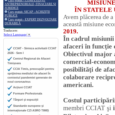
Curs gratuit - COMPETENŢE
MISIUN
ANTREPRENORIALE, FINACIARE ŞI
JURIDICE
ÎN STATELE 
Curs gratuit- SICAP - ACHIZIŢII
Avem plăcerea de a v
PUBLICE
Curs gratuit - EXPERT DEZVOLTARE
această misiune eco
DURABILĂ
2019.
Traducere:
Select Language
▼
În cadrul misiunii
afaceri în funcţie 
CCIAT - Sinteza activitatii CCIAT
Obiectivul major a
2026 - Sem I
Centrul Regional de Afaceri
comercial-economi
Timișoara
posibilităţi de afa
CCIA Timis, preocupări pentru
sprijinirea mediului de afaceri în
colaborare recipr
contextul pandemiei generate de
noul coronavirus
americani.
Acțiuni CCIAT
Formare Profesionala
Costul participăr
Târguri și expoziții
Standarde europene și
membri CCIAT şi
internaționale CZI ASRO TIMIȘ