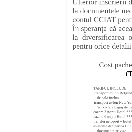
Ulterior înscrierii 
la documentele nec
contul CCIAT pentru
În speranţa că acea
la diversificarea 
pentru orice detali
Cost pache
(T
TARIFUL INCLUDE:
-
transport avion Belgra
de cala inclus
transport avion New Y
York - fara bagaj de c
cazare 3 nopți Hotel *
cazare 6 nopți Hotel *
transfer aeroport – hotel
asistenta din partea CCI
documentație viză