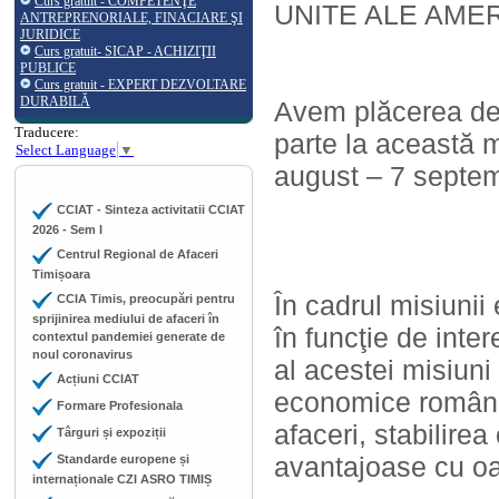
Curs gratuit - COMPETENŢE
UNITE ALE AMERI
ANTREPRENORIALE, FINACIARE ŞI
JURIDICE
Curs gratuit- SICAP - ACHIZIŢII
PUBLICE
Curs gratuit - EXPERT DEZVOLTARE
DURABILĂ
Avem plăcerea de 
Traducere:
parte la această 
Select Language
▼
august – 7 septem
CCIAT - Sinteza activitatii CCIAT
2026 - Sem I
Centrul Regional de Afaceri
Timișoara
În cadrul misiunii
CCIA Timis, preocupări pentru
sprijinirea mediului de afaceri în
în funcţie de inter
contextul pandemiei generate de
noul coronavirus
al acestei misiuni 
Acțiuni CCIAT
economice româno-a
Formare Profesionala
afaceri, stabilire
Târguri și expoziții
avantajoase cu oa
Standarde europene și
internaționale CZI ASRO TIMIȘ