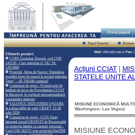
Prima pagină
Topul Firmelor
Proiecte
Mail:
office@cciat.ro
Fax:
Ultimele postări:
CURS Gestionar Depozit -cod COR
242220 - Curs autorizat cf. OG. Nr.
Acțiuni CCIAT
|
MIS
129/2000
Proiectul „Rețea de Succes: Stimularea
STATELE UNITE ALE
ocupării forței de muncă la nivelul județului
Timiș” – ID 336348 continuă!
Comunicat de presa - O nouă serie de
întâlniri de lucru ale Președintelui CCIAT
în București, în sprijinul internaționalizării
companiilor timișene
SALONUL INDUSTRIEI UȘOARE,
MISIUNE ECONOMICĂ MULTISE
la a doua ediție de vară, CRAFT, 22-26
Washington- Las Vegas)
iulie 2026
Comunicat de presă - CCIA Timiș
lansează cursul GRATUIT de Responsabil
cu protecția datelor cu caracter personal –
MISIUNE ECONO
Cod COR 242231 prin proiectul DigiTIM