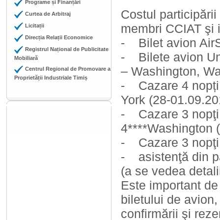
Programe și Finanțări
Costul participăr
Curtea de Arbitraj
membri CCIAT şi i
Licitații
Direcția Relații Economice
- Bilet avion Air
Registrul Național de Publicitate
- Bilete avion Uni
Mobiliară
– Washington, Wa
Centrul Regional de Promovare a
Proprietății Industriale Timiș
- Cazare 4 nopți
York (28-01.09.20
- Cazare 3 nopţi
4****Washington 
- Cazare 3 nopţi 
- asistenţă din p
(a se vedea detali
Este important de 
biletului de avion,
confirmării şi rezer