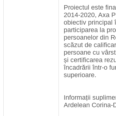
Proiectul este fi
2014-2020, Axa Pr
obiectiv principal
participarea la p
persoanelor din Re
scăzut de calificar
persoane cu vârst
și certificarea rez
încadrării într-o f
superioare.
Informații suplime
Ardelean Corina-D