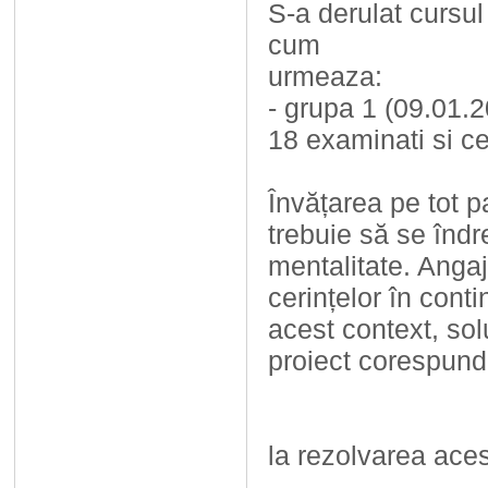
S-a derulat cursu
cum
urmeaza:
- grupa 1 (09.01.2
18 examinati si cer
Învățarea pe tot pa
trebuie să se îndr
mentalitate. Anga
cerințelor în cont
acest context, sol
proiect corespund 
la rezolvarea aces