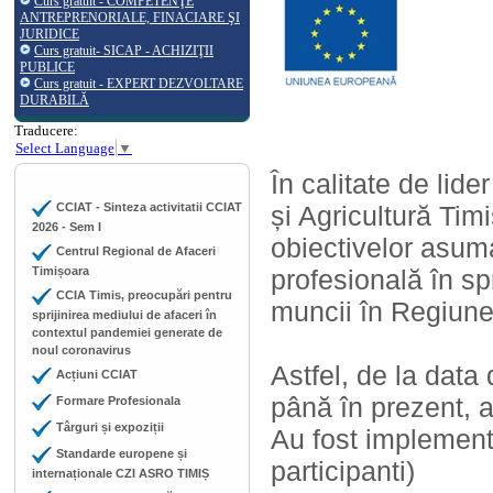
Curs gratuit - COMPETENŢE
ANTREPRENORIALE, FINACIARE ŞI
JURIDICE
Curs gratuit- SICAP - ACHIZIŢII
PUBLICE
Curs gratuit - EXPERT DEZVOLTARE
DURABILĂ
Traducere:
Select Language
▼
În calitate de lid
CCIAT - Sinteza activitatii CCIAT
și Agricultură Tim
2026 - Sem I
obiectivelor asum
Centrul Regional de Afaceri
Timișoara
profesională în spr
CCIA Timis, preocupări pentru
muncii în Regiunea
sprijinirea mediului de afaceri în
contextul pandemiei generate de
noul coronavirus
Astfel, de la data
Acțiuni CCIAT
până în prezent, a
Formare Profesionala
Târguri și expoziții
Au fost implement
Standarde europene și
participanti)
internaționale CZI ASRO TIMIȘ