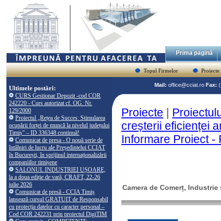
Prima pagină
Topul Firmelor
Proiecte
Mail:
office@cciat.ro
Fax:
Ultimele postări:
CURS Gestionar Depozit -cod COR
242220 - Curs autorizat cf. OG. Nr.
Proiecte
|
Proiectul
129/2000
Proiectul „Rețea de Succes: Stimularea
creșterii eficienței
ocupării forței de muncă la nivelul județului
Timiș” – ID 336348 continuă!
Informare Proiect - 
Comunicat de presa - O nouă serie de
întâlniri de lucru ale Președintelui CCIAT
în București, în sprijinul internaționalizării
companiilor timișene
SALONUL INDUSTRIEI UȘOARE,
la a doua ediție de vară, CRAFT, 22-26
iulie 2026
Camera de Comerț, Industrie ș
Comunicat de presă - CCIA Timiș
lansează cursul GRATUIT de Responsabil
cu protecția datelor cu caracter personal –
Cod COR 242231 prin proiectul DigiTIM