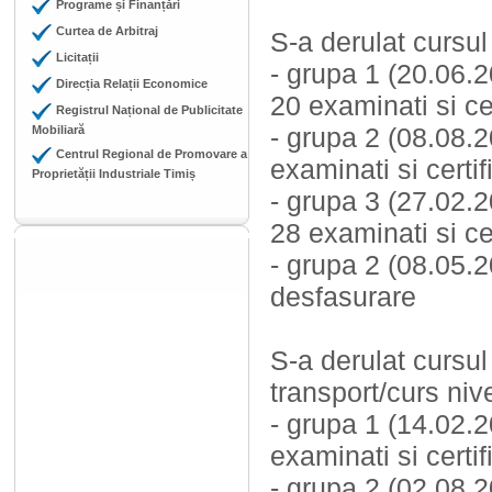
Programe și Finanțări
Curtea de Arbitraj
S-a derulat cursu
Licitații
- grupa 1 (20.06.2
Direcția Relații Economice
20 examinati si cer
Registrul Național de Publicitate
- grupa 2 (08.08.2
Mobiliară
Centrul Regional de Promovare a
examinati si certif
Proprietății Industriale Timiș
- grupa 3 (27.02.2
28 examinati si cer
- grupa 2 (08.05.2
desfasurare
S-a derulat cursul
transport/curs ni
- grupa 1 (14.02.
examinati si certif
- grupa 2 (02.08.2