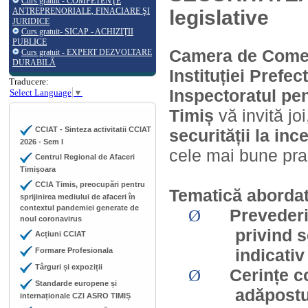
Curs gratuit - COMPETENŢE
ANTREPRENORIALE, FINACIARE ŞI
legislative
JURIDICE
Curs gratuit- SICAP - ACHIZIŢII
PUBLICE
Camera de Comerț
Curs gratuit - EXPERT DEZVOLTARE
DURABILĂ
Instituției Prefec
Traducere:
Inspectoratul pen
Select Language
▼
Timiș
vă invită jo
CCIAT - Sinteza activitatii CCIAT
securității la inc
2026 - Sem I
cele mai bune prac
Centrul Regional de Afaceri
Timișoara
CCIA Timis, preocupări pentru
Tematică abordat
sprijinirea mediului de afaceri în
contextul pandemiei generate de
Preveder
Ø
noul coronavirus
privind s
Acțiuni CCIAT
indicativ
Formare Profesionala
Târguri și expoziții
Cerințe co
Ø
Standarde europene și
adăpostur
internaționale CZI ASRO TIMIȘ