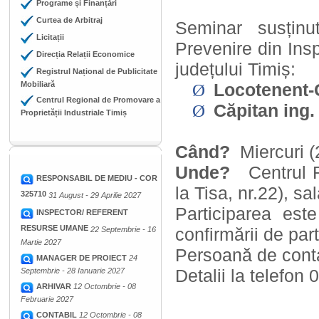
Programe și Finanțări
Curtea de Arbitraj
Seminar susți
Licitații
Prevenire din Insp
Direcția Relații Economice
județului Timiș:
Registrul Național de Publicitate
Mobiliară
Locotenent-
Ø
Centrul Regional de Promovare a
Căpitan ing
Ø
Proprietății Industriale Timiș
Când?
Miercuri 
Unde?
Centrul 
RESPONSABIL DE MEDIU - COR
la Tisa, nr.22), s
325710
31 August - 29 Aprilie 2027
Participarea este
INSPECTOR/ REFERENT
RESURSE UMANE
confirmării de par
22 Septembrie - 16
Martie 2027
Persoană de cont
MANAGER DE PROIECT
24
Detalii la telefo
Septembrie - 28 Ianuarie 2027
ARHIVAR
12 Octombrie - 08
Februarie 2027
CONTABIL
12 Octombrie - 08