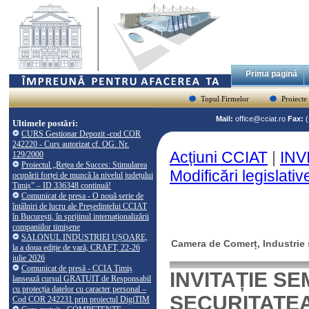
Prima pagină
Topul Firmelor
Proiecte
Mail:
office@cciat.ro
Fax:
Ultimele postări:
CURS Gestionar Depozit -cod COR
242220 - Curs autorizat cf. OG. Nr.
Acțiuni CCIAT
|
INV
129/2000
Proiectul „Rețea de Succes: Stimularea
Modificări legislati
ocupării forței de muncă la nivelul județului
Timiș” – ID 336348 continuă!
Comunicat de presa - O nouă serie de
întâlniri de lucru ale Președintelui CCIAT
în București, în sprijinul internaționalizării
companiilor timișene
SALONUL INDUSTRIEI UȘOARE,
Camera de Comerț, Industrie ș
la a doua ediție de vară, CRAFT, 22-26
iulie 2026
Comunicat de presă - CCIA Timiș
INVITAȚIE S
lansează cursul GRATUIT de Responsabil
cu protecția datelor cu caracter personal –
SECURITATEA 
Cod COR 242231 prin proiectul DigiTIM