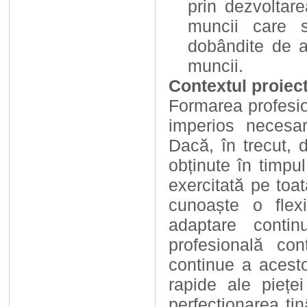
prin dezvoltar
muncii care s
dobândite de an
muncii.
Contextul proiect
Formarea profesio
imperios necesa
Dacă, în trecut, 
obținute în timpul
exercitată pe toat
cunoaște o flexi
adaptare contin
profesională con
continue a acesto
rapide ale piețe
perfecționarea ți