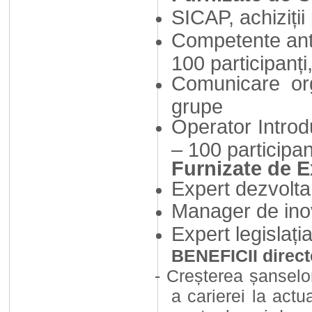
SICAP, achiziții
Competente antr
100 participanți
Comunicare org
grupe
Operator Introd
– 100 participan
Furnizate de 
Expert dezvolta
Manager de inov
Expert legislați
BENEFICII directe
-
Creșterea șanselo
a carierei la actu