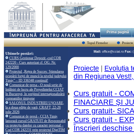
Prima pagină
Topul Firmelor
Proiecte
Mail:
office@cciat.ro
Fax:
Ultimele postări:
CURS Gestionar Depozit -cod COR
242220 - Curs autorizat cf. OG. Nr.
Proiecte
|
Evoluția t
129/2000
Proiectul „Rețea de Succes: Stimularea
din Regiunea Vest!
ocupării forței de muncă la nivelul județului
Timiș” – ID 336348 continuă!
Comunicat de presa - O nouă serie de
întâlniri de lucru ale Președintelui CCIAT
Curs gratuit -
în București, în sprijinul internaționalizării
companiilor timișene
FINACIARE ŞI J
SALONUL INDUSTRIEI UȘOARE,
la a doua ediție de vară, CRAFT, 22-26
Curs gratuit- SI
iulie 2026
Comunicat de presă - CCIA Timiș
Curs gratuit -
lansează cursul GRATUIT de Responsabil
cu protecția datelor cu caracter personal –
Înscrieri deschis
Cod COR 242231 prin proiectul DigiTIM