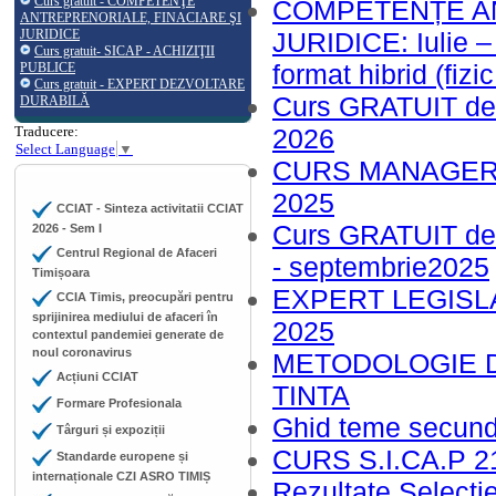
Curs gratuit - COMPETENŢE
COMPETENȚE AN
ANTREPRENORIALE, FINACIARE ŞI
JURIDICE
JURIDICE: Iulie –
Curs gratuit- SICAP - ACHIZIŢII
format hibrid (fizic
PUBLICE
Curs gratuit - EXPERT DEZVOLTARE
Curs GRATUIT d
DURABILĂ
Traducere:
2026
Select Language
▼
CURS MANAGER D
2025
CCIAT - Sinteza activitatii CCIAT
Curs GRATUIT d
2026 - Sem I
Centrul Regional de Afaceri
- septembrie2025
Timișoara
EXPERT LEGISLAȚ
CCIA Timis, preocupări pentru
sprijinirea mediului de afaceri în
2025
contextul pandemiei generate de
noul coronavirus
METODOLOGIE D
Acțiuni CCIAT
TINTA
Formare Profesionala
Ghid teme secun
Târguri și expoziții
CURS S.I.CA.P 2
Standarde europene și
internaționale CZI ASRO TIMIȘ
Rezultate Selecti