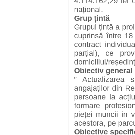
4.114.162,29 lei 
național.
Grup țintă
Grupul țintă a pro
cuprinsă între 18
contract individ
parțial), ce pro
domiciliul/reședin
Obiectiv general
” Actualizarea s
angajaților din R
persoane la acțiu
formare profesio
pieței muncii in 
acestora, pe parcu
Obiective specif