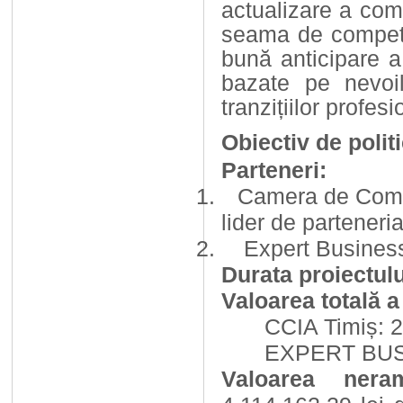
actualizare
a
com
seama
de compet
bună
anticipare
a
bazate
pe
nevoi
tranzițiilor profes
Obiectiv
de polit
Parteneri:
Camera de Comerț, I
lider de parteneria
Expert Business C
Durata proiectul
Valoarea totală a
CCIA Timiș: 2
EXPERT BUSI
Valoarea nera