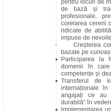
pentru locuri de m
de bază și tran
profesionale, p
corelarea cererii 
ridicate de abilit
impuse de nevoil
-
Creșterea comp
bazate pe cunoaș
Participarea la
domenii în care
competențe și dez
Transferul de 
internaționale î
angajați ce au 
durabilă” în vede
Implementarea unu