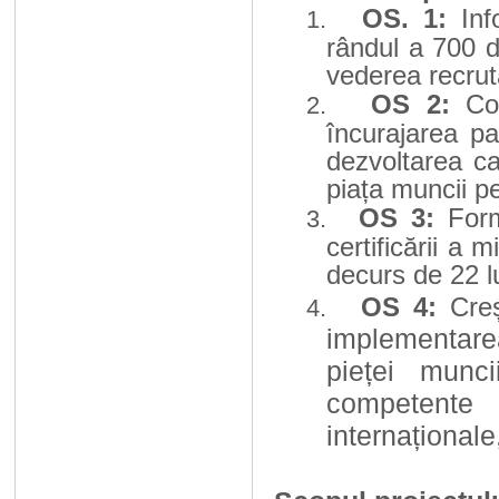
OS. 1:
Inf
1.
rândul a 700 d
vederea recrută
OS 2:
Co
2.
încurajarea pa
dezvoltarea ca
piața muncii pe
OS 3:
Form
3.
certificării a 
decurs de 22 l
OS 4:
Cre
4.
implementare
pieței munci
competente
internaționale