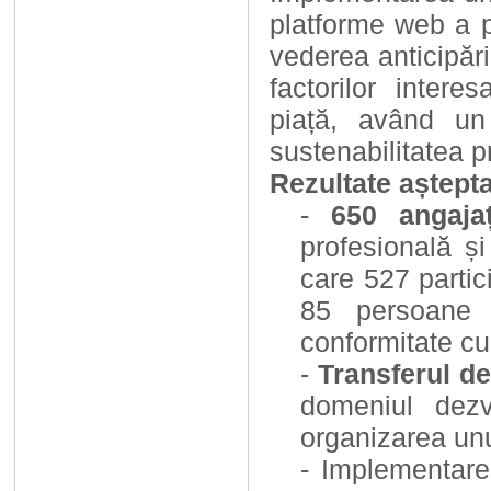
platforme web a p
vederea anticipăr
factorilor intere
piață, având un
sustenabilitatea pr
Rezultate aștept
-
650 angajaț
profesională ș
care 527 partici
85 persoane c
conformitate cu
-
Transferul d
domeniul dezvo
organizarea un
- Implementar