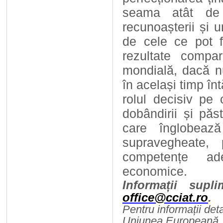
seama atât de 
recunoașterii și un
de cele ce pot f
rezultate compa
mondială, dacă nu
în același timp înt
rolul decisiv pe 
dobândirii și păs
care înglobează
supravegheate,
competențe ade
economice.
Informații supl
office@cciat.ro
.
Pentru informații det
Uniunea Europeană, v