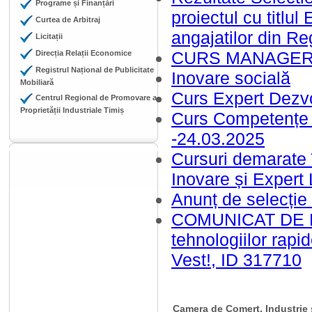
Programe și Finanțări
proiectul cu titlul
Curtea de Arbitraj
angajatilor din R
Licitații
CURS MANAGER DE
Direcția Relații Economice
Registrul Național de Publicitate
Inovare socială
Mobiliară
Curs Expert Dezvo
Centrul Regional de Promovare a
Proprietății Industriale Timiș
Curs Competențe A
-24.03.2025
Cursuri demarate
Inovare și Expert 
Anunț de selecți
COMUNICAT DE PR
tehnologiilor rapi
Vest!, ID 317710
Camera de Comerț, Industrie ș