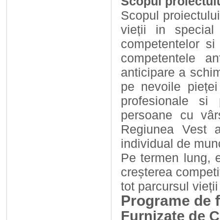
Scopul proiectul
Scopul proiectulu
vieții in special
competentelor si 
competentele ant
anticipare a schi
pe nevoile pieței 
profesionale si 
persoane cu vârs
Regiunea Vest a
individual de munc
Pe termen lung, ef
creșterea competit
tot parcursul vieți
Programe de f
Furnizate de 