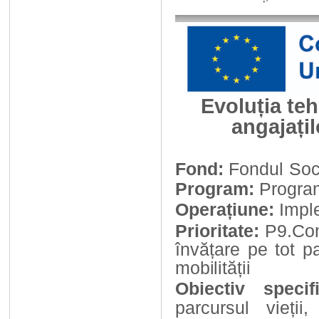
Evoluția teh
angajați
Fond:
Fondul
Soc
Program:
Program
Operațiune:
Impl
Prioritate:
P9.Con
învățare
pe
tot
p
mobilității
Obiectiv
specif
parcursul
vieții,