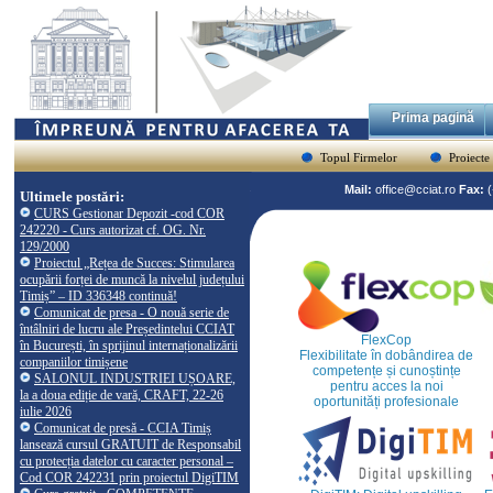
Prima pagină
Topul Firmelor
Proiecte
Mail:
office@cciat.ro
Fax:
Ultimele postări:
CURS Gestionar Depozit -cod COR
242220 - Curs autorizat cf. OG. Nr.
129/2000
Proiectul „Rețea de Succes: Stimularea
ocupării forței de muncă la nivelul județului
Timiș” – ID 336348 continuă!
Comunicat de presa - O nouă serie de
întâlniri de lucru ale Președintelui CCIAT
FlexCop
în București, în sprijinul internaționalizării
Flexibilitate în dobândirea de
companiilor timișene
competențe și cunoștințe
SALONUL INDUSTRIEI UȘOARE,
pentru acces la noi
la a doua ediție de vară, CRAFT, 22-26
oportunități profesionale
iulie 2026
Comunicat de presă - CCIA Timiș
lansează cursul GRATUIT de Responsabil
cu protecția datelor cu caracter personal –
Cod COR 242231 prin proiectul DigiTIM