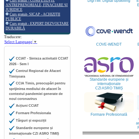
Curs gratuit - COMPETENŢE
DigiTIM: Digital upskilling
E
ANTREPRENORIALE, FINACIARE ŞI
E
JURIDICE
Curs gratuit- SICAP - ACHIZIŢII
PUBLICE
Curs gratuit - EXPERT DEZVOLTARE
DURABILĂ
Traducere:
Select Language
▼
COVE-WENDT
CCIAT - Sinteza activitatii CCIAT
2026 - Sem I
Centrul Regional de Afaceri
Timișoara
Standarde europene și
CCIA Timis, preocupări pentru
internaționale
CZI ASRO TIMIȘ
sprijinirea mediului de afaceri în
contextul pandemiei generate de
noul coronavirus
Acțiuni CCIAT
Formare Profesionala
Formare Profesională
Târguri și expoziții
an
Standarde europene și
internaționale CZI ASRO TIMIȘ