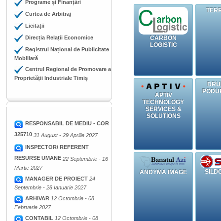
Programe și Finanțări
TER
Curtea de Arbitraj
Licitații
CARBON
Direcția Relații Economice
LOGISTIC
Registrul Național de Publicitate
Mobiliară
Centrul Regional de Promovare a
Proprietății Industriale Timiș
DRU
PODU
APTIV
TECHNOLOGY
SERVICES &
SOLUTIONS
RESPONSABIL DE MEDIU - COR
325710
31 August - 29 Aprilie 2027
INSPECTOR/ REFERENT
RESURSE UMANE
22 Septembrie - 16
Martie 2027
SILD
ANDYMA IMAGE
MANAGER DE PROIECT
24
Septembrie - 28 Ianuarie 2027
ARHIVAR
12 Octombrie - 08
Februarie 2027
CONTABIL
12 Octombrie - 08