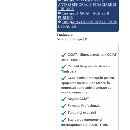
Curs gratuit - COMPETENŢE
ANTREPRENORIALE, FINACIARE ŞI
JURIDICE
Curs gratuit- SICAP - ACHIZIŢII
PUBLICE
Curs gratuit - EXPERT DEZVOLTARE
DURABILĂ
Traducere:
Select Language
▼
CCIAT - Sinteza activitatii CCIAT
2026 - Sem I
Centrul Regional de Afaceri
Timișoara
CCIA Timis, preocupări pentru
sprijinirea mediului de afaceri în
contextul pandemiei generate de
noul coronavirus
Acțiuni CCIAT
Formare Profesionala
Târguri și expoziții
Standarde europene și
internaționale CZI ASRO TIMIȘ