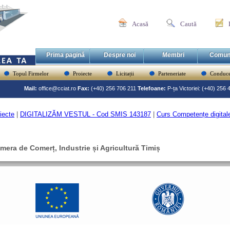
Acasă
Caută
Prima pagină
Despre noi
Membri
Comun
Topul Firmelor
Proiecte
Licitații
Parteneriate
Conduce
Mail:
office@cciat.ro
Fax:
(+40) 256 706 211
Telefoane:
P-ța Victoriei: (+40) 256
iecte
|
DIGITALIZĂM VESTUL - Cod SMIS 143187
|
Curs Competențe digitale
mera de Comerț, Industrie și Agricultură Timiș