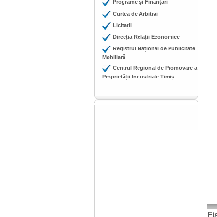
Programe și Finanțări
Curtea de Arbitraj
Licitații
Direcția Relații Economice
Registrul Național de Publicitate
Mobiliară
Centrul Regional de Promovare a
Proprietății Industriale Timiș
Fi