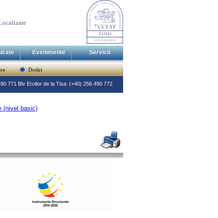
Localizare
icate
Evenimente
Servicii
re
Dotări
 490 771 Blv Eroilor de la Tisa: (+40) 256 490 772
 (nivel basic)