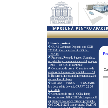
Ultimele postări:
CURS Gestionar Depozit -cod COR
242220 - Curs autorizat cf. OG. Nr.
Pro
129/2000
Proiectul „Rețea de Succes: Stimularea
ocupării forței de muncă la nivelul județului
Timiș” – ID 336348 continuă!
Comunicat de presa - O nouă serie de
Ca
întâlniri de lucru ale Președintelui CCIAT
în București, în sprijinul internaționalizării
companiilor timișene
SALONUL INDUSTRIEI UȘOARE,
la a doua ediție de vară, CRAFT, 22-26
iulie 2026
Comunicat de presă - CCIA Timiș
lansează cursul GRATUIT de Responsabil
cu protecția datelor cu caracter personal –
Cod COR 242231 prin proiectul DigiTIM