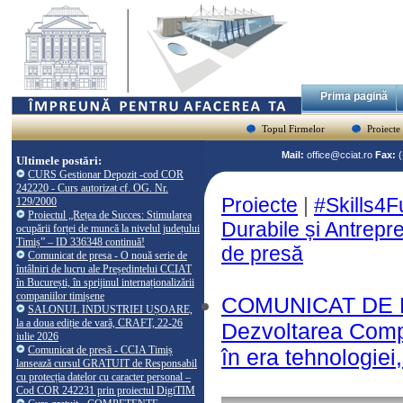
Prima pagină
Topul Firmelor
Proiecte
Mail:
office@cciat.ro
Fax:
Ultimele postări:
CURS Gestionar Depozit -cod COR
242220 - Curs autorizat cf. OG. Nr.
Proiecte
|
#Skills4F
129/2000
Proiectul „Rețea de Succes: Stimularea
Durabile și Antrepre
ocupării forței de muncă la nivelul județului
Timiș” – ID 336348 continuă!
de presă
Comunicat de presa - O nouă serie de
întâlniri de lucru ale Președintelui CCIAT
în București, în sprijinul internaționalizării
companiilor timișene
COMUNICAT DE PR
SALONUL INDUSTRIEI UȘOARE,
la a doua ediție de vară, CRAFT, 22-26
Dezvoltarea Compe
iulie 2026
Comunicat de presă - CCIA Timiș
în era tehnologiei
lansează cursul GRATUIT de Responsabil
cu protecția datelor cu caracter personal –
Cod COR 242231 prin proiectul DigiTIM