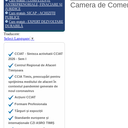
Curs gratuit - COMPETENŢE
Camera de Comerț,
ANTREPRENORIALE, FINACIARE ŞI
JURIDICE
Curs gratuit- SICAP - ACHIZIŢII
PUBLICE
Curs gratuit - EXPERT DEZVOLTARE
DURABILĂ
Traducere:
Select Language
▼
CCIAT - Sinteza activitatii CCIAT
2026 - Sem I
Centrul Regional de Afaceri
Timișoara
CCIA Timis, preocupări pentru
sprijinirea mediului de afaceri în
contextul pandemiei generate de
noul coronavirus
Acțiuni CCIAT
Formare Profesionala
Târguri și expoziții
Standarde europene și
internaționale CZI ASRO TIMIȘ