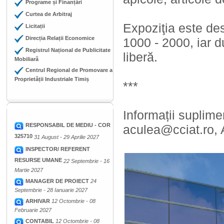
Programe și Finanțări
Curtea de Arbitraj
Expoziţia este de
Licitații
Direcția Relații Economice
1000 - 2000, iar d
Registrul Național de Publicitate
liberă.
Mobiliară
Centrul Regional de Promovare a
Proprietății Industriale Timiș
***
Informații suplime
RESPONSABIL DE MEDIU - COR
aculea@cciat.ro, 
325710
31 August - 29 Aprilie 2027
INSPECTOR/ REFERENT
RESURSE UMANE
22 Septembrie - 16
Martie 2027
MANAGER DE PROIECT
24
Septembrie - 28 Ianuarie 2027
ARHIVAR
12 Octombrie - 08
Februarie 2027
CONTABIL
12 Octombrie - 08