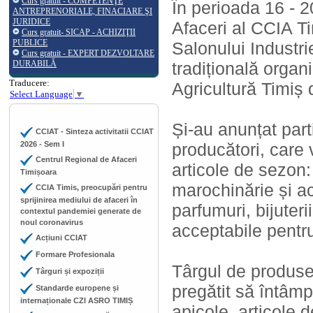
Curs gratuit - COMPETENŢE
În perioada 16 - 
ANTREPRENORIALE, FINACIARE ŞI
JURIDICE
Afaceri al CCIA Ti
Curs gratuit- SICAP - ACHIZIŢII
PUBLICE
Salonului Industri
Curs gratuit - EXPERT DEZVOLTARE
DURABILĂ
tradițională orga
Traducere:
Agricultură Timiș
Select Language
▼
Și-au anunțat part
CCIAT - Sinteza activitatii CCIAT
2026 - Sem I
producători, care
Centrul Regional de Afaceri
articole de sezon:
Timișoara
marochinărie și ac
CCIA Timis, preocupări pentru
sprijinirea mediului de afaceri în
parfumuri, bijuterii
contextul pandemiei generate de
noul coronavirus
acceptabile pentru
Acțiuni CCIAT
Formare Profesionala
Târgul de produse
Târguri și expoziții
pregătit să întâmp
Standarde europene și
internaționale CZI ASRO TIMIȘ
apicole, articole d