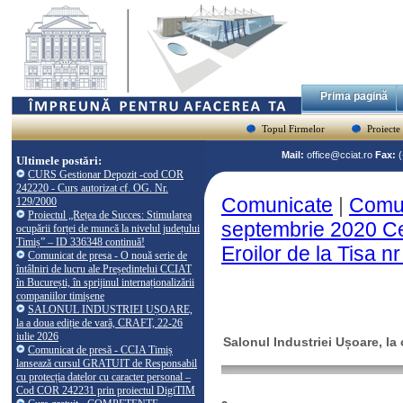
Prima pagină
Topul Firmelor
Proiecte
Mail:
office@cciat.ro
Fax:
Ultimele postări:
CURS Gestionar Depozit -cod COR
242220 - Curs autorizat cf. OG. Nr.
Comunicate
|
Comun
129/2000
Proiectul „Rețea de Succes: Stimularea
septembrie 2020 Cen
ocupării forței de muncă la nivelul județului
Timiș” – ID 336348 continuă!
Eroilor de la Tisa n
Comunicat de presa - O nouă serie de
întâlniri de lucru ale Președintelui CCIAT
în București, în sprijinul internaționalizării
companiilor timișene
SALONUL INDUSTRIEI UȘOARE,
la a doua ediție de vară, CRAFT, 22-26
iulie 2026
Salonul Industriei Ușoare, la
Comunicat de presă - CCIA Timiș
lansează cursul GRATUIT de Responsabil
cu protecția datelor cu caracter personal –
Cod COR 242231 prin proiectul DigiTIM