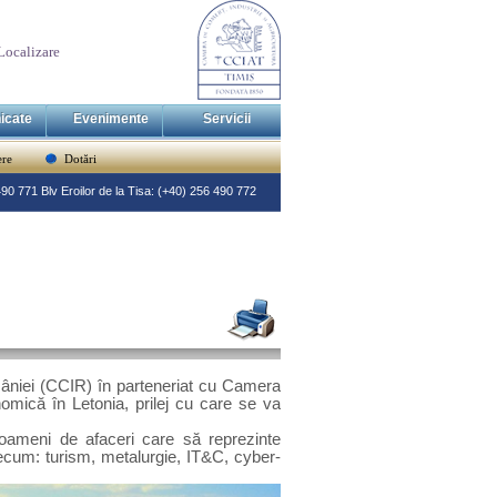
Localizare
icate
Evenimente
Servicii
re
Dotări
 490 771 Blv Eroilor de la Tisa: (+40) 256 490 772
âniei (CCIR) în parteneriat cu Camera
omică în Letonia, prilej cu care se va
oameni de afaceri care să reprezinte
recum: turism, metalurgie, IT&C, cyber-