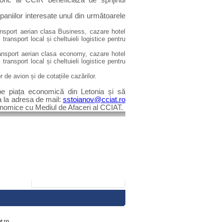
toric al CCIR beneficiază de sprijinul
niilor interesate unul din
următoarele
nsport aerian clasa Business, cazare hotel
transport local și cheltuieli logistice pentru
ansport aerian clasa economy, cazare hotel
transport local și cheltuieli logistice pentru
r de avion și de cotațiile cazărilor.
 pe piața economică din Letonia și să
ea la adresa de mail:
sstoianov@cciat.ro
conomice cu Mediul de Afaceri al CCIAT.
t.ro