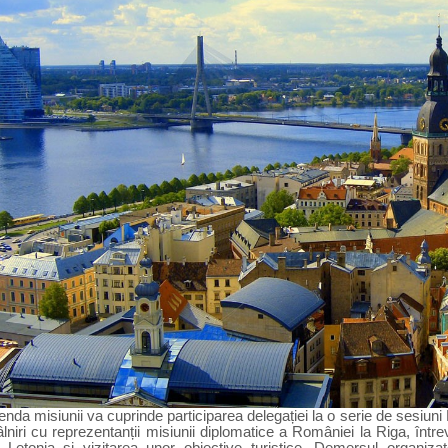
nda misiunii va cuprinde participarea delegației la o serie de sesiun
âlniri cu reprezentanții misiunii diplomatice a României la Riga, într