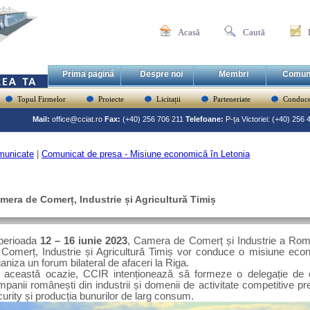
Acasă
Caută
Prima pagină
Despre noi
Membri
Comun
Topul Firmelor
Proiecte
Licitații
Parteneriate
Conduce
Mail:
office@cciat.ro
Fax:
(+40) 256 706 211
Telefoane:
P-ța Victoriei: (+40) 256
municate
|
Comunicat de presa - Misiune economică în Letonia
mera de Comerț, Industrie și Agricultură Timiș
 perioada
12 – 16 iunie 2023
, Camera de Comerț și Industrie a Rom
 Comerț, Industrie și Agricultură Timiș vor conduce o misiune econ
aniza un forum bilateral de afaceri la Riga.
 această ocazie, CCIR intenționează să formeze o delegație de 
panii românești din industrii și domenii de activitate competitive p
urity și producția bunurilor de larg consum.