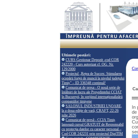
Ultimele postări:
CURS Gestionar Depozit -cod COR
242220 - Curs autorizat cf. OG. Nr.
Co
129/2000
Proiectul „Rețea de Succes: Stimularea
ocupării forței de muncă la nivelul județului
Timiș” – ID 336348 continuă!
Comunicat de presa - O nouă serie de
Ca
întâlniri de lucru ale Președintelui CCIAT
în București, în sprijinul internaționalizării
companiilor timișene
SALONUL INDUSTRIEI UȘOARE,
In
la a doua ediție de vară, CRAFT, 22-26
de
iulie 2026
org
Comunicat de presă - CCIA Timiș
Cu
lansează cursul GRATUIT de Responsabil
com
cu protecția datelor cu caracter personal –
sec
Cod COR 242231 prin proiectul DigiTIM