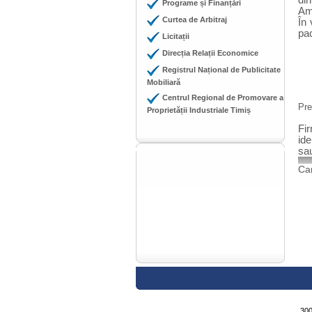
di
Programe și Finanțări
Amb
Curtea de Arbitraj
În 
pac
Licitații
Direcția Relații Economice
Registrul Național de Publicitate
Mobiliară
Centrul Regional de Promovare a
Pre
Proprietății Industriale Timiș
Fi
ide
sau
Cam
300