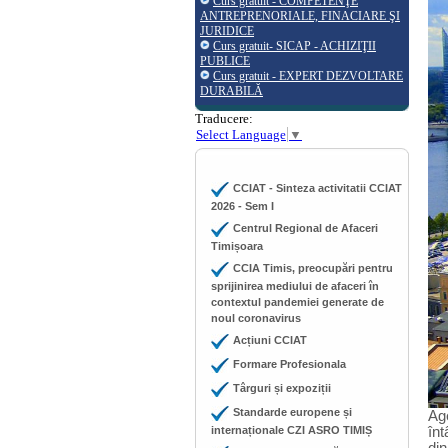
Curs gratuit - COMPETENŢE
ANTREPRENORIALE, FINACIARE ŞI
JURIDICE
Curs gratuit- SICAP - ACHIZIŢII
PUBLICE
Curs gratuit - EXPERT DEZVOLTARE
DURABILĂ
Traducere:
Select Language
▼
CCIAT - Sinteza activitatii CCIAT
2026 - Sem I
Centrul Regional de Afaceri
Timișoara
CCIA Timis, preocupări pentru
sprijinirea mediului de afaceri în
contextul pandemiei generate de
noul coronavirus
Acțiuni CCIAT
Formare Profesionala
Târguri și expoziții
Standarde europene și
Age
internaționale CZI ASRO TIMIȘ
înt