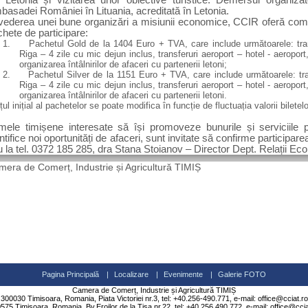
n Letonia și vizitarea unor obiective turistice. Demersul organiza
asadei României în Lituania, acreditată în Letonia.
vederea unei bune organizări a misiunii economice, CCIR oferă compa
hete de participare:
1.
Pachetul Gold de la 1404 Euro + TVA, care include următoarele: tra
Riga – 4 zile cu mic dejun inclus, transferuri aeroport – hotel - aeroport, 
organizarea întâlnirilor de afaceri cu partenerii letoni;
2.
Pachetul Silver
de la 1151 Euro + TVA, care include următoarele: tr
Riga – 4 zile cu mic dejun inclus, transferuri aeroport – hotel - aeroport, 
organizarea întâlnirilor de afaceri cu partenerii letoni.
țul inițial al pachetelor se poate modifica în funcție de fluctuația valorii biletelo
rmele timișene interesate să își promoveze bunurile și serviciile
ntifice noi oportunități de afaceri, sunt invitate să confirme participar
 la tel. 0372 185 285, dra Stana Stoianov – Director Dept. Relații E
era de Comerț, Industrie și Agricultură TIMIȘ
Pagina Principală
|
Localizare
|
Evenimente
|
Galerie FOTO
Camera de Comerț, Industrie și Agricultură TIMIȘ
300030 Timisoara, Romania, Piata Victoriei nr.3, tel: +40.256-490.771, e-mail: office@cciat.ro
575 Timisoara, Romania, Bv.Eroilor de la Tisa nr.22, tel: +40.256.490.772, e-mail: office@ccia