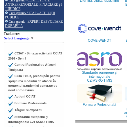
Curs gratuit - COMPETENŢE
DigiTIM: Digital upskilling
E
ANTREPRENORIALE, FINACIARE ŞI
E
JURIDICE
Curs gratuit- SICAP - ACHIZIŢII
PUBLICE
Curs gratuit - EXPERT DEZVOLTARE
DURABILĂ
Traducere:
Select Language
▼
COVE-WENDT
CCIAT - Sinteza activitatii CCIAT
2026 - Sem I
Centrul Regional de Afaceri
Timișoara
Standarde europene și
CCIA Timis, preocupări pentru
internaționale
CZI ASRO TIMIȘ
sprijinirea mediului de afaceri în
contextul pandemiei generate de
noul coronavirus
Acțiuni CCIAT
Formare Profesionala
Formare Profesională
Târguri și expoziții
an
Standarde europene și
internaționale CZI ASRO TIMIȘ