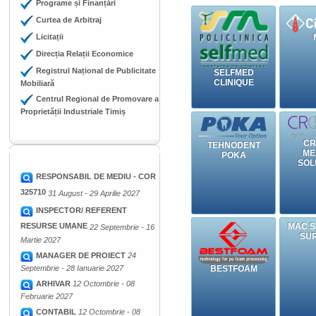
Programe și Finanțări
Curtea de Arbitraj
Licitații
Direcția Relații Economice
Registrul Național de Publicitate
SELFMED
CLINIQUE
Mobiliară
Centrul Regional de Promovare a
Proprietății Industriale Timiș
CR
TEHNODENT
ME
POKA
SOL
RESPONSABIL DE MEDIU - COR
325710
31 August - 29 Aprilie 2027
INSPECTOR/ REFERENT
RESURSE UMANE
MAC S
22 Septembrie - 16
SU
Martie 2027
MANAGER DE PROIECT
24
Septembrie - 28 Ianuarie 2027
BESTFOAM
ARHIVAR
12 Octombrie - 08
Februarie 2027
CONTABIL
12 Octombrie - 08