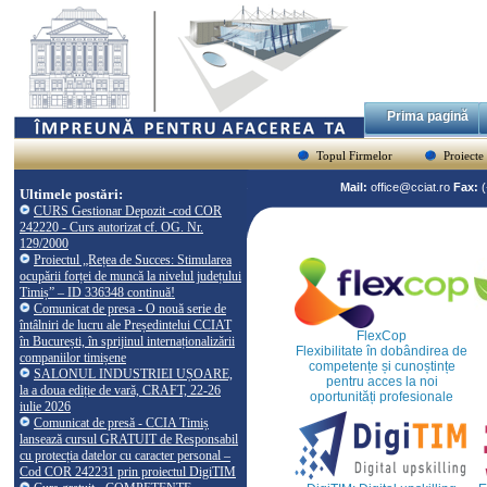
Prima pagină
Topul Firmelor
Proiecte
Mail:
office@cciat.ro
Fax:
Ultimele postări:
CURS Gestionar Depozit -cod COR
242220 - Curs autorizat cf. OG. Nr.
129/2000
Proiectul „Rețea de Succes: Stimularea
ocupării forței de muncă la nivelul județului
Timiș” – ID 336348 continuă!
Comunicat de presa - O nouă serie de
întâlniri de lucru ale Președintelui CCIAT
FlexCop
în București, în sprijinul internaționalizării
Flexibilitate în dobândirea de
companiilor timișene
competențe și cunoștințe
SALONUL INDUSTRIEI UȘOARE,
pentru acces la noi
la a doua ediție de vară, CRAFT, 22-26
oportunități profesionale
iulie 2026
Comunicat de presă - CCIA Timiș
lansează cursul GRATUIT de Responsabil
cu protecția datelor cu caracter personal –
Cod COR 242231 prin proiectul DigiTIM