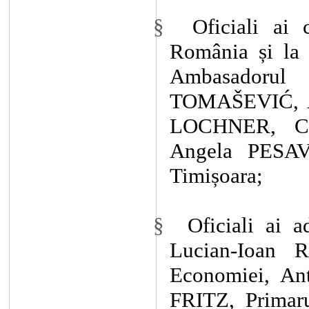
§
Oficiali ai
România
și la
Ambasadorul 
TOMAŠEVIĆ,
LOCHNER, Con
Angela PESAVE
Timișoara;
§
Oficiali ai a
Lucian-Ioan R
Economiei, Ant
FRITZ, Primaru