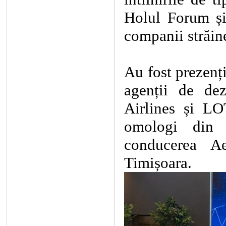
Holul Forum ș
companii străi
Au fost prezenți
agenții de dez
Airlines și LO
omologi din 
conducerea Ae
Timișoara.