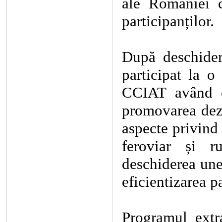
ale României c
participanților.
După deschidere
participat la 
CCIAT având ca
promovarea dezv
aspecte privind 
feroviar și r
deschiderea unei
eficientizarea pa
Programul extr