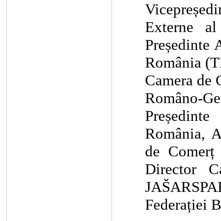
Vicepreșed
Externe a
Președinte
A
România (T
Camera de 
Româno-G
Președint
România,
de Comerț
Director
C
JAŠARSPAH
Federației 