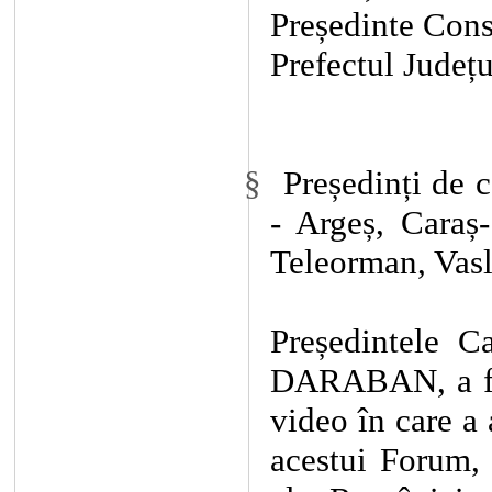
Președinte Cons
Prefectul Județu
§
Președinți de 
-
Argeș, Caraș
Teleorman, Vasl
Președintele 
DARABAN, a fos
video în care a
acestui Forum, 