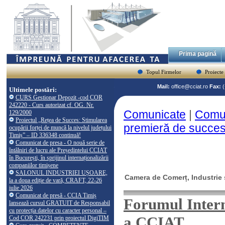
Prima pagină
Topul Firmelor
Proiecte
Mail:
office@cciat.ro
Fax:
Ultimele postări:
CURS Gestionar Depozit -cod COR
242220 - Curs autorizat cf. OG. Nr.
Comunicate
|
Comun
129/2000
Proiectul „Rețea de Succes: Stimularea
premieră de succe
ocupării forței de muncă la nivelul județului
Timiș” – ID 336348 continuă!
Comunicat de presa - O nouă serie de
întâlniri de lucru ale Președintelui CCIAT
în București, în sprijinul internaționalizării
companiilor timișene
SALONUL INDUSTRIEI UȘOARE,
Camera de Comerț, Industrie ș
la a doua ediție de vară, CRAFT, 22-26
iulie 2026
Comunicat de presă - CCIA Timiș
Forumul Intern
lansează cursul GRATUIT de Responsabil
cu protecția datelor cu caracter personal –
a CCIAT
Cod COR 242231 prin proiectul DigiTIM