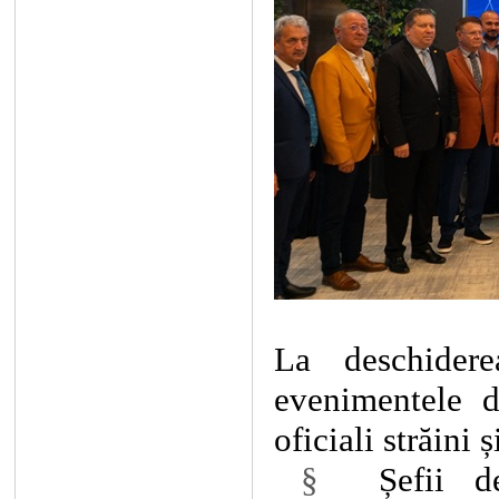
La deschider
evenimentele d
oficiali străini
§
Șefii d