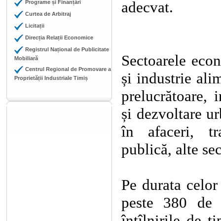
adecvat.
Programe și Finanțări
Curtea de Arbitraj
Licitații
Direcția Relații Economice
Registrul Național de Publicitate
Sectoarele eco
Mobiliară
Centrul Regional de Promovare a
și industrie al
Proprietății Industriale Timiș
prelucrătoare, 
și dezvoltare ur
în afaceri, tr
publică, alte se
Pe durata celor
peste 380 de c
întîlnirile de 