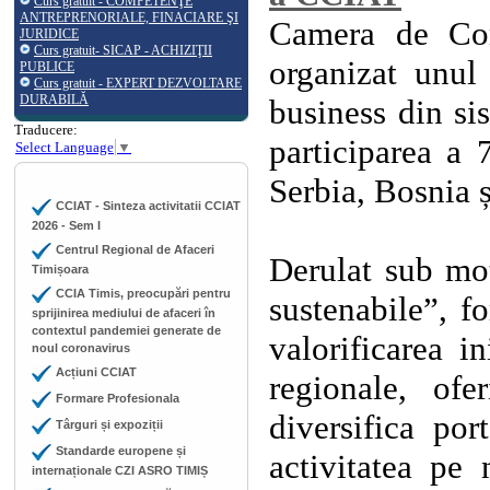
Curs gratuit - COMPETENŢE
ANTREPRENORIALE, FINACIARE ŞI
Camera de Come
JURIDICE
Curs gratuit- SICAP - ACHIZIŢII
organizat
unul
PUBLICE
Curs gratuit - EXPERT DEZVOLTARE
DURABILĂ
business din si
Traducere:
participarea a 
Select Language
▼
Serbia, Bosnia 
CCIAT - Sinteza activitatii CCIAT
2026 - Sem I
Centrul Regional de Afaceri
Derulat sub mo
Timișoara
CCIA Timis, preocupări pentru
sustenabile”, 
sprijinirea mediului de afaceri în
contextul pandemiei generate de
valorificarea i
noul coronavirus
Acțiuni CCIAT
regionale,
ofe
Formare Profesionala
diversifica por
Târguri și expoziții
Standarde europene și
activitatea pe 
internaționale CZI ASRO TIMIȘ