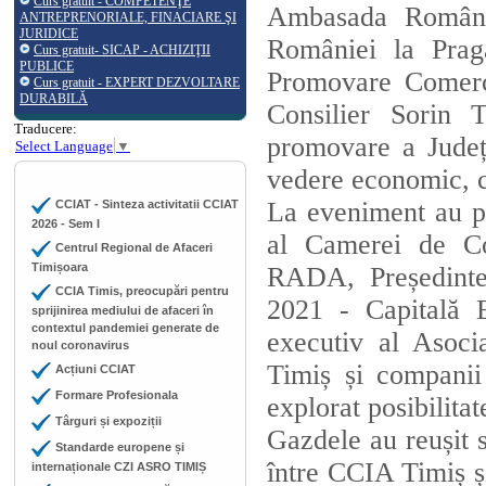
Curs gratuit - COMPETENŢE
Ambasada Români
ANTREPRENORIALE, FINACIARE ŞI
JURIDICE
României la Pra
Curs gratuit- SICAP - ACHIZIŢII
PUBLICE
Promovare Comerc
Curs gratuit - EXPERT DEZVOLTARE
DURABILĂ
Consilier Sorin
Traducere:
promovare a Județ
Select Language
▼
vedere economic, cu
La eveniment au p
CCIAT - Sinteza activitatii CCIAT
2026 - Sem I
al Camerei de Com
Centrul Regional de Afaceri
Timișoara
RADA, Președintel
CCIA Timis, preocupări pentru
2021 - Capitală 
sprijinirea mediului de afaceri în
contextul pandemiei generate de
executiv al Asoci
noul coronavirus
Timiș și companii
Acțiuni CCIAT
Formare Profesionala
explorat posibilitat
Târguri și expoziții
Gazdele au reușit să
Standarde europene și
între CCIA Timiș 
internaționale CZI ASRO TIMIȘ