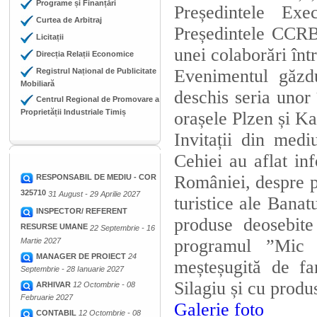
Programe și Finanțări
Președintele Ex
Curtea de Arbitraj
Președintele CCRB
Licitații
unei colaborări într
Direcția Relații Economice
Evenimentul găzd
Registrul Național de Publicitate
Mobiliară
deschis seria unor 
Centrul Regional de Promovare a
Proprietății Industriale Timiș
orașele Plzen și K
Invitații din medi
Cehiei au aflat inf
României, despre p
RESPONSABIL DE MEDIU - COR
325710
31 August - 29 Aprilie 2027
turistice ale Bana
INSPECTOR/ REFERENT
produse deosebite
RESURSE UMANE
22 Septembrie - 16
programul ”Mic 
Martie 2027
MANAGER DE PROIECT
24
meșteșugită de fa
Septembrie - 28 Ianuarie 2027
Silagiu și cu produ
ARHIVAR
12 Octombrie - 08
Februarie 2027
Galerie foto
CONTABIL
12 Octombrie - 08