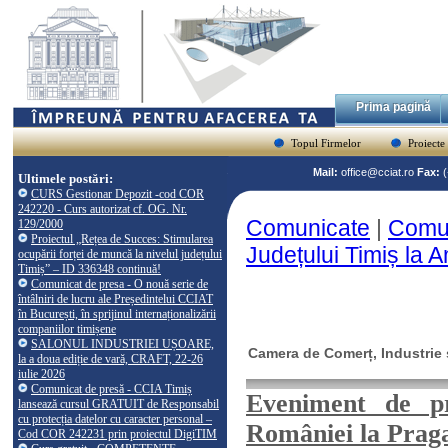
Prima pagină
Topul Firmelor
Proiecte
Mail:
office@cciat.ro
Fax:
Ultimele postări:
CURS Gestionar Depozit -cod COR
242220 - Curs autorizat cf. OG. Nr.
Comunicate
|
Comun
129/2000
Proiectul „Rețea de Succes: Stimularea
Județului Timiș la
ocupării forței de muncă la nivelul județului
Timiș” – ID 336348 continuă!
Comunicat de presa - O nouă serie de
întâlniri de lucru ale Președintelui CCIAT
în București, în sprijinul internaționalizării
companiilor timișene
SALONUL INDUSTRIEI UȘOARE,
Camera de Comerț, Industrie ș
la a doua ediție de vară, CRAFT, 22-26
iulie 2026
Comunicat de presă - CCIA Timiș
Eveniment de p
lansează cursul GRATUIT de Responsabil
cu protecția datelor cu caracter personal –
României la Prag
Cod COR 242231 prin proiectul DigiTIM