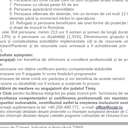
6. Persoane din zone rurale care nu sunt ocupate și/sau trăiesc di
7. Persoane cu vârsta peste 55 de ani
8. Persoane aparținând minorităților
9. Persoane eliberate din detenție, într-un termen de cel mult 12 l
detenție până la momentul intrării în operațiune
10. Refugiați și persoane beneficiare ale unei forme de protecție
și drept de muncă în România.
n cele 304 persoane, minim 213 vor fi șomeri și șomeri de lungă dura
,13%) și 4 persoane cu dizabilități (1,31%).
Dimensiunea grupului ți
ura și complexitatea activităților implementate cât și de resursele u
icitant/Partener și de resursele care urmează a fi achizitionate prin
).
zultate așteptate:
angajați
vor beneficia de informare și consiliere profesională și de 
e:
persoane vor obține certificare pentru competențele dobândite
ersoane vor fi angajate în urma finalizării programelor
ersoane de etnie romă vor participa și vor beneficia de aceste servicii
soane cu dizabilități vor fi incluse și susținute în proces
tâlniri de mediere cu angajatorii din judetul Timiș
b Club
pentru facilitarea integrării pe piața muncii prin
furnizarea de ser
zvoltarea competențelor și certificarea profesională vor maximiz
purilor vulnerabile, contribuind astfel la creșterea incluziunii soci
ormații suplimentare la tel: +40.256-490.771,
e-mail:
office@cciat.ro
.
tru informații detaliate despre proiectele cu finanțare europeană derulate de CC
tru informații detaliate despre celelalte programe cofinanțate de Uniunea Europ
era de Comerț, Industrie și Agricultură TIMIȘ