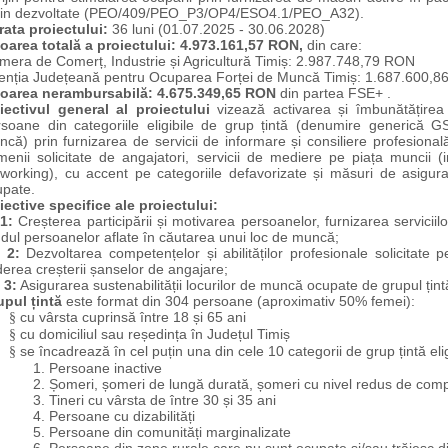
țin dezvoltate (PEO/409/PEO_P3/OP4/ESO4.1/PEO_A32).
rata proiectului:
36 luni (01.07.2025 - 30.06.2028)
loarea totală a proiectului: 4.973.161,57 RON,
din care:
mera de Comerț, Industrie și Agricultură Timiș: 2.987.748,79 RON
enția Județeană pentru Ocuparea Forței de Muncă Timiș
: 1.687.600,
loarea nerambursabilă: 4.675.349,65 RON
din partea FSE+ .
iectivul general al proiectului
vizează
activarea și îmbunătățire
rsoane
din categoriile eligibile de grup țintă (denumire generică 
că) prin furnizarea de servicii de informare și consiliere profesiona
enii solicitate de angajatori, servicii de mediere pe piața muncii (
working), cu accent pe categoriile defavorizate și măsuri de asigurar
upate.
ective specifice ale proiectului:
1:
Creșterea participării și motivarea persoanelor, furnizarea serviciilo
dul persoanelor aflate în căutarea unui loc de muncă;
 2:
Dezvoltarea competențelor și abilităților profesionale solicitate
erea creșterii șanselor de angajare;
 3:
Asigurarea sustenabilității locurilor de muncă ocupate de grupul țintă 
upul țintă
este format din 304 persoane (aproximativ 50% femei):
cu vârsta cuprinsă între 18 și 65 ani
§
cu domiciliul sau reședința în Județul Timiș
§
se încadrează în cel puțin una din cele 10 categorii de grup țintă e
§
1. Persoane inactive
2. Șomeri, șomeri de lungă durată, șomeri cu nivel redus de com
3. Tineri cu vârsta de între 30 și 35 ani
4. Persoane cu dizabilități
5. Persoane din comunități marginalizate