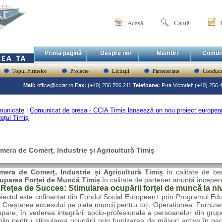
Acasă
Caută
Prima pagină
Despre noi
Membri
Comun
Topul Firmelor
Proiecte
Licitații
Parteneriate
Conduce
Mail:
office@cciat.ro
Fax:
(+40) 256 706 211
Telefoane:
P-ța Victoriei: (+40) 256
municate
|
Comunicat de presa - CCIA Timiș lansează un nou proiect european
ețul Timiș
mera de Comerț, Industrie și Agricultură Timiș
mera de Comerț, Industrie și Agricultură Timiș
în calitate de be
uparea Forței de Muncă Timiș
în calitate de partener
anunță începere
Rețea de Succes: Stimularea ocupării forței de muncă la niv
iectul este cofinanțat din Fondul Social European+ prin Programul Edu
 Creșterea accesului pe piața muncii pentru toți; Operațiunea: Furniza
pare, în vederea integrării socio-profesionale a persoanelor din grup
ijin pentru stimularea ocupării prin furnizarea de măsuri active în pa