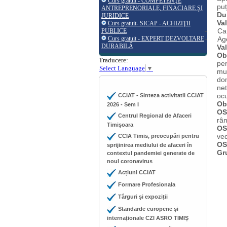
Curs gratuit - COMPETENŢE
pu
ANTREPRENORIALE, FINACIARE ŞI
Du
JURIDICE
Va
Curs gratuit- SICAP - ACHIZIŢII
-
Ca
PUBLICE
Curs gratuit - EXPERT DEZVOLTARE
-
Ag
DURABILĂ
Va
Ob
Traducere:
pe
Select Language
▼
mun
dom
net
oc
CCIAT - Sinteza activitatii CCIAT
Obi
2026 - Sem I
OS
Centrul Regional de Afaceri
rân
Timișoara
OS
ved
CCIA Timis, preocupări pentru
OS
sprijinirea mediului de afaceri în
Gr
contextul pandemiei generate de
noul coronavirus
Acțiuni CCIAT
Formare Profesionala
Târguri și expoziții
Standarde europene și
internaționale CZI ASRO TIMIȘ