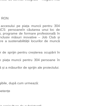
86 RON
a accesului pe piața muncii pentru 304
GSCS: persoane
în căutarea unui loc de
lă, programe de formare profesională în
inclusiv măsuri inovative – Job Club și
e a sustenabilității locurilor de muncă
r de sprijin pentru creșterea ocupării în
 pe piața muncii pentru 304 persoane în
și a măsurilor de sprijin ale proiectului.
ligibile, după cum urmează:
petențe