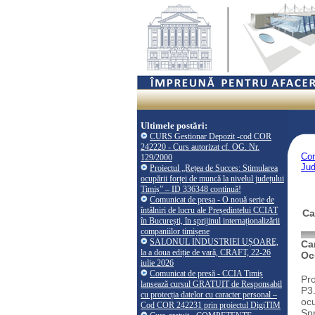
Ultimele postări:
CURS Gestionar Depozit -cod COR
242220 - Curs autorizat cf. OG. Nr.
Co
129/2000
Jud
Proiectul „Rețea de Succes: Stimularea
ocupării forței de muncă la nivelul județului
Timiș” – ID 336348 continuă!
Comunicat de presa - O nouă serie de
întâlniri de lucru ale Președintelui CCIAT
Ca
în București, în sprijinul internaționalizării
companiilor timișene
SALONUL INDUSTRIEI UȘOARE,
Ca
la a doua ediție de vară, CRAFT, 22-26
Oc
iulie 2026
Comunicat de presă - CCIA Timiș
Pro
lansează cursul GRATUIT de Responsabil
P3.
cu protecția datelor cu caracter personal –
ocu
Cod COR 242231 prin proiectul DigiTIM
Spr