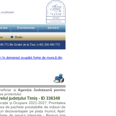
Localizare
icate
Evenimente
Servicii
re
Dotări
 490 771 Blv Eroilor de la Tisa: (+40) 256 490 772
 în domeniul ocupării forței de muncă din
neficiar și
Agenția Județeană pentru
a proiectului
elul județului Timiș - ID 336348
cație și Ocupare 2021-2027, Prioritatea
rea de pachete prestabilite de măsuri de
uri dezavantajate pe piața muncii; Apel:
chete de servicii integrate - Regiuni mai