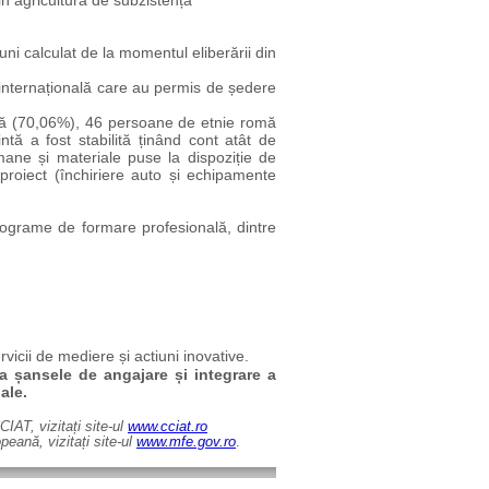
n agricultura de subzistență
uni calculat de la momentul eliberării din
 internațională care au permis de ședere
tă (70,06%), 46 persoane de etnie romă
ntă a fost stabilită ținând cont atât de
mane și materiale puse la dispoziție de
 proiect (închiriere auto și echipamente
programe de formare profesională,
dintre
vicii de mediere și actiuni inovative.
a șansele de angajare și integrare a
ale.
IAT, vizitați site-ul
www.cciat.ro
eană, vizitați site-ul
www.mfe.gov.ro
.