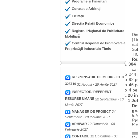
Programe și Finanțări
Curtea de Arbitraj
Licitații
Direcția Relații Economice
Registrul Național de Publicitate
Di
Mobiliară
(15
Centrul Regional de Promovare a
nat
Proprietății Industriale Timiș
Sol
TIC
Re
304 
ü
car
244 
o
RESPONSABIL DE MEDIU - COR
92 p
o
325710
46 p
31 August - 29 Aprilie 2027
o
4 per
o
INSPECTOR/ REFERENT
20 în
ü
RESURSE UMANE
22 Septembrie - 16
1 Jo
ü
Martie 2027
De
gru
MANAGER DE PROIECT
24
Inf
Septembrie - 28 Ianuarie 2027
Pen
ARHIVAR
12 Octombrie - 08
Pen
Februarie 2027
CONTABIL
12 Octombrie - 08
Cam