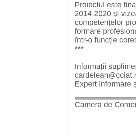
Proiectul este fi
2014-2020 și vize
competențelor pro
formare profesiona
într-o funcție cor
***
Informații suplime
cardelean@cciat
Expert informare 
Camera de Comerț,