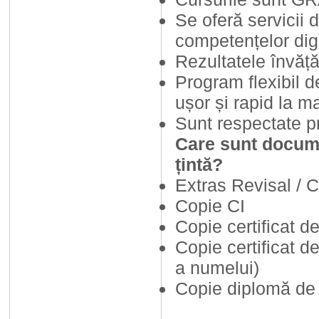
Se oferă servicii 
competențelor digit
Rezultatele învăță
Program flexibil d
ușor și rapid la ma
Sunt respectate pr
Care sunt docume
țintă?
Extras Revisal / Ce
Copie CI
Copie certificat d
Copie certificat d
a numelui)
Copie diplomă de 