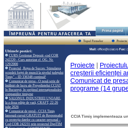
Prima pagină
Topul Firmelor
Proiecte
Mail:
office@cciat.ro
Fax:
Ultimele postări:
CURS Gestionar Depozit -cod COR
242220 - Curs autorizat cf. OG. Nr.
Proiecte
|
Proiectul
129/2000
Proiectul „Rețea de Succes: Stimularea
creșterii eficienței
ocupării forței de muncă la nivelul județului
Timiș” – ID 336348 continuă!
Comunicat de presa
Comunicat de presa - O nouă serie de
întâlniri de lucru ale Președintelui CCIAT
programe (14 grupe,
în București, în sprijinul internaționalizării
companiilor timișene
SALONUL INDUSTRIEI UȘOARE,
la a doua ediție de vară, CRAFT, 22-26
iulie 2026
Comunicat de presă - CCIA Timiș
lansează cursul GRATUIT de Responsabil
CCIA Timiș implementeaza un 
cu protecția datelor cu caracter personal –
Cod COR 242231 prin proiectul DigiTIM