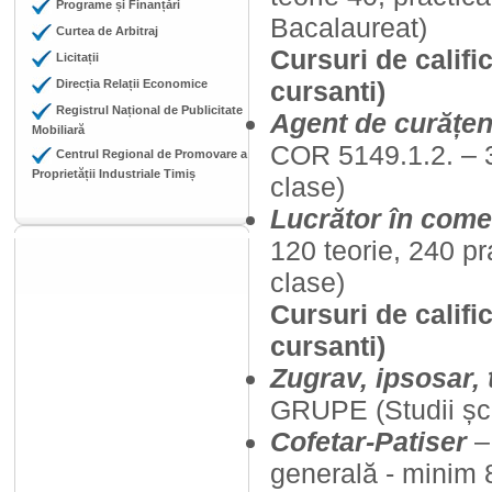
Programe și Finanțări
Bacalaureat)
Curtea de Arbitraj
Cursuri de califi
Licitații
cursanti)
Direcția Relații Economice
Registrul Național de Publicitate
Agent de curățeni
Mobiliară
COR 5149.1.2. – 
Centrul Regional de Promovare a
Proprietății Industriale Timiș
clase)
Lucrător în come
120 teorie, 240 pr
clase)
Cursuri de calif
cursanti)
Zugrav, ipsosar, 
GRUPE (Studii șco
Cofetar-Patiser
–
generală - minim 