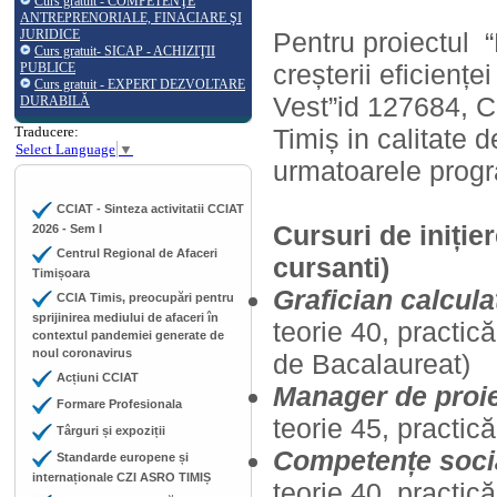
Curs gratuit - COMPETENŢE
ANTREPRENORIALE, FINACIARE ŞI
JURIDICE
Pentru proiectul “
Curs gratuit- SICAP - ACHIZIŢII
creșterii eficienț
PUBLICE
Curs gratuit - EXPERT DEZVOLTARE
Vest”id 127684, C
DURABILĂ
Traducere:
Timiș in calitate 
Select Language
▼
urmatoarele progr
CCIAT - Sinteza activitatii CCIAT
Cursuri de iniție
2026 - Sem I
Centrul Regional de Afaceri
cursanti)
Timișoara
Grafician calcula
CCIA Timis, preocupări pentru
sprijinirea mediului de afaceri în
teorie 40, practic
contextul pandemiei generate de
noul coronavirus
de Bacalaureat)
Acțiuni CCIAT
Manager de proi
Formare Profesionala
teorie 45, practic
Târguri și expoziții
Competențe socia
Standarde europene și
internaționale CZI ASRO TIMIȘ
teorie 40, practic