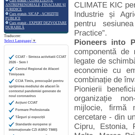
Curs gratuit - COMPETENŢE
CLIMATE KIC pen
ANTREPRENORIALE, FINACIARE ŞI
JURIDICE
Industrie și Agr
Curs gratuit- SICAP - ACHIZIŢII
PUBLICE
pentru sesiune
Curs gratuit - EXPERT DEZVOLTARE
DURABILĂ
Practice”.
Traducere:
Pioneers into P
Select Language
▼
componentă de mo
CCIAT - Sinteza activitatii CCIAT
legate de schimbăr
2026 - Sem I
economie cu emi
Centrul Regional de Afaceri
Timișoara
combinație de învă
CCIA Timis, preocupări pentru
sprijinirea mediului de afaceri în
Pionierii benefic
contextul pandemiei generate de
organizație non
noul coronavirus
Acțiuni CCIAT
mijlocie, firmă 
Formare Profesionala
cercetare - din un
Târguri și expoziții
Cipru, Estonia, F
Standarde europene și
internaționale CZI ASRO TIMIȘ