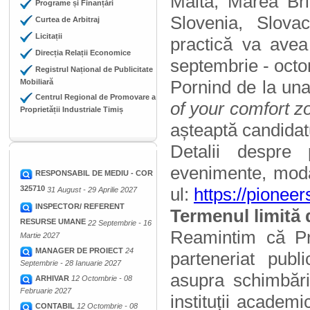
Malta, Marea Bri
Programe și Finanțări
Slovenia, Slova
Curtea de Arbitraj
Licitații
practică va avea
Direcția Relații Economice
septembrie - oct
Registrul Național de Publicitate
Pornind de la una
Mobiliară
Centrul Regional de Promovare a
of your comfort 
Proprietății Industriale Timiș
așteaptă candidatu
Detalii despre 
evenimente, moda
RESPONSABIL DE MEDIU - COR
325710
ul:
https://pioneer
31 August - 29 Aprilie 2027
INSPECTOR/ REFERENT
Termenul limită d
RESURSE UMANE
22 Septembrie - 16
Reamintim că P
Martie 2027
MANAGER DE PROIECT
24
parteneriat publ
Septembrie - 28 Ianuarie 2027
asupra schimbări
ARHIVAR
12 Octombrie - 08
Februarie 2027
instituții academ
CONTABIL
12 Octombrie - 08