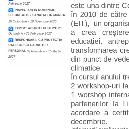
este una dintre Co
Februarie 2027
INSPECTOR IN DOMENIUL
în 2010 de către 
SECURITATII SI SANATATII IN MUNCA
(EIT),
un organis
19 Octombrie - 19 Noiembrie 2026
EXPERT ACHIZITII PUBLICE
26
a crea creștere
Octombrie - 28 Februarie 2027
educației, antre
RESPONSABIL CU PROTECTIA
DATELOR CU CARACTER
transformarea cre
PERSONAL
09 Noiembrie - 15 Martie
2027
din punct de ved
climatice.
În cursul anului tr
2 workshop-uri la
1 worshop interna
partenerilor la
acordare a certif
decembrie.