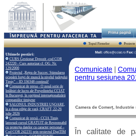
Prima pagină
Topul Firmelor
Proiecte
Mail:
office@cciat.ro
Fax:
Ultimele postări:
CURS Gestionar Depozit -cod COR
242220 - Curs autorizat cf. OG. Nr.
Comunicate
|
Comun
129/2000
Proiectul „Rețea de Succes: Stimularea
pentru sesiunea 20
ocupării forței de muncă la nivelul județului
Timiș” – ID 336348 continuă!
Comunicat de presa - O nouă serie de
întâlniri de lucru ale Președintelui CCIAT
în București, în sprijinul internaționalizării
companiilor timișene
SALONUL INDUSTRIEI UȘOARE,
Camera de Comerț, Industrie ș
la a doua ediție de vară, CRAFT, 22-26
iulie 2026
Comunicat de presă - CCIA Timiș
lansează cursul GRATUIT de Responsabil
cu protecția datelor cu caracter personal –
În calitate de 
Cod COR 242231 prin proiectul DigiTIM