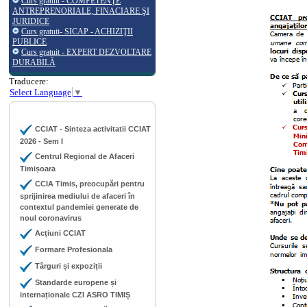
Curs gratuit - COMPETENŢE
ANTREPRENORIALE, FINACIARE ŞI
JURIDICE
Curs gratuit- SICAP - ACHIZIŢII
PUBLICE
Curs gratuit - EXPERT DEZVOLTARE
DURABILĂ
Traducere:
Select Language
▼
CCIAT - Sinteza activitatii CCIAT
2026 - Sem I
Centrul Regional de Afaceri
Timișoara
CCIA Timis, preocupări pentru
sprijinirea mediului de afaceri în
contextul pandemiei generate de
noul coronavirus
Acțiuni CCIAT
Formare Profesionala
Târguri și expoziții
Standarde europene și
internaționale CZI ASRO TIMIȘ