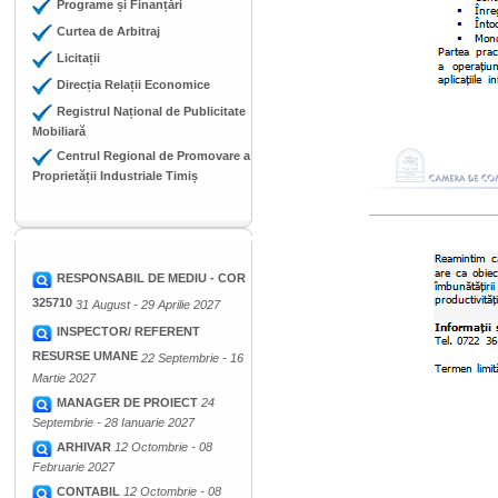
Programe și Finanțări
Curtea de Arbitraj
Licitații
Direcția Relații Economice
Registrul Național de Publicitate
Mobiliară
Centrul Regional de Promovare a
Proprietății Industriale Timiș
RESPONSABIL DE MEDIU - COR
325710
31 August - 29 Aprilie 2027
INSPECTOR/ REFERENT
RESURSE UMANE
22 Septembrie - 16
Martie 2027
MANAGER DE PROIECT
24
Septembrie - 28 Ianuarie 2027
ARHIVAR
12 Octombrie - 08
Februarie 2027
CONTABIL
12 Octombrie - 08