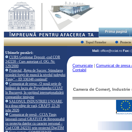
Prima pagină
Topul Firmelor
Proiecte
Mail:
office@cciat.ro
Fax:
Ultimele postări:
CURS Gestionar Depozit -cod COR
242220 - Curs autorizat cf. OG. Nr.
Comunicate
|
Comunicat de presa / 
129/2000
Contabil
Proiectul „Rețea de Succes: Stimularea
ocupării forței de muncă la nivelul județului
Timiș” – ID 336348 continuă!
Comunicat de presa - O nouă serie de
întâlniri de lucru ale Președintelui CCIAT
Camera de Comerț, Industrie ș
în București, în sprijinul internaționalizării
companiilor timișene
SALONUL INDUSTRIEI UȘOARE,
la a doua ediție de vară, CRAFT, 22-26
iulie 2026
Comunicat de presă - CCIA Timiș
lansează cursul GRATUIT de Responsabil
cu protecția datelor cu caracter personal –
Cod COR 242231 prin proiectul DigiTIM