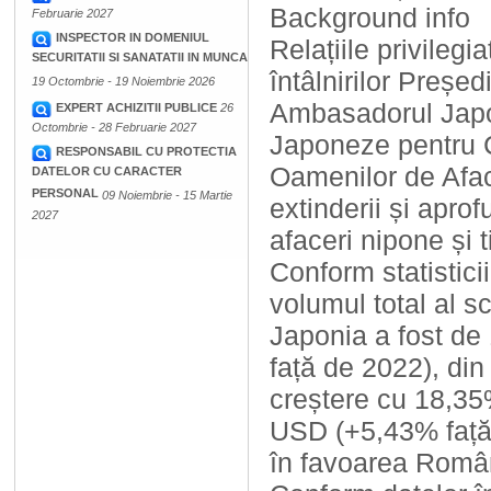
Background info
Februarie 2027
INSPECTOR IN DOMENIUL
Relațiile privileg
SECURITATII SI SANATATII IN MUNCA
întâlnirilor Preșe
19 Octombrie - 19 Noiembrie 2026
Ambasadorul Japoni
EXPERT ACHIZITII PUBLICE
26
Octombrie - 28 Februarie 2027
Japoneze pentru C
RESPONSABIL CU PROTECTIA
Oamenilor de Afac
DATELOR CU CARACTER
PERSONAL
09 Noiembrie - 15 Martie
extinderii și aprof
2027
afaceri nipone și 
Conform statistic
volumul total al 
Japonia a fost de
față de 2022), din
creștere cu 18,35
USD (+5,43% față 
în favoarea Român