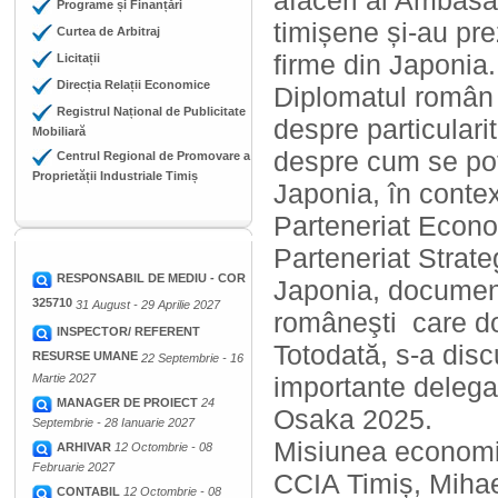
afaceri al Ambasa
Programe și Finanțări
timișene și-au pre
Curtea de Arbitraj
firme din Japonia.
Licitații
Direcția Relații Economice
Diplomatul român a 
Registrul Național de Publicitate
despre particularit
Mobiliară
despre cum se pot
Centrul Regional de Promovare a
Proprietății Industriale Timiș
Japonia, în contex
Parteneriat Econo
Parteneriat Strate
RESPONSABIL DE MEDIU - COR
Japonia, document
325710
31 August - 29 Aprilie 2027
româneşti care do
INSPECTOR/ REFERENT
Totodată, s-a disc
RESURSE UMANE
22 Septembrie - 16
Martie 2027
importante delega
MANAGER DE PROIECT
24
Osaka 2025.
Septembrie - 28 Ianuarie 2027
Misiunea economic
ARHIVAR
12 Octombrie - 08
Februarie 2027
CCIA Timiș, Mih
CONTABIL
12 Octombrie - 08