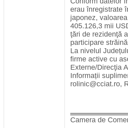
Conform datelor în
erau înregistrate 
japonez, valoarea 
405.126,3 mii USD
ţări de rezidenţă a
participare străină
La nivelul Județul
firme active cu as
Externe/Direcţia 
Informații suplime
rolinic@cciat.ro, 
Camera de Comerț,