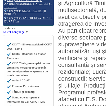
Curs gratuit - COMPETENŢE
și Agricultură Ti
ANTREPRENORIALE, FINACIARE ŞI
JURIDICE
multisectorială, d
Curs gratuit- SICAP - ACHIZIŢII
PUBLICE
avut ca obiectiv p
Curs gratuit - EXPERT DEZVOLTARE
DURABILĂ
atragerea de inves
Traducere:
Au participat rep
Select Language
▼
diverse sectoare p
supraveghere vide
CCIAT - Sinteza activitatii CCIAT
2026 - Sem I
automatizări uși și
Centrul Regional de Afaceri
verificare și repa
Timișoara
consultanță și serv
CCIA Timis, preocupări pentru
sprijinirea mediului de afaceri în
rezidențiale; Lucră
contextul pandemiei generate de
noul coronavirus
construcții; Serv
Acțiuni CCIAT
și utilaje; Producți
Formare Profesionala
Programul profesio
Târguri și expoziții
afaceri cu E.S. 
Standarde europene și
internaționale CZI ASRO TIMIȘ