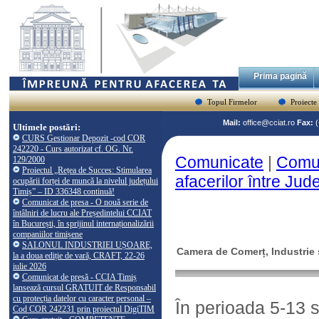
Prima pagină
Topul Firmelor
Proiecte
Mail:
office@cciat.ro
Fax:
Ultimele postări:
CURS Gestionar Depozit -cod COR
242220 - Curs autorizat cf. OG. Nr.
Comunicate
|
Comun
129/2000
Proiectul „Rețea de Succes: Stimularea
afacerilor între Jud
ocupării forței de muncă la nivelul județului
Timiș” – ID 336348 continuă!
Comunicat de presa - O nouă serie de
întâlniri de lucru ale Președintelui CCIAT
în București, în sprijinul internaționalizării
companiilor timișene
SALONUL INDUSTRIEI UȘOARE,
Camera de Comerț, Industrie ș
la a doua ediție de vară, CRAFT, 22-26
iulie 2026
Comunicat de presă - CCIA Timiș
lansează cursul GRATUIT de Responsabil
cu protecția datelor cu caracter personal –
În perioada 5-13 
Cod COR 242231 prin proiectul DigiTIM