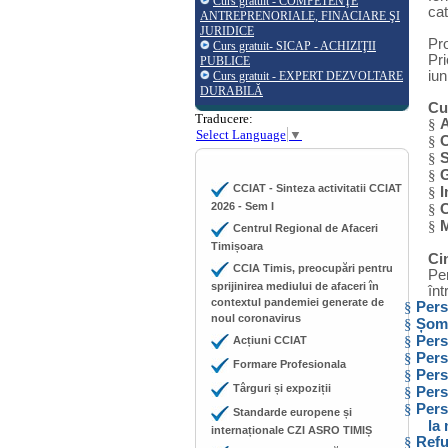
Curs gratuit - COMPETENŢE
cat
ANTREPRENORIALE, FINACIARE ŞI
JURIDICE
Pr
Curs gratuit- SICAP - ACHIZIŢII
Pri
PUBLICE
iun
Curs gratuit - EXPERT DEZVOLTARE
DURABILĂ
Cu
Traducere:
§
A
Select Language
▼
§
C
§
S
§
G
CCIAT - Sinteza activitatii CCIAT
§
I
2026 - Sem I
§
C
§
M
Centrul Regional de Afaceri
Timișoara
Ci
CCIA Timis, preocupări pentru
Per
sprijinirea mediului de afaceri în
înt
contextul pandemiei generate de
§
Pers
noul coronavirus
§
Șome
§
Pers
Acțiuni CCIAT
§
Pers
Formare Profesionala
§
Pers
Târguri și expoziții
§
Pers
§
Pers
Standarde europene și
la
internaționale CZI ASRO TIMIȘ
§
Refu