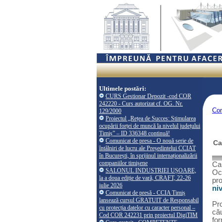
Ultimele postări:
CURS Gestionar Depozit -cod COR
242220 - Curs autorizat cf. OG. Nr.
Co
129/2000
Proiectul „Rețea de Succes: Stimularea
ocupării forței de muncă la nivelul județului
Timiș” – ID 336348 continuă!
Comunicat de presa - O nouă serie de
Ca
întâlniri de lucru ale Președintelui CCIAT
în București, în sprijinul internaționalizării
companiilor timișene
Ca
SALONUL INDUSTRIEI UȘOARE,
Oc
la a doua ediție de vară, CRAFT, 22-26
pr
iulie 2026
ni
Comunicat de presă - CCIA Timiș
lansează cursul GRATUIT de Responsabil
Pr
cu protecția datelor cu caracter personal –
că
Cod COR 242231 prin proiectul DigiTIM
fo