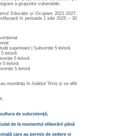
egrare a grupurilor vulnerabile.
gramul Educație și Ocupare 2021-2027,
esfășoară în perioada 1 iulie 2025 – 30
venționat
ionat
tudii superioare | Subvenție 5 lei/oră
 5 lei/oră
venție 5 lei/oră
 5 lei/oră
bvenție 5 lei/oră
au reședința în Județul Timiș și se află
e;
icultura de subzistență;
lculat de la momentul eliberării până
țională care au permis de ședere și