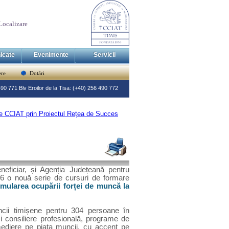
Localizare
icate
Evenimente
Servicii
re
Dotări
 490 771 Blv Eroilor de la Tisa: (+40) 256 490 772
 de CCIAT prin Proiectul Rețea de Succes
neficiar, și Agenția Județeană pentru
6 o nouă serie de cursuri de formare
mularea ocupării forței de muncă la
ncii timișene pentru 304 persoane în
i consiliere profesională, programe de
 mediere pe piața muncii, cu accent pe