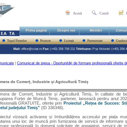
Acasă
Caută
Prima pagină
Despre noi
Membri
Comun
Topul Firmelor
Proiecte
Licitații
Parteneriate
Conduce
Mail:
office@cciat.ro
Fax:
(+40) 256 706 211
Telefoane:
P-ța Victoriei: (+40) 256
municate
|
Comunicat de presa - Oportunități de formare profesională oferite
mera de Comerț, Industrie și Agricultură Timiș
mera de Comerț, Industrie și Agricultură Timiș, în calitate de be
uparea Forței de Muncă Timiș, partener, lansează pentru anul 202
ofesională GRATUITE, oferite prin
Proiectul
„Rețea de Succes: Sti
velul județului Timiș”
(ID 336348).
oiectul vizează
activarea și îmbunătățirea accesului pe piața mu
utarea unui loc de muncă prin furnizarea de servicii de informare ș
rmare profesională în domenii solicitate de angajatori, servicii de