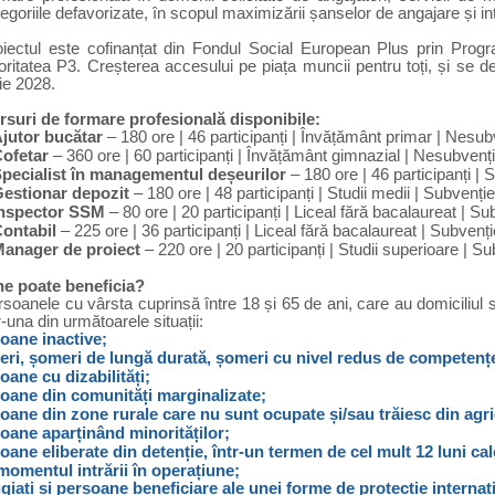
egoriile defavorizate, în scopul
maximizării șanselor de angajare și int
oiectul este cofinanțat din Fondul Social European Plus prin Pro
oritatea P3. Creșterea accesului pe piața muncii pentru toți, și se d
ie 2028.
rsuri de formare profesională disponibile:
jutor bucătar
– 180 ore | 46 participanți | Învățământ primar | Nesub
ofetar
– 360 ore | 60 participanți | Învățământ gimnazial | Nesubvenț
pecialist în managementul deșeurilor
– 180 ore | 46 participanți | S
estionar depozit
– 180 ore | 48 participanți | Studii medii | Subvenție
nspector SSM
– 80 ore | 20 participanți | Liceal fără bacalaureat | Sub
ontabil
– 225 ore | 36 participanți | Liceal fără bacalaureat | Subvenție
anager de proiect
– 220 ore | 20 participanți | Studii superioare | Su
ne poate beneficia?
soanele cu vârsta cuprinsă între 18 și 65 de ani, care au domiciliul s
r-una din următoarele situații:
oane inactive;
ri, șomeri de lungă durată, șomeri cu nivel redus de competenț
oane cu dizabilități;
oane din comunități marginalizate;
oane din zone rurale care nu sunt ocupate și/sau trăiesc din agr
oane aparținând minorităților;
oane eliberate din detenție, într-un termen de cel mult 12 luni ca
 momentul intrării în operațiune;
giați și persoane beneficiare ale unei forme de protecție interna