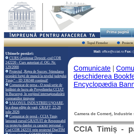
Prima pagină
Topul Firmelor
Proiecte
Mail:
office@cciat.ro
Fax:
Ultimele postări:
CURS Gestionar Depozit -cod COR
242220 - Curs autorizat cf. OG. Nr.
Comunicate
|
Comun
129/2000
Proiectul „Rețea de Succes: Stimularea
deschiderea Bookfe
ocupării forței de muncă la nivelul județului
Timiș” – ID 336348 continuă!
Encyclopædia Bann
Comunicat de presa - O nouă serie de
întâlniri de lucru ale Președintelui CCIAT
în București, în sprijinul internaționalizării
companiilor timișene
SALONUL INDUSTRIEI UȘOARE,
la a doua ediție de vară, CRAFT, 22-26
iulie 2026
Camera de Comerț, Industrie ș
Comunicat de presă - CCIA Timiș
lansează cursul GRATUIT de Responsabil
cu protecția datelor cu caracter personal –
CCIA Timiș - pa
Cod COR 242231 prin proiectul DigiTIM