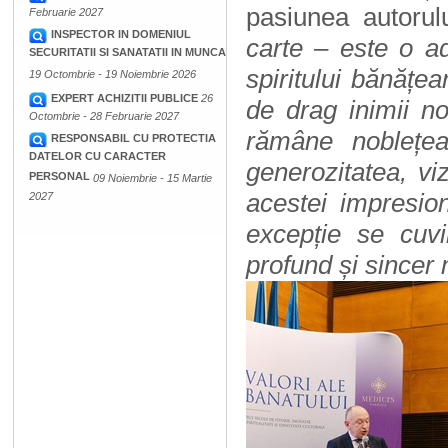
pasiunea autorul
Februarie 2027
INSPECTOR IN DOMENIUL
carte – este o ad
SECURITATII SI SANATATII IN MUNCA
spiritului bănățe
19 Octombrie - 19 Noiembrie 2026
EXPERT ACHIZITII PUBLICE
26
de drag inimii n
Octombrie - 28 Februarie 2027
rămâne nobleț
RESPONSABIL CU PROTECTIA
DATELOR CU CARACTER
generozitatea, vi
PERSONAL
09 Noiembrie - 15 Martie
acestei impresi
2027
excepție se cuvi
profund și sincer