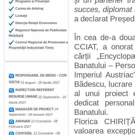
și un partener t
Programe și Finanțări
succes, diplomat ș
Curtea de Arbitraj
Licitații
a declarat Președ
Direcția Relații Economice
Registrul Național de Publicitate
În cea de-a doua 
Mobiliară
Centrul Regional de Promovare a
CCIAT, a onorat
Proprietății Industriale Timiș
cărții
„Encyclop
Banatului – Person
Imperiul Austriac
RESPONSABIL DE MEDIU - COR
Bădescu, lucrare
325710
31 August - 29 Aprilie 2027
INSPECTOR/ REFERENT
al unui proiect 
RESURSE UMANE
22 Septembrie - 16
dedicat personal
Martie 2027
MANAGER DE PROIECT
24
Banatului.
Septembrie - 28 Ianuarie 2027
Florica CHIRIȚ
ARHIVAR
12 Octombrie - 08
Februarie 2027
valoarea excepțio
CONTABIL
12 Octombrie - 08