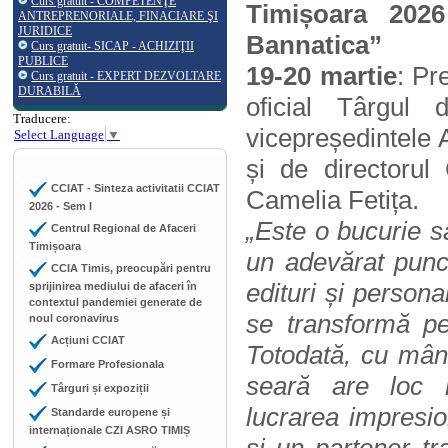
Curs gratuit - COMPETENŢE
Timișoara 2026
ANTREPRENORIALE, FINACIARE ŞI
JURIDICE
Bannatica”
Curs gratuit- SICAP - ACHIZIŢII
PUBLICE
19-20 martie
: Pr
Curs gratuit - EXPERT DEZVOLTARE
DURABILĂ
oficial
Târgul 
Traducere:
vicepreședintele 
Select Language
▼
și de directorul
CCIAT - Sinteza activitatii CCIAT
Camelia Fetița.
2026 - Sem I
„Este o bucurie 
Centrul Regional de Afaceri
Timișoara
un adevărat punct 
CCIA Timis, preocupări pentru
edituri și persona
sprijinirea mediului de afaceri în
contextul pandemiei generate de
se transformă pen
noul coronavirus
Acțiuni CCIAT
Totodată, cu mân
Formare Profesionala
seară are loc l
Târguri și expoziții
lucrarea impres
Standarde europene și
internaționale CZI ASRO TIMIȘ