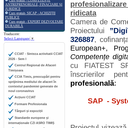
Curs gratuit - COMPETENŢE
profesionalizar
ANTREPRENORIALE, FINACIARE ŞI
JURIDICE
ridicata
Curs gratuit- SICAP - ACHIZIŢII
PUBLICE
Camera de Comerț,
Curs gratuit - EXPERT DEZVOLTARE
DURABILĂ
Proiectului
”Dig
Traducere:
326887
, cofinanț
Select Language
▼
European+, Pro
CCIAT - Sinteza activitatii CCIAT
Competențe digita
2026 - Sem I
cu FIATEST SRL
Centrul Regional de Afaceri
Timișoara
înscrierilor p
CCIA Timis, preocupări pentru
profesională
:
sprijinirea mediului de afaceri în
contextul pandemiei generate de
noul coronavirus
Acțiuni CCIAT
SAP
- Sys
Formare Profesionala
Târguri și expoziții
Standarde europene și
internaționale CZI ASRO TIMIȘ
Proiectul vizează