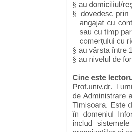
au domiciliul/re
§
dovedesc prin 
§
angajat cu con
sau cu timp par
comerțului cu r
au vârsta între 
§
au nivelul de f
§
Cine este lector
Prof.univ.dr. L
de Administrare a
Timișoara. Este d
în domeniul Inf
includ sistemele