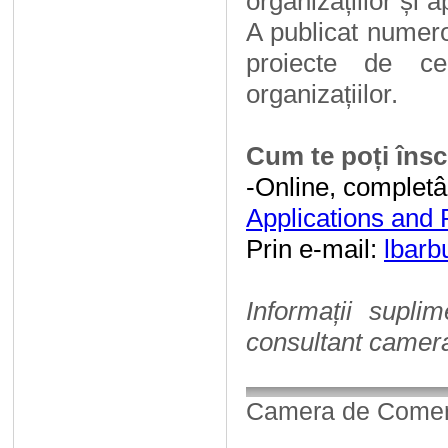
organizațiilor și a
A publicat numeroa
proiecte de cer
organizațiilor.
Cum te poți însc
-Online, complet
Applications and 
Prin e-mail:
lbarb
Informații supl
consultant camera
Camera de Comerț,