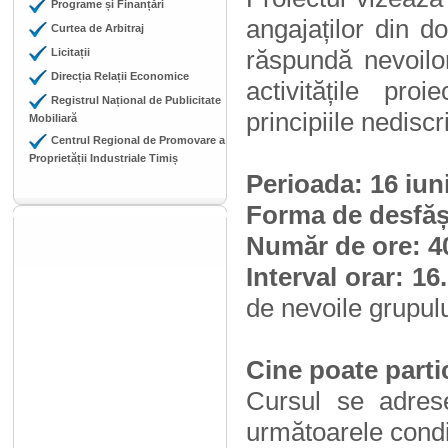
Programe și Finanțări
angajaților din d
Curtea de Arbitraj
răspundă nevoilor
Licitații
Direcția Relații Economice
activitățile pr
Registrul Național de Publicitate
principiile nediscr
Mobiliară
Centrul Regional de Promovare a
Proprietății Industriale Timiș
Perioada: 16 iuni
Forma de desfășur
Număr de ore: 40
Interval orar: 16
de nevoile grupulu
Cine poate parti
Cursul se adrese
următoarele condiț