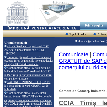
Prima pagină
Topul Firmelor
Proiecte
Mail:
office@cciat.ro
Fax:
Ultimele postări:
CURS Gestionar Depozit -cod COR
242220 - Curs autorizat cf. OG. Nr.
Comunicate
|
Comun
129/2000
Proiectul „Rețea de Succes: Stimularea
GRATUIT de SAP de 
ocupării forței de muncă la nivelul județului
Timiș” – ID 336348 continuă!
comerțului cu ridica
Comunicat de presa - O nouă serie de
întâlniri de lucru ale Președintelui CCIAT
în București, în sprijinul internaționalizării
companiilor timișene
SALONUL INDUSTRIEI UȘOARE,
la a doua ediție de vară, CRAFT, 22-26
iulie 2026
Camera de Comerț, Industrie ș
Comunicat de presă - CCIA Timiș
lansează cursul GRATUIT de Responsabil
cu protecția datelor cu caracter personal –
CCIA Timiș l
Cod COR 242231 prin proiectul DigiTIM