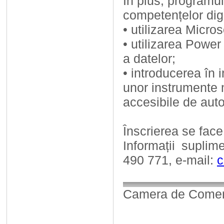
În plus, programul
competențelor dig
• utilizarea Micro
• utilizarea Power
a datelor;
• introducerea în i
unor instrumente 
accesibile de aut
Înscrierea se face
Informații suplim
490 771, e-mail:
c
Camera de Comerț,