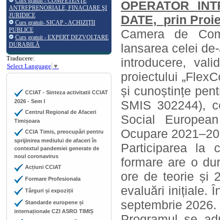
Curs gratuit - COMPETENŢE
OPERATOR INT
ANTREPRENORIALE, FINACIARE ŞI
JURIDICE
DATE,
prin Proi
Curs gratuit- SICAP - ACHIZIŢII
PUBLICE
Camera de Comer
Curs gratuit - EXPERT DEZVOLTARE
DURABILĂ
lansarea celei de-
Traducere:
introducere, vali
Select Language
▼
proiectului „Flex
și cunoștințe pent
CCIAT - Sinteza activitatii CCIAT
2026 - Sem I
SMIS 302244), c
Centrul Regional de Afaceri
Social European
Timișoara
Ocupare 2021–202
CCIA Timis, preocupări pentru
sprijinirea mediului de afaceri în
Participarea la
contextul pandemiei generate de
noul coronavirus
formare are o du
Acțiuni CCIAT
ore de teorie și 
Formare Profesionala
evaluări inițiale.
Târguri și expoziții
septembrie 2026.
Standarde europene și
internaționale CZI ASRO TIMIȘ
Programul se adr