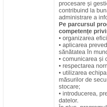
procesare și gesti
contribuind la bun
administrare a info
Pe parcursul pro
competențe privi
• organizarea eficie
• aplicarea prevede
sănătatea în muncă
• comunicarea și c
• respectarea norm
• utilizarea echip
măsurilor de secur
stocare;
• introducerea, pre
datelor.