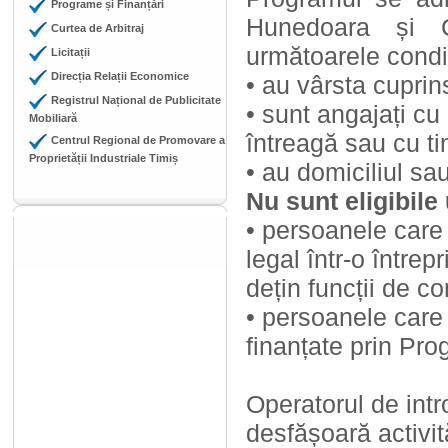
Programe și Finanțări
Hunedoara și C
Curtea de Arbitraj
următoarele condiț
Licitații
Direcția Relații Economice
• au vârsta cuprin
Registrul Național de Publicitate
• sunt angajați c
Mobiliară
întreagă sau cu ti
Centrul Regional de Promovare a
Proprietății Industriale Timiș
• au domiciliul sau
Nu sunt eligibile
• persoanele care 
legal într-o întrep
dețin funcții de c
• persoanele care a
finanțate prin Pr
Operatorul de intr
desfășoară activită