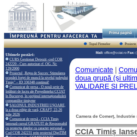
Prima pagină
Topul Firmelor
Proiecte
Mail:
office@cciat.ro
Fax:
Ultimele postări:
CURS Gestionar Depozit -cod COR
242220 - Curs autorizat cf. OG. Nr.
Comunicate
|
Comun
129/2000
Proiectul „Rețea de Succes: Stimularea
doua grupă (și ul
ocupării forței de muncă la nivelul județului
Timiș” – ID 336348 continuă!
VALIDARE SI PRELU
Comunicat de presa - O nouă serie de
întâlniri de lucru ale Președintelui CCIAT
în București, în sprijinul internaționalizării
companiilor timișene
SALONUL INDUSTRIEI UȘOARE,
la a doua ediție de vară, CRAFT, 22-26
iulie 2026
Camera de Comerț, Industrie ș
Comunicat de presă - CCIA Timiș
lansează cursul GRATUIT de Responsabil
cu protecția datelor cu caracter personal –
CCIA Timiș lanse
Cod COR 242231 prin proiectul DigiTIM