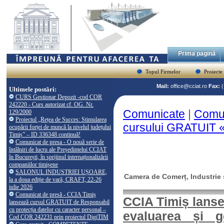
Prima pagină
Topul Firmelor
Proiecte
Mail:
office@cciat.ro
Fax:
Ultimele postări:
CURS Gestionar Depozit -cod COR
242220 - Curs autorizat cf. OG. Nr.
Comunicate
|
Comun
129/2000
Proiectul „Rețea de Succes: Stimularea
cursului GRATUIT «S
ocupării forței de muncă la nivelul județului
Timiș” – ID 336348 continuă!
Comunicat de presa - O nouă serie de
întâlniri de lucru ale Președintelui CCIAT
în București, în sprijinul internaționalizării
companiilor timișene
SALONUL INDUSTRIEI UȘOARE,
Camera de Comerț, Industrie ș
la a doua ediție de vară, CRAFT, 22-26
iulie 2026
Comunicat de presă - CCIA Timiș
CCIA Timiș lanse
lansează cursul GRATUIT de Responsabil
cu protecția datelor cu caracter personal –
evaluarea și g
Cod COR 242231 prin proiectul DigiTIM