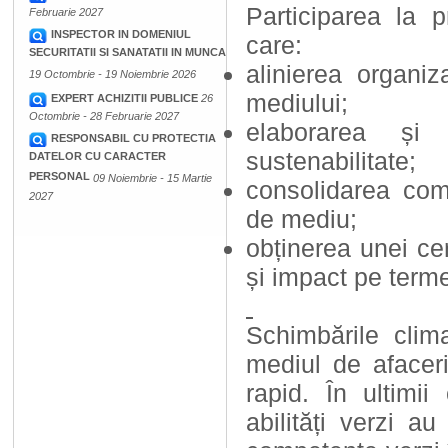
Participarea la
Februarie 2027
INSPECTOR IN DOMENIUL
care:
SECURITATII SI SANATATII IN MUNCA
alinierea organiz
19 Octombrie - 19 Noiembrie 2026
mediului;
EXPERT ACHIZITII PUBLICE
26
Octombrie - 28 Februarie 2027
elaborarea și 
RESPONSABIL CU PROTECTIA
sustenabilitate;
DATELOR CU CARACTER
PERSONAL
09 Noiembrie - 15 Martie
consolidarea compet
2027
de mediu;
obținerea unei cer
și impact pe term
Schimbările clim
mediul de afaceri
rapid. În ultimi
abilități verzi a