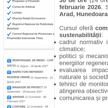
30 de ore
(24 ore
Programe și Finanțări
februarie 2026
. 
Curtea de Arbitraj
Arad, Hunedoara
Licitații
Direcția Relații Economice
Registrul Național de Publicitate
Cursul oferă
comp
Mobiliară
sustenabilității
:
Centrul Regional de Promovare a
Proprietății Industriale Timiș
cadrul normativ i
climatice;
politici și mecan
RESPONSABIL DE MEDIU - COR
energiilor regener
325710
31 August - 29 Aprilie 2027
evaluarea impac
INSPECTOR/ REFERENT
naturale și societăț
RESURSE UMANE
22 Septembrie - 16
Martie 2027
tehnici de monitor
MANAGER DE PROIECT
24
atingerea obiectiv
Septembrie - 28 Ianuarie 2027
comunicarea și pro
ARHIVAR
12 Octombrie - 08
Februarie 2027
CONTABIL
12 Octombrie - 08