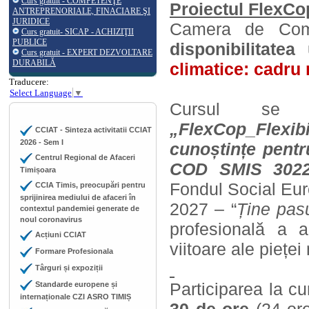
Curs gratuit - COMPETENŢE
Proiectul FlexCo
ANTREPRENORIALE, FINACIARE ŞI
JURIDICE
Camera de Comer
Curs gratuit- SICAP - ACHIZIŢII
PUBLICE
disponibilitatea
Curs gratuit - EXPERT DEZVOLTARE
DURABILĂ
climatice: cadru 
Traducere:
Select Language
▼
Cursul se d
„FlexCop_Flexi
CCIAT - Sinteza activitatii CCIAT
2026 - Sem I
cunoștințe pentr
Centrul Regional de Afaceri
COD SMIS 302
Timișoara
Fondul Social Eu
CCIA Timis, preocupări pentru
sprijinirea mediului de afaceri în
2027 – “
Ține pas
contextul pandemiei generate de
noul coronavirus
profesională a an
Acțiuni CCIAT
viitoare ale pieței
Formare Profesionala
Târguri și expoziții
Participarea la c
Standarde europene și
internaționale CZI ASRO TIMIȘ