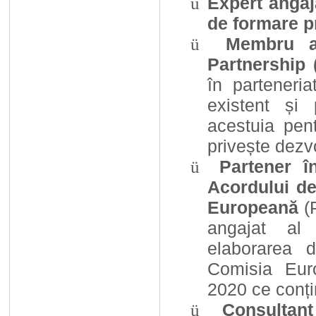
Expert angaj
ü
de formare p
Membru a
ü
Partnership
în parteneri
existent și 
acestuia pen
privește dezv
Partener în
ü
Acordului de
Europeană
(P
angajat al 
elaborarea 
Comisia Eur
2020 ce conțin
Consultan
ü