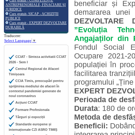
Curs gratuit - COMPETENŢE
beneficiar și Ex
ANTREPRENORIALE, FINACIARE ŞI
JURIDICE
demararea unei
Curs gratuit- SICAP - ACHIZIŢII
PUBLICE
DEZVOLTARE 
Curs gratuit - EXPERT DEZVOLTARE
DURABILĂ
”Evoluția Tehn
Traducere:
Angajaților din
Select Language
▼
Fondul Social E
Ocupare 2021-202
CCIAT - Sinteza activitatii CCIAT
2026 - Sem I
populației în proc
Centrul Regional de Afaceri
facilitarea tranziț
Timișoara
programului „Ține 
CCIA Timis, preocupări pentru
sprijinirea mediului de afaceri în
EXPERT DEZVO
contextul pandemiei generate de
noul coronavirus
Perioada de des
Acțiuni CCIAT
Durata
: 180 de or
Formare Profesionala
Metoda de desfăș
Târguri și expoziții
Beneficii:
Dobând
Standarde europene și
internaționale CZI ASRO TIMIȘ
integrarea principi