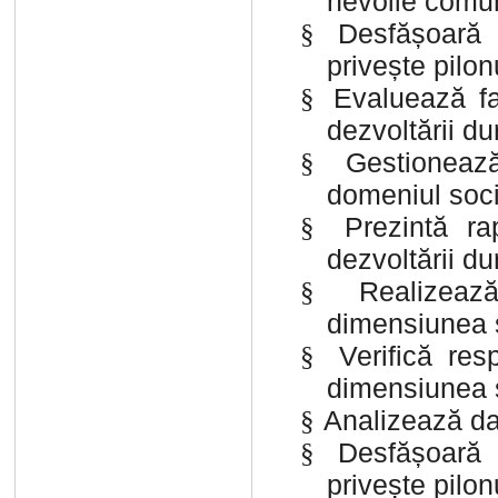
nevoile comun
Desfășoară a
§
privește pilon
Evaluează fac
§
dezvoltării du
Gestionează
§
domeniul soci
Prezintă ra
§
dezvoltării du
Realizeaz
§
dimensiunea s
Verifică res
§
dimensiunea s
Analizează dat
§
Desfășoară a
§
privește pilon