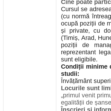
Cine poate parti
Cursul se adresea
(cu normă întreag
ocupă poziții de 
și private,
cu dom
(Timiș, Arad,
Hune
poziții
de
mana
reprezentant lega
sunt eligibile.
Condiții minime 
studii:
Învățământ super
Locurile sunt limi
„primul venit primu
egalității de șanse
Înscrieri și info