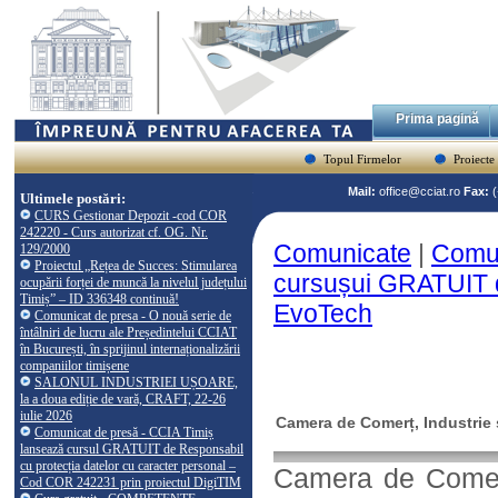
Prima pagină
Topul Firmelor
Proiecte
Mail:
office@cciat.ro
Fax:
Ultimele postări:
CURS Gestionar Depozit -cod COR
242220 - Curs autorizat cf. OG. Nr.
Comunicate
|
Comun
129/2000
Proiectul „Rețea de Succes: Stimularea
cursușui GRATUIT
ocupării forței de muncă la nivelul județului
Timiș” – ID 336348 continuă!
EvoTech
Comunicat de presa - O nouă serie de
întâlniri de lucru ale Președintelui CCIAT
în București, în sprijinul internaționalizării
companiilor timișene
SALONUL INDUSTRIEI UȘOARE,
la a doua ediție de vară, CRAFT, 22-26
iulie 2026
Camera de Comerț, Industrie ș
Comunicat de presă - CCIA Timiș
lansează cursul GRATUIT de Responsabil
cu protecția datelor cu caracter personal –
Camera de Comerț,
Cod COR 242231 prin proiectul DigiTIM