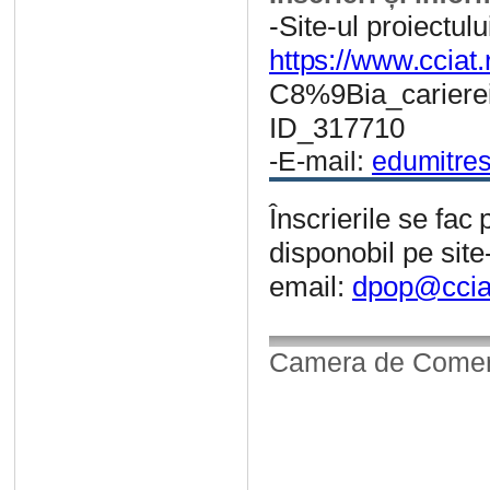
-Site-ul proiectulu
https://www.ccia
C8%9Bia_cariere
ID_317710
-E-mail:
edumitre
Înscrierile
se
fac
disponobil pe site
email:
dpop@ccia
Camera de Comerț,