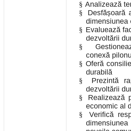
Analizează t
§
Desfășoară ac
§
dimensiunea e
Evaluează fact
§
dezvoltării du
Gestionea
§
conexă pilonu
Oferă consili
§
durabilă
Prezintă r
§
dezvoltării du
Realizează p
§
economic al d
Verifică res
§
dimensiunea 