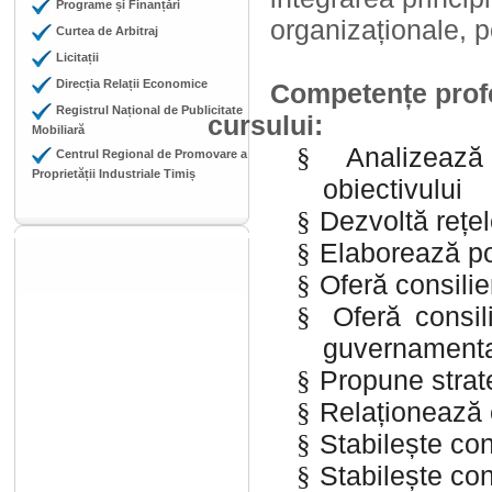
Programe și Finanțări
organizaționale, pol
Curtea de Arbitraj
Licitații
Direcția Relații Economice
Competențe profe
Registrul Național de Publicitate
cursului:
Mobiliară
Analizează 
§
Centrul Regional de Promovare a
Proprietății Industriale Timiș
obiectivului
Dezvoltă rețel
§
Elaborează pol
§
Oferă consilie
§
Oferă consil
§
guvernament
Propune strat
§
Relaționează 
§
Stabilește con
§
Stabilește co
§