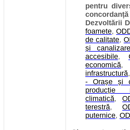
pentru divers
concordanță
Dezvoltării D
foamete
,
ODD
de calitate
,
O
și canalizar
accesibile
,
economică
infrastructură
- Orașe și c
producție r
climatică
,
O
terestră
,
O
puternice
,
ODD