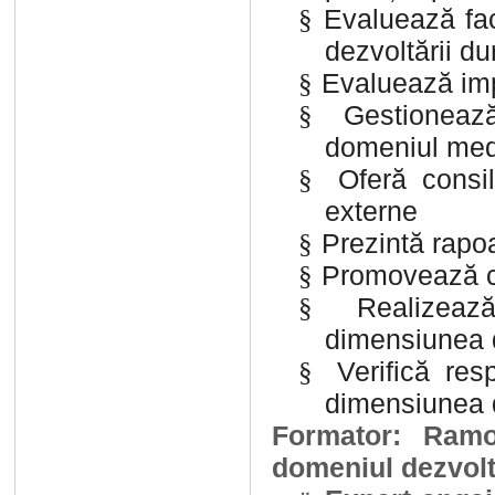
Evaluează fact
§
dezvoltării du
Evaluează im
§
Gestionează
§
domeniul med
Oferă consil
§
externe
Prezintă rapo
§
Promovează co
§
Realizeaz
§
dimensiunea d
Verifică res
§
dimensiunea d
Formator: Ramo
domeniul dezvolt