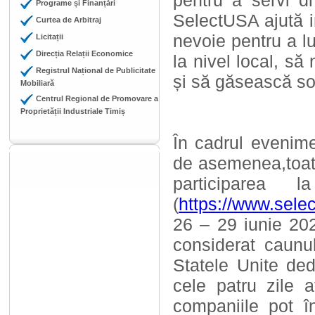
pentru a servi dr
Programe și Finanțări
SelectUSA ajută i
Curtea de Arbitraj
nevoie pentru a lu
Licitații
Direcția Relații Economice
la nivel local, s
Registrul Național de Publicitate
și să găsească sol
Mobiliară
Centrul Regional de Promovare a
Proprietății Industriale Timiș
În cadrul evenimen
de asemenea,toate
participarea 
(
https://www.sele
26 – 29 iunie 20
considerat caunu
Statele Unite dedi
cele patru zile a
companiile pot în