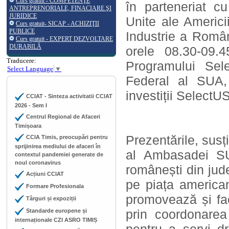
Curs gratuit - COMPETENŢE
în parteneriat c
ANTREPRENORIALE, FINACIARE ŞI
JURIDICE
Unite ale Americ
Curs gratuit- SICAP - ACHIZIŢII
PUBLICE
Industrie a Români
Curs gratuit - EXPERT DEZVOLTARE
DURABILĂ
orele 08.30-09.
Traducere:
Programului Sel
Select Language
▼
Federal al SUA,
investiții SelectU
CCIAT - Sinteza activitatii CCIAT
2026 - Sem I
Centrul Regional de Afaceri
Timișoara
Prezentările, sus
CCIA Timis, preocupări pentru
sprijinirea mediului de afaceri în
al Ambasadei SU
contextul pandemiei generate de
noul coronavirus
românești din jude
Acțiuni CCIAT
pe piața america
Formare Profesionala
promovează și faci
Târguri și expoziții
prin coordonarea
Standarde europene și
internaționale CZI ASRO TIMIȘ