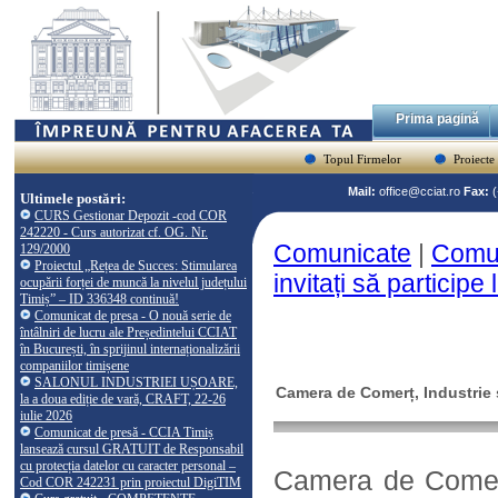
Prima pagină
Topul Firmelor
Proiecte
Mail:
office@cciat.ro
Fax:
Ultimele postări:
CURS Gestionar Depozit -cod COR
242220 - Curs autorizat cf. OG. Nr.
Comunicate
|
Comun
129/2000
Proiectul „Rețea de Succes: Stimularea
invitați să particip
ocupării forței de muncă la nivelul județului
Timiș” – ID 336348 continuă!
Comunicat de presa - O nouă serie de
întâlniri de lucru ale Președintelui CCIAT
în București, în sprijinul internaționalizării
companiilor timișene
SALONUL INDUSTRIEI UȘOARE,
Camera de Comerț, Industrie ș
la a doua ediție de vară, CRAFT, 22-26
iulie 2026
Comunicat de presă - CCIA Timiș
lansează cursul GRATUIT de Responsabil
cu protecția datelor cu caracter personal –
Camera de Comerț,
Cod COR 242231 prin proiectul DigiTIM