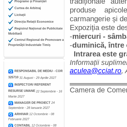
tradiționale aute
Programe și Finanțări
produse apicole
Curtea de Arbitraj
Licitații
carmangerie și deli
Direcția Relații Economice
Expoziția este de
Registrul Național de Publicitate
Mobiliară
-
miercuri - sâmbă
Centrul Regional de Promovare a
-
duminică, între 
Proprietății Industriale Timiș
Intrarea este gr
Informații suplime
aculea@cciat.ro
,
RESPONSABIL DE MEDIU - COR
325710
31 August - 29 Aprilie 2027
INSPECTOR/ REFERENT
Camera de Comerț,
RESURSE UMANE
22 Septembrie - 16
Martie 2027
MANAGER DE PROIECT
24
Septembrie - 28 Ianuarie 2027
ARHIVAR
12 Octombrie - 08
Februarie 2027
CONTABIL
12 Octombrie - 08