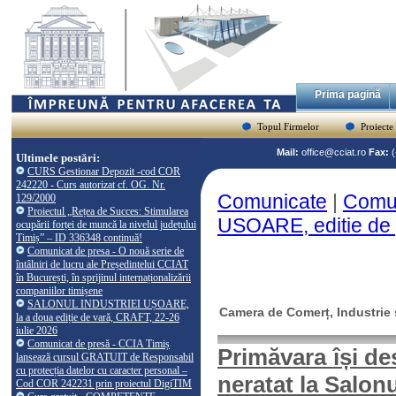
Prima pagină
Topul Firmelor
Proiecte
Mail:
office@cciat.ro
Fax:
Ultimele postări:
CURS Gestionar Depozit -cod COR
242220 - Curs autorizat cf. OG. Nr.
Comunicate
|
Comu
129/2000
Proiectul „Rețea de Succes: Stimularea
USOARE, editie de 
ocupării forței de muncă la nivelul județului
Timiș” – ID 336348 continuă!
Comunicat de presa - O nouă serie de
întâlniri de lucru ale Președintelui CCIAT
în București, în sprijinul internaționalizării
companiilor timișene
SALONUL INDUSTRIEI UȘOARE,
Camera de Comerț, Industrie ș
la a doua ediție de vară, CRAFT, 22-26
iulie 2026
Comunicat de presă - CCIA Timiș
Primăvara își des
lansează cursul GRATUIT de Responsabil
cu protecția datelor cu caracter personal –
neratat la Salon
Cod COR 242231 prin proiectul DigiTIM