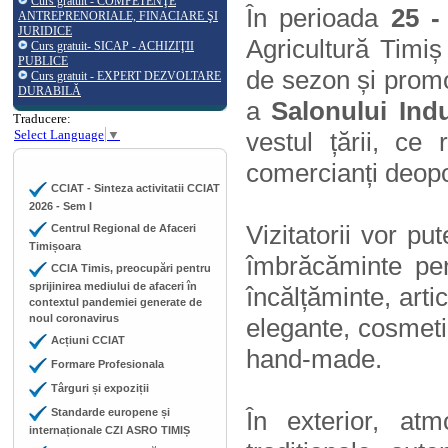
Curs gratuit - COMPETENŢE
În perioada
25 -
ANTREPRENORIALE, FINACIARE ŞI
JURIDICE
Agricultură Timiș 
Curs gratuit- SICAP - ACHIZIŢII
PUBLICE
de sezon și promoț
Curs gratuit - EXPERT DEZVOLTARE
DURABILĂ
a
Salonului Ind
Traducere:
Select Language
▼
vestul țării, ce
comercianți deopo
CCIAT - Sinteza activitatii CCIAT
2026 - Sem I
Vizitatorii vor p
Centrul Regional de Afaceri
Timișoara
îmbrăcăminte pent
CCIA Timis, preocupări pentru
sprijinirea mediului de afaceri în
încălțăminte, arti
contextul pandemiei generate de
noul coronavirus
elegante, cosmetice
Acțiuni CCIAT
hand-made.
Formare Profesionala
Târguri și expoziții
Standarde europene și
În exterior, at
internaționale CZI ASRO TIMIȘ