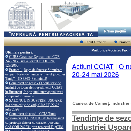
Prima pagină
Topul Firmelor
Proiecte
Mail:
office@cciat.ro
Fax:
Ultimele postări:
CURS Gestionar Depozit -cod COR
242220 - Curs autorizat cf. OG. Nr.
Acțiuni CCIAT
|
O no
129/2000
Proiectul „Rețea de Succes: Stimularea
20-24 mai 2026
ocupării forței de muncă la nivelul județului
Timiș” – ID 336348 continuă!
Comunicat de presa - O nouă serie de
întâlniri de lucru ale Președintelui CCIAT
în București, în sprijinul internaționalizării
companiilor timișene
SALONUL INDUSTRIEI UȘOARE,
Camera de Comerț, Industrie ș
la a doua ediție de vară, CRAFT, 22-26
iulie 2026
Comunicat de presă - CCIA Timiș
T
endințe de sezo
lansează cursul GRATUIT de Responsabil
cu protecția datelor cu caracter personal –
Industriei Ușoar
Cod COR 242231 prin proiectul DigiTIM