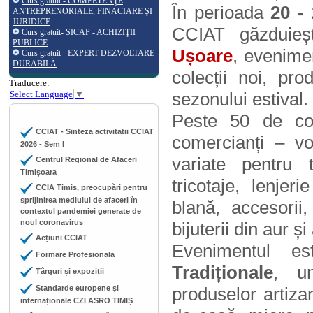
Curs gratuit - COMPETENŢE
În perioada
20 -
ANTREPRENORIALE, FINACIARE ŞI
JURIDICE
CCIAT găzduie
Curs gratuit- SICAP - ACHIZIŢII
PUBLICE
Ușoare
, evenime
Curs gratuit - EXPERT DEZVOLTARE
DURABILĂ
colecții noi, pro
Traducere:
Select Language
▼
sezonului estival.
Peste 50 de com
CCIAT - Sinteza activitatii CCIAT
comercianți – vo
2026 - Sem I
variate pentru 
Centrul Regional de Afaceri
Timișoara
tricotaje, lenjer
CCIA Timis, preocupări pentru
sprijinirea mediului de afaceri în
blană, accesorii
contextul pandemiei generate de
noul coronavirus
bijuterii din aur ș
Acțiuni CCIAT
Evenimentul e
Formare Profesionala
Tradiționale
, un
Târguri și expoziții
Standarde europene și
produselor artizan
internaționale CZI ASRO TIMIȘ