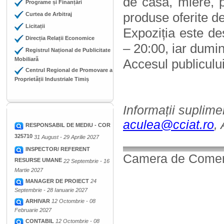
de casă, miere, pr
Programe și Finanțări
produse oferite de
Curtea de Arbitraj
Licitații
Expoziția este de
Direcția Relații Economice
– 20:00, iar dumin
Registrul Național de Publicitate
Mobiliară
Accesul publicului
Centrul Regional de Promovare a
Proprietății Industriale Timiș
Informații suplime
aculea@cciat.ro
,
RESPONSABIL DE MEDIU - COR
325710
31 August - 29 Aprilie 2027
INSPECTOR/ REFERENT
Camera de Comerț,
RESURSE UMANE
22 Septembrie - 16
Martie 2027
MANAGER DE PROIECT
24
Septembrie - 28 Ianuarie 2027
ARHIVAR
12 Octombrie - 08
Februarie 2027
CONTABIL
12 Octombrie - 08