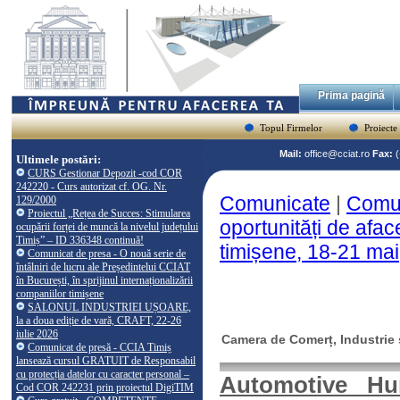
Prima pagină
Topul Firmelor
Proiecte
Mail:
office@cciat.ro
Fax:
Ultimele postări:
CURS Gestionar Depozit -cod COR
242220 - Curs autorizat cf. OG. Nr.
Comunicate
|
Comun
129/2000
Proiectul „Rețea de Succes: Stimularea
oportunități de afac
ocupării forței de muncă la nivelul județului
Timiș” – ID 336348 continuă!
timișene, 18-21 mai
Comunicat de presa - O nouă serie de
întâlniri de lucru ale Președintelui CCIAT
în București, în sprijinul internaționalizării
companiilor timișene
SALONUL INDUSTRIEI UȘOARE,
la a doua ediție de vară, CRAFT, 22-26
iulie 2026
Camera de Comerț, Industrie ș
Comunicat de presă - CCIA Timiș
lansează cursul GRATUIT de Responsabil
cu protecția datelor cu caracter personal –
Automotive Hun
Cod COR 242231 prin proiectul DigiTIM