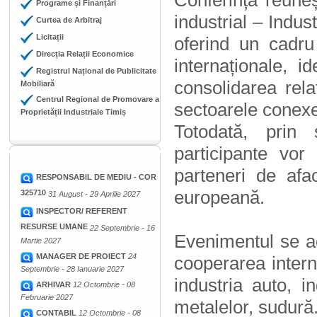
Conferința reuneș
Programe și Finanțări
industrial – Indu
Curtea de Arbitraj
Licitații
oferind un cadru
Direcția Relații Economice
internaționale, i
Registrul Național de Publicitate
consolidarea rela
Mobiliară
Centrul Regional de Promovare a
sectoarele conex
Proprietății Industriale Timiș
Totodată, prin 
participante vor 
parteneri de afac
RESPONSABIL DE MEDIU - COR
europeană.
325710
31 August - 29 Aprilie 2027
INSPECTOR/ REFERENT
RESURSE UMANE
22 Septembrie - 16
Evenimentul se a
Martie 2027
MANAGER DE PROIECT
24
cooperarea intern
Septembrie - 28 Ianuarie 2027
industria auto, i
ARHIVAR
12 Octombrie - 08
Februarie 2027
metalelor, sudură
CONTABIL
12 Octombrie - 08