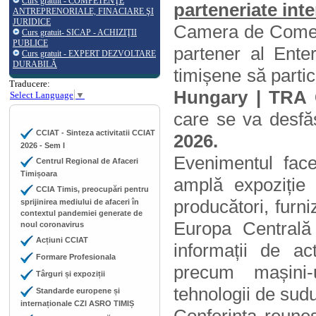
Curs gratuit - COMPETENŢE
parteneriate int
ANTREPRENORIALE, FINACIARE ŞI
JURIDICE
Camera de Comerț,
Curs gratuit- SICAP - ACHIZIŢII
PUBLICE
partener al Ente
Curs gratuit - EXPERT DEZVOLTARE
DURABILĂ
timișene să parti
Traducere:
Hungary | TRA 
Select Language
▼
care
se va desfă
CCIAT - Sinteza activitatii CCIAT
2026.
2026 - Sem I
Evenimentul fac
Centrul Regional de Afaceri
Timișoara
amplă expoziție i
CCIA Timis, preocupări pentru
producători, furni
sprijinirea mediului de afaceri în
contextul pandemiei generate de
Europa Centrală 
noul coronavirus
Acțiuni CCIAT
informații de ac
Formare Profesionala
precum mașini-u
Târguri și expoziții
tehnologii de sudur
Standarde europene și
internaționale CZI ASRO TIMIȘ