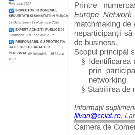
Printre numeroa
Februarie 2027
INSPECTOR IN DOMENIUL
Europe Network 
SECURITATII SI SANATATII IN MUNCA
matchmaking de afa
19 Octombrie - 19 Noiembrie 2026
EXPERT ACHIZITII PUBLICE
26
neparticipanții să 
Octombrie - 28 Februarie 2027
de business.
RESPONSABIL CU PROTECTIA
DATELOR CU CARACTER
Scopul principal s
PERSONAL
09 Noiembrie - 15 Martie
Identificarea
§
2027
prin partici
networking
Stabilirea de 
§
Informații supliment
ljivan@cciat.ro
, La
Camera de Comerț,