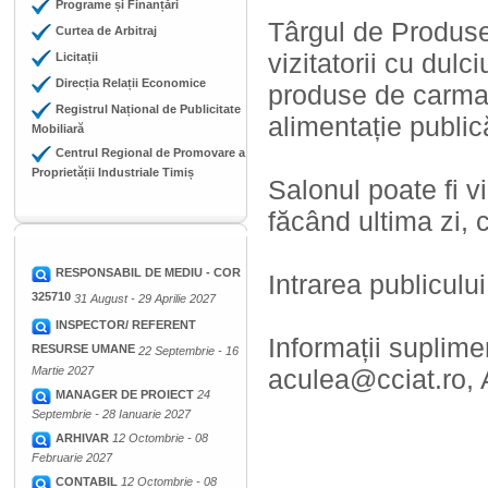
Programe și Finanțări
Târgul de Produse 
Curtea de Arbitraj
vizitatorii cu dulc
Licitații
Direcția Relații Economice
produse de carmang
Registrul Național de Publicitate
alimentație publi
Mobiliară
Centrul Regional de Promovare a
Proprietății Industriale Timiș
Salonul poate fi vi
făcând ultima zi, 
RESPONSABIL DE MEDIU - COR
Intrarea publicului
325710
31 August - 29 Aprilie 2027
INSPECTOR/ REFERENT
Informații suplime
RESURSE UMANE
22 Septembrie - 16
Martie 2027
aculea@cciat.ro, 
MANAGER DE PROIECT
24
Septembrie - 28 Ianuarie 2027
ARHIVAR
12 Octombrie - 08
Februarie 2027
CONTABIL
12 Octombrie - 08