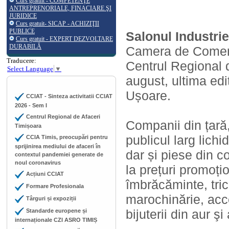
Curs gratuit - COMPETENŢE
ANTREPRENORIALE, FINACIARE ŞI
JURIDICE
Curs gratuit- SICAP - ACHIZIŢII
PUBLICE
Salonul Industrie
Curs gratuit - EXPERT DEZVOLTARE
DURABILĂ
Camera de Comerț,
Traducere:
Centrul Regional 
Select Language
▼
august, ultima edi
Ușoare.
CCIAT - Sinteza activitatii CCIAT
2026 - Sem I
Centrul Regional de Afaceri
Companii din țară,
Timișoara
publicul larg lichi
CCIA Timis, preocupări pentru
sprijinirea mediului de afaceri în
dar și piese din co
contextul pandemiei generate de
noul coronavirus
la prețuri promoți
Acțiuni CCIAT
îmbrăcăminte, tric
Formare Profesionala
marochinărie, acc
Târguri și expoziții
bijuterii din aur şi
Standarde europene și
internaționale CZI ASRO TIMIȘ