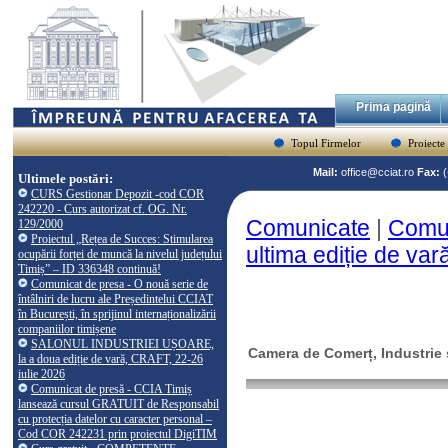
Prima pagină
Topul Firmelor
Proiecte
Mail:
office@cciat.ro
Fax:
Ultimele postări:
CURS Gestionar Depozit -cod COR
242220 - Curs autorizat cf. OG. Nr.
Comunicate
|
Comun
129/2000
Proiectul „Rețea de Succes: Stimularea
ultima ediție de va
ocupării forței de muncă la nivelul județului
Timiș” – ID 336348 continuă!
Comunicat de presa - O nouă serie de
întâlniri de lucru ale Președintelui CCIAT
în București, în sprijinul internaționalizării
companiilor timișene
SALONUL INDUSTRIEI UȘOARE,
Camera de Comerț, Industrie ș
la a doua ediție de vară, CRAFT, 22-26
iulie 2026
Comunicat de presă - CCIA Timiș
lansează cursul GRATUIT de Responsabil
cu protecția datelor cu caracter personal –
Cod COR 242231 prin proiectul DigiTIM