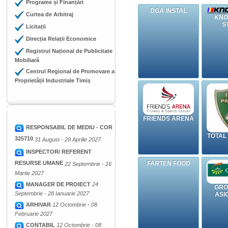
Programe și Finanțări
DGA INSTAL
Curtea de Arbitraj
KNO
S
Licitații
Direcția Relații Economice
Registrul Național de Publicitate
Mobiliară
Centrul Regional de Promovare a
Proprietății Industriale Timiș
FRIENDS ARENA
RESPONSABIL DE MEDIU - COR
TOTAL
325710
31 August - 29 Aprilie 2027
INSPECTOR/ REFERENT
RESURSE UMANE
FARTEN FOOD
22 Septembrie - 16
Martie 2027
MANAGER DE PROIECT
24
GRO
Septembrie - 28 Ianuarie 2027
ASI
ARHIVAR
12 Octombrie - 08
Februarie 2027
CONTABIL
12 Octombrie - 08