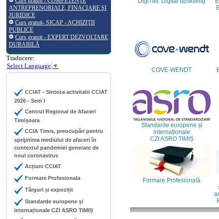
Curs gratuit - COMPETENŢE
DigiTIM: Digital upskilling
E
ANTREPRENORIALE, FINACIARE ŞI
E
JURIDICE
Curs gratuit- SICAP - ACHIZIŢII
PUBLICE
Curs gratuit - EXPERT DEZVOLTARE
DURABILĂ
Traducere:
Select Language
▼
COVE-WENDT
CCIAT - Sinteza activitatii CCIAT
2026 - Sem I
Centrul Regional de Afaceri
Timișoara
Standarde europene și
CCIA Timis, preocupări pentru
internaționale
CZI ASRO TIMIȘ
sprijinirea mediului de afaceri în
contextul pandemiei generate de
noul coronavirus
Acțiuni CCIAT
Formare Profesionala
Formare Profesională
Târguri și expoziții
an
Standarde europene și
internaționale CZI ASRO TIMIȘ