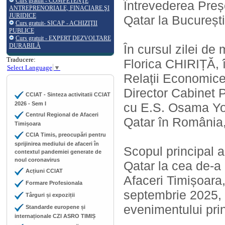
Curs gratuit - COMPETENŢE
Întrevederea Preș
ANTREPRENORIALE, FINACIARE ŞI
JURIDICE
Qatar la București
Curs gratuit- SICAP - ACHIZIŢII
PUBLICE
Curs gratuit - EXPERT DEZVOLTARE
DURABILĂ
În cursul zilei de
Traducere:
Florica CHIRIȚĂ, î
Select Language
▼
Relații Economice 
Director Cabinet Pr
CCIAT - Sinteza activitatii CCIAT
2026 - Sem I
cu E.S. Osama Yo
Centrul Regional de Afaceri
Qatar în România,
Timișoara
CCIA Timis, preocupări pentru
sprijinirea mediului de afaceri în
Scopul principal a
contextul pandemiei generate de
noul coronavirus
Qatar la cea de-a 
Acțiuni CCIAT
Afaceri Timișoara
Formare Profesionala
septembrie 2025, 
Târguri și expoziții
evenimentului pri
Standarde europene și
internaționale CZI ASRO TIMIȘ