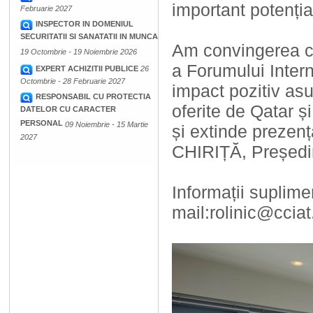
important potenția
Februarie 2027
INSPECTOR IN DOMENIUL
SECURITATII SI SANATATII IN MUNCA
Am convingerea că 
19 Octombrie - 19 Noiembrie 2026
a Forumului Inter
EXPERT ACHIZITII PUBLICE
26
Octombrie - 28 Februarie 2027
impact pozitiv as
RESPONSABIL CU PROTECTIA
oferite de Qatar și
DATELOR CU CARACTER
PERSONAL
09 Noiembrie - 15 Martie
și extinde prezenț
2027
CHIRIȚĂ, Președi
Informații suplime
mail:rolinic@cciat