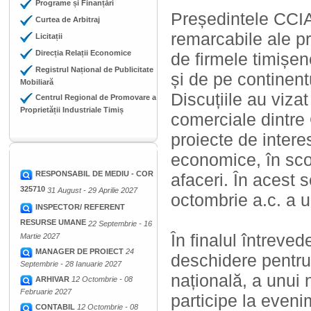
Programe și Finanțări
Președintele CCIA 
Curtea de Arbitraj
remarcabile ale pr
Licitații
Direcția Relații Economice
de firmele timișe
Registrul Național de Publicitate
și de pe continent
Mobiliară
Discuțiile au vizat
Centrul Regional de Promovare a
Proprietății Industriale Timiș
comerciale dintre 
proiecte de inter
economice, în scop
RESPONSABIL DE MEDIU - COR
afaceri. În acest 
325710
31 August - 29 Aprilie 2027
octombrie a.c. a 
INSPECTOR/ REFERENT
RESURSE UMANE
22 Septembrie - 16
În finalul întreved
Martie 2027
MANAGER DE PROIECT
24
deschidere pentru
Septembrie - 28 Ianuarie 2027
națională, a unui
ARHIVAR
12 Octombrie - 08
Februarie 2027
participe la eveni
CONTABIL
12 Octombrie - 08