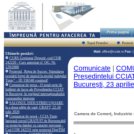
Prima pagină
Topul Firmelor
Proiecte
Mail:
office@cciat.ro
Fax:
Ultimele postări:
CURS Gestionar Depozit -cod COR
242220 - Curs autorizat cf. OG. Nr.
Comunicate
|
COMU
129/2000
Proiectul „Rețea de Succes: Stimularea
Președintelui CCIA
ocupării forței de muncă la nivelul județului
Timiș” – ID 336348 continuă!
București, 23 aprili
Comunicat de presa - O nouă serie de
întâlniri de lucru ale Președintelui CCIAT
în București, în sprijinul internaționalizării
companiilor timișene
SALONUL INDUSTRIEI UȘOARE,
la a doua ediție de vară, CRAFT, 22-26
iulie 2026
Camera de Comerț, Industrie ș
Comunicat de presă - CCIA Timiș
lansează cursul GRATUIT de Responsabil
cu protecția datelor cu caracter personal –
Cod COR 242231 prin proiectul DigiTIM