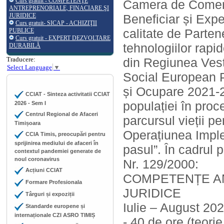
Curs gratuit - COMPETENŢE
Camera de Comerț, 
ANTREPRENORIALE, FINACIARE ŞI
JURIDICE
Beneficiar și Exp
Curs gratuit- SICAP - ACHIZIŢII
calitate de Parten
PUBLICE
Curs gratuit - EXPERT DEZVOLTARE
tehnologiilor rapid
DURABILĂ
Traducere:
din Regiunea Vest!
Select Language
▼
Social European P
și Ocupare 2021-20
CCIAT - Sinteza activitatii CCIAT
populației în proc
2026 - Sem I
Centrul Regional de Afaceri
parcursul vieții pen
Timișoara
Operațiunea Impl
CCIA Timis, preocupări pentru
sprijinirea mediului de afaceri în
pasul”. În cadrul 
contextul pandemiei generate de
noul coronavirus
Nr. 129/2000:
Acțiuni CCIAT
COMPETENȚE AN
Formare Profesionala
JURIDICE
Târguri și expoziții
Iulie – August 20
Standarde europene și
internaționale CZI ASRO TIMIȘ
- 40 de ore (teorie