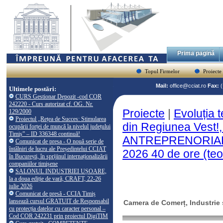
Prima pagină
Topul Firmelor
Proiecte
Mail:
office@cciat.ro
Fax:
Ultimele postări:
CURS Gestionar Depozit -cod COR
242220 - Curs autorizat cf. OG. Nr.
Proiecte
|
Evoluția t
129/2000
Proiectul „Rețea de Succes: Stimularea
din Regiunea Vest!
ocupării forței de muncă la nivelul județului
Timiș” – ID 336348 continuă!
ANTREPRENORIALE,
Comunicat de presa - O nouă serie de
întâlniri de lucru ale Președintelui CCIAT
2026 40 de ore (teori
în București, în sprijinul internaționalizării
companiilor timișene
SALONUL INDUSTRIEI UȘOARE,
la a doua ediție de vară, CRAFT, 22-26
iulie 2026
Comunicat de presă - CCIA Timiș
lansează cursul GRATUIT de Responsabil
Camera de Comerț, Industrie ș
cu protecția datelor cu caracter personal –
Cod COR 242231 prin proiectul DigiTIM