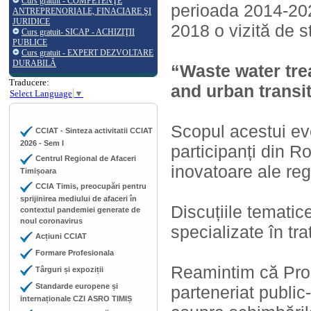
Curs gratuit - COMPETENŢE
perioada 2014-202
ANTREPRENORIALE, FINACIARE ŞI
JURIDICE
2018 o vizită de 
Curs gratuit- SICAP - ACHIZIŢII
PUBLICE
Curs gratuit - EXPERT DEZVOLTARE
DURABILĂ
“Waste water tre
Traducere:
and urban transi
Select Language
▼
Scopul acestui eve
CCIAT - Sinteza activitatii CCIAT
2026 - Sem I
participanți din R
Centrul Regional de Afaceri
inovatoare ale regi
Timișoara
CCIA Timis, preocupări pentru
sprijinirea mediului de afaceri în
Discuțiile tematice 
contextul pandemiei generate de
noul coronavirus
specializate în tr
Acțiuni CCIAT
Formare Profesionala
Reamintim că Pro
Târguri și expoziții
Standarde europene și
parteneriat public
internaționale CZI ASRO TIMIȘ