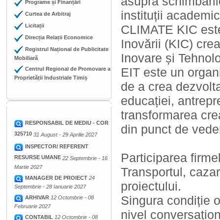
asupra schimbăril
Programe și Finanțări
instituții academi
Curtea de Arbitraj
Licitații
CLIMATE KIC este 
Direcția Relații Economice
Inovării (KIC) cre
Registrul Național de Publicitate
Inovare și Tehnolo
Mobiliară
EIT este un organ
Centrul Regional de Promovare a
Proprietății Industriale Timiș
de a crea dezvolt
educației, antrepr
transformarea crea
RESPONSABIL DE MEDIU - COR
din punct de ved
325710
31 August - 29 Aprilie 2027
INSPECTOR/ REFERENT
Participarea firmel
RESURSE UMANE
22 Septembrie - 16
Martie 2027
Transportul, caza
MANAGER DE PROIECT
24
proiectului.
Septembrie - 28 Ianuarie 2027
Singura condiție o
ARHIVAR
12 Octombrie - 08
Februarie 2027
nivel conversațion
CONTABIL
12 Octombrie - 08