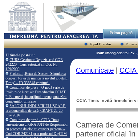
Prima pagină
Topul Firmelor
Proiecte
Mail:
office@cciat.ro
Fax:
Ultimele postări:
CURS Gestionar Depozit -cod COR
242220 - Curs autorizat cf. OG. Nr.
Comunicate
|
CCIA T
129/2000
Proiectul „Rețea de Succes: Stimularea
ocupării forței de muncă la nivelul județului
Timiș” – ID 336348 continuă!
Comunicat de presa - O nouă serie de
întâlniri de lucru ale Președintelui CCIAT
în București, în sprijinul internaționalizării
CCIA Timiș invită firmele în v
companiilor timișene
SALONUL INDUSTRIEI UȘOARE,
la a doua ediție de vară, CRAFT, 22-26
iulie 2026
Comunicat de presă - CCIA Timiș
Camera de Comerț, 
lansează cursul GRATUIT de Responsabil
cu protecția datelor cu caracter personal –
partener oficial 
Cod COR 242231 prin proiectul DigiTIM