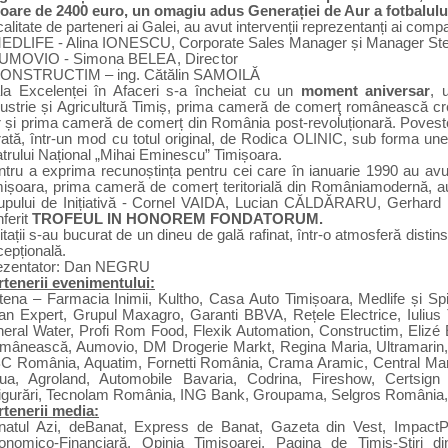
loare de 2400 euro, un omagiu adus Generației de Aur a fotbalul
calitate de parteneri ai Galei,
au avut intervenții
reprezentanți ai compa
MEDLIFE - Alina IONESCU, Corporate Sales Manager și Manager St
AUMOVIO -
Simona BELEA, Director
CONSTRUCTIM – ing. Cătălin SAMOILĂ
la Excelenței în Afaceri s-a încheiat cu un
moment aniversar
, 
ustrie și Agricultură Timiș,
prima cameră de comerţ românească cre
r și prima cameră de comerț din România post-revoluționară.
Poveste
ată, într-un mod cu totul original, de Rodica OLINIC, sub forma unei 
trului Național „Mihai Eminescu” Timișoara.
tru a exprima recunoștința pentru cei care în ianuarie 1990 au avut i
mișoara, prima cameră de comerț teritorială din Româniamodernă, au
upului de Inițiativă - Cornel VAIDA, Lucian CĂLDĂRARU, Gerhard 
ferit
TROFEUL IN HONOREM FONDATORUM.
itații s-au bucurat de un dineu de gală rafinat, într-o atmosferă dist
epțională.
ezentator: Dan NEGRU
rtenerii evenimentului:
tena – Farmacia Inimii, Kultho, Casa Auto Timișoara, Medlife și Sp
an Expert, Grupul Maxagro,
Garanti BBVA, Rețele Electrice, Iulius 
neral Water, Profi Rom Food, Flexik Automation, Constructim, Elizé E
mânească, Aumovio, DM Drogerie Markt, Regina Maria, Ultramari
C România
, Aquatim, Fornetti România, Crama Aramic, Central Mar
ua, Agroland, Automobile Bavaria, Codrina, Fireshow, Certsign
igurări, Tecnolam România, ING Bank, Groupama, Selgros România, 
rtenerii media:
natul Azi, deBanat, Express de Banat, Gazeta din Vest, ImpactP
onomico-Financiară, Opinia Timișoarei, Pagina de Timiș-Știri d