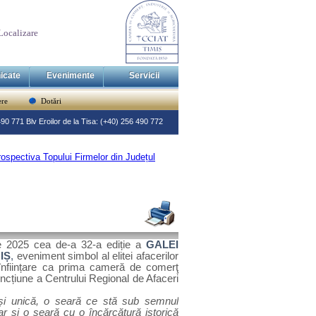
Localizare
icate
Evenimente
Servicii
re
Dotări
 490 771 Blv Eroilor de la Tisa: (+40) 256 490 772
trospectiva Topului Firmelor din Județul
ie 2025 cea de-a 32-a ediție a
GALEI
IȘ
,
eveniment
simbol al
elitei afacerilor
înființare ca
prima cameră de comerţ
funcțiune a Centrului Regional de Afaceri
și unică, o seară ce stă sub semnul
dar și o seară
cu o încărcătură istorică