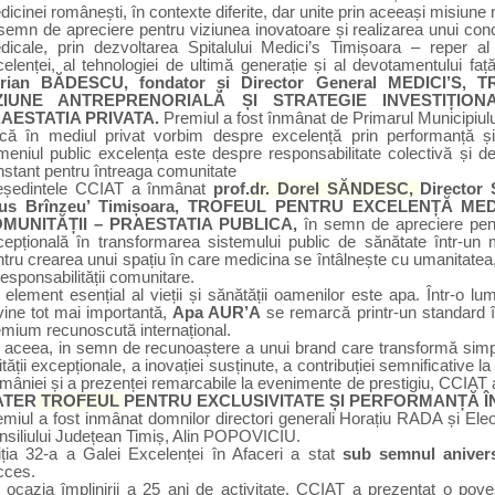
icinei românești, în contexte diferite, dar unite prin aceeași misiune 
 semn
de apreciere pentru viziunea inovatoare și realizarea unui conc
dicale, prin dezvoltarea Spitalului Medici’s Timișoara – reper al
elenței, al tehnologiei de ultimă generație și al devotamentului fa
rian BĂDESCU
,
fondator și Director General
MEDICI’S, 
ZIUNE ANTREPRENORIALĂ ȘI STRATEGIE INVESTIȚIO
AESTATIA PRIVATA.
Premiul a fost înmânat de Primarul Municipiu
că în mediul privat vorbim despre excelență prin performanță și 
meniul public excelența este despre responsabilitate colectivă și 
nstant pentru întreaga comunitate
eședintele CCIAT a înmânat
prof.
dr. Dorel SĂNDESC,
Director 
ius Brînzeu’ Timișoara,
TROFEUL
PENTRU EXCELENȚĂ MEDI
MUNITĂȚII –
PRAESTATIA PUBLICA,
în semn de apreciere pen
cepțională în transformarea sistemului public de sănătate într-un 
tru crearea unui spațiu în care medicina se întâlnește cu umanitatea, 
responsabilității comunitare
.
element esențial al vieții și sănătății oamenilor este apa.
Într-o lu
vine tot mai importantă,
Apa AUR’A
se remarcă printr-un standard îna
emium recunoscută internațional.
aceea, in semn de recunoaștere a unui brand care transformă simplit
ității excepționale, a inovației susținute, a contribuției semnificative
mâniei și a prezenței remarcabile la evenimente de prestigiu, CCIAT
ATER
TROFEUL
PENTRU EXCLUSIVITATE ȘI PERFORMANȚĂ 
emiul a fost inmânat domnilor directori generali Horațiu RADA și El
nsiliului Județean Timiș, Alin POPOVICIU.
iția 32-a a Galei Excelenței în Afaceri a stat
sub semnul anivers
cces.
ocazia împlinirii a 25 ani de activitate,
CCIAT a prezentat
o pove