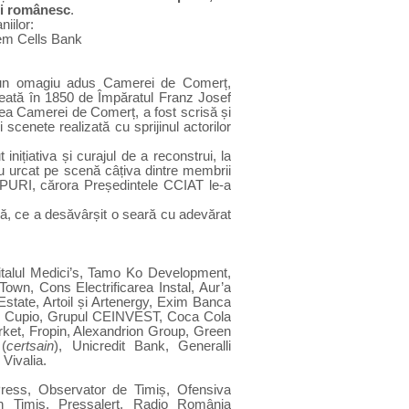
ui românesc
.
niilor:
em Cells Bank
un omagiu adus Camerei de Comerț,
ată în 1850 de Împăratul Franz Josef
a Camerei de Comerț, a fost scrisă și
scenete realizată cu sprijinul actorilor
nițiativa și curajul de a reconstrui, la
 urcat pe scenă câțiva dintre membrii
PURI, cărora Președintele CCIAT le-a
insă, ce a desăvârșit o seară cu adevărat
italul Medici’s, Tamo Ko Development,
Town, Cons Electrificarea Instal, Aur’a
state, Artoil și Artenergy, Exim Banca
n, Cupio, Grupul CEINVEST,
Coca Cola
ket, Fropin, Alexandrion Group, Green
 (
certsain
), Unicredit Bank, Generalli
Vivalia
.
ress, Observator de Timiș, Ofensiva
in Timiș, Pressalert, Radio România