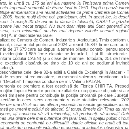
arte.
În urmă cu 175 de ani lua naștere la Timișoara prima Camer
tenta imperială semnată de Franz Iosif în 1850.
După o pauză istori
stituție emblematică și-a reluat activitatea ca prima Cameră de Com
 2005, foarte mulţi dintre noi, participam, aici, în acest loc, la des
aceri. În acești 20 de ani de la darea în folosință, CRAFT a găzdu
soane i-au trecut pragul.
Nu sunt doar niște ani! Sunt generații înt
escut, s-au reinventat, au dus mai departe valorile acestei regiuni
IRIȚĂ, în deschiderea Galei.
alizat de Camera de Comerț, Industrie și Agricultură Timiș
conform 
ional,
clasamentul pentru anul 2024 a reunit
15.847 firme care au îndep
ăr de 37.679 care au depus la termen bilanţul contabil pentru exerciţ
t evidenţiate 1.889 firme clasate pe locurile I, II şi III, structurat
onform codului CAEN) și 5 clase de mărime.
Totodată, 251 de firm
re excelență clasându-se timp de 10 de ani pe podiumul învingă
celenţă.
deschiderea celei de-a 32-a ediții a Galei de Excelență în Afaceri - 
t de respect și recunoaștere,
un moment solemn și emoționant a fost 
R "Decebal" Timişoara condusă de
mr. Valeriu BALAN.
remonia de premiere a fost deschisă de Florica CHIRIȚĂ, Președ
reaților Topului Firmelor pentru rezultatele excepționale obținute și a ev
ceri timișene pentru contribuția la poziția onorantă pe care Județu
ezentând în acest sens argumente și date statistice relevante:
“
202
tre cei mai dificili ani din ultima perioadă.Tensiunile geopolitice, i
nsă pe umerii mediului de afaceri. Și totuși, firmele din Timiș au ră
ișene, ați continuat să vă reinventați, să produceți, să inovați! Da
as una dintre cele mai puternice din țară!
Deși în spațiul public cir
economia se confruntă cu dificultăți, datele oficiale ne arată că tot
ă analizăm principalii indicatori economici ai județului, observăm un