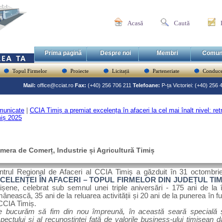
Acasă
Caută
Prima pagină
Despre noi
Membri
Comun
Topul Firmelor
Proiecte
Licitații
Parteneriate
Conduce
Mail:
office@cciat.ro
Fax:
(+40) 256 706 211
Telefoane:
P-ța Victoriei: (+40) 256
municate
|
CCIA Timiș a premiat excelența în afaceri la cel mai înalt nivel: re
iș 2025
mera de Comerț, Industrie și Agricultură Timiș
ntrul Regional de Afaceri al CCIA Timiș a găzduit în 31 octombr
CELENȚEI ÎN AFACERI – TOPUL FIRMELOR DIN JUDEȚUL TIM
mișene,
celebrat
sub semnul unei triple aniversări - 175 ani de la 
ânească, 35 ani de la reluarea activității și 20 ani de la punerea în 
CCIA Timiș.
e bucurăm să fim din nou împreună, în această seară specială 
pectului și al recunoștinței față de valorile business-ului timișean 