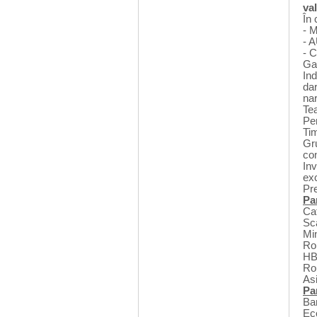
va
În 
- 
- 
- 
Ga
Ind
da
nar
Tea
Pen
Ti
Gr
con
Inv
exc
Pr
Pa
Ca
Sc
Mi
Ro
HB
Ro
As
Pa
Ba
Ec