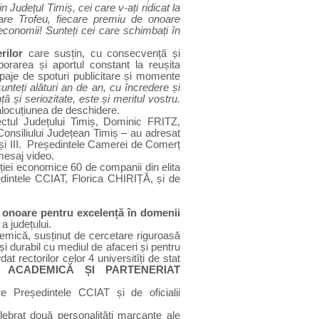
Județul Timiș, cei care v-ați ridicat la
care Trofeu, fiecare premiu de onoare
economii! Sunteți cei care schimbați în
rilor
care susțin, cu consecvență și
aborarea și aportul constant la reușita
rupaje de spoturi publicitare și momente
unteți alături an de an, cu încredere și
 și seriozitate, este și meritul vostru.
alocuțiunea de deschidere.
ectul Județului Timiș, Dominic FRITZ,
onsiliului Județean Timiș – au adresat
și III.
Președintele Camerei de Comerț
mesaj video.
ției economice 60 de companii din elita
ședintele CCIAT, Florica CHIRIȚĂ, și de
 onoare pentru excelență în domenii
a județului.
emică, susținut de cercetare riguroasă
 și durabil cu mediul de afaceri și pentru
t rectorilor celor 4 universitîți de stat
 ACADEMICĂ
ȘI PARTENERIAT
e Președintele CCIAT și de oficialii
ebrat două personalități marcante ale