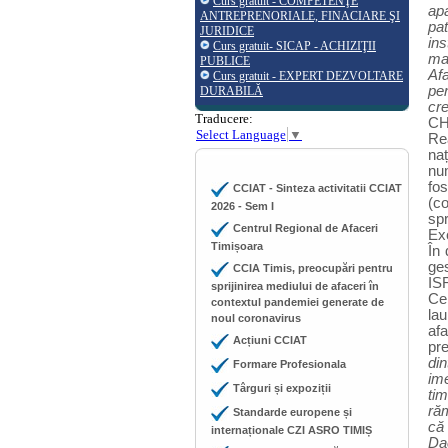
Curs gratuit - COMPETENŢE
ap
ANTREPRENORIALE, FINACIARE ŞI
pa
JURIDICE
in
Curs gratuit- SICAP - ACHIZIŢII
mai
PUBLICE
Af
Curs gratuit - EXPERT DEZVOLTARE
per
DURABILĂ
cr
Traducere:
CH
Select Language
▼
Re
naț
num
fos
CCIAT - Sinteza activitatii CCIAT
(c
2026 - Sem I
sp
Centrul Regional de Afaceri
Ex
Timișoara
În 
ges
CCIA Timis, preocupări pentru
IS
sprijinirea mediului de afaceri în
Ce
contextul pandemiei generate de
lau
noul coronavirus
afa
Acțiuni CCIAT
pr
din
Formare Profesionala
ime
Târguri și expoziții
tim
răm
Standarde europene și
că 
internaționale CZI ASRO TIMIȘ
Dac