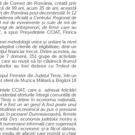
ă de Comerț din România, creată prin
că de 99 ani, acum 35 de ani, această
erț din România post-decembristă!
În 12
chiderea oficială a Centrului Regional de
it mii de evenimente și sute de mii de
regi de antreprenori, de firme care au
”,
a spus Președintele CCIAT, Florica
unei
metodologii unice și unitare la nivel
linit criteriile de eligibilitate, dintr-un
iul financiar trecut. Dintre acestea, au
e pe 7 domenii,
251 grupe de activitate
e care au reușit
să își clădescă drumul
torilor
au fost distinse cu Trofeul de
Topul Firmelor din Județul Timiș,
într-un
oferit de Muzica Militară a Brigăzii 18
intele CCIAT, care a
adresat felicitări
idențiat eforturile întregii comunități de
l Timiș o deține în economia națională,
4 a fost un an greu! A fost poate unul
ncertitudinea economică au pus o presiune
mas în picioare! Dumneavoastră, firmele
torită Dvs. economia județului nostru a
culă numeroase informații care sugerează
uși mediul economic și-a făcut datoria.
 mediu de afaceri care rezistă și chiar