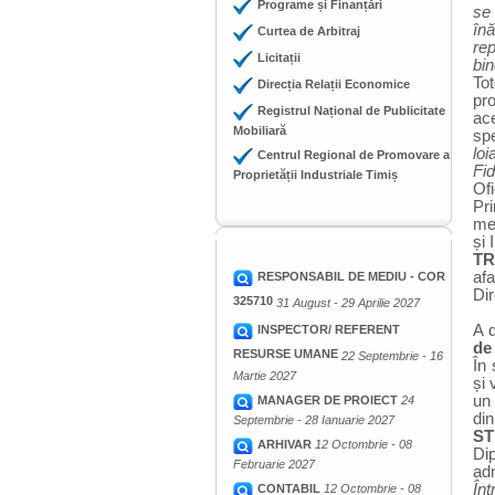
Programe și Finanțări
se 
în
Curtea de Arbitraj
rep
Licitații
bin
To
Direcția Relații Economice
pro
Registrul Național de Publicitate
ace
Mobiliară
spe
loi
Centrul Regional de Promovare a
Fi
Proprietății Industriale Timiș
Ofi
Pr
mes
și 
TR
afa
RESPONSABIL DE MEDIU - COR
Dir
325710
31 August - 29 Aprilie 2027
A 
INSPECTOR/ REFERENT
de
RESURSE UMANE
22 Septembrie - 16
În
Martie 2027
și 
un 
MANAGER DE PROIECT
24
di
Septembrie - 28 Ianuarie 2027
ST
ARHIVAR
12 Octombrie - 08
Di
Februarie 2027
adm
Înt
CONTABIL
12 Octombrie - 08