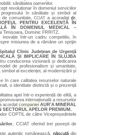
nobilă: sănătatea oamenilor.
ept revoluționar în domeniul serviciilor
 progresului în sănătate și simbol al
ță de comunitate
,
a acoradat
dr.
CCIAT
TROFEUL PENTRU EXCELENȚĂ ÎN
NALĂ
ÎN DOMENIUL MEDICAL –
lui Timișoara, Dominic FRRITZ.
inovație într-un cadru competitiv, în
despre misiunea de a rămâne un sprijin
Spitalul Clinic Județean de Urgență
CALĂ ȘI IMPLICARE ÎN SLUJBA
tru conducerea vizionară și dedicarea
model de profesionalism și umanitate,
simbol al excelenței, al modernizării și
me în care calitatea resurselor naturale
lt, o identitate distinctă și o prezență
atea apei într-o experiență de elită, a
 la promovarea internațională a resurselor
 a acordat
companiei
AUR’A MINERAL
ÎN SECTORUL APELOR PREMIUM.
eodor COPTIL de către Vicepreședintele
ărilor
,
CCIAT oferind
trei povești de
ste autentic românească,
născută
din