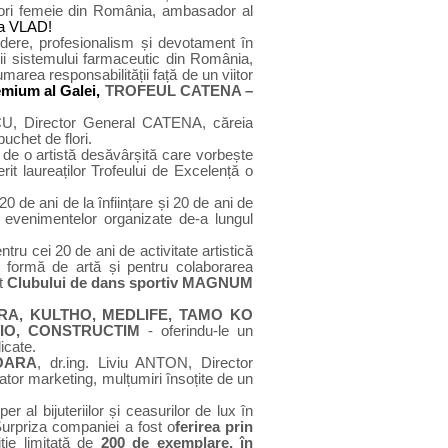
enori femeie din România, ambasador al
ca VLAD!
edere, profesionalism și devotament în
rii sistemului farmaceutic din România,
marea responsabilității față de un viitor
emium al Galei,
TROFEUL CATENA –
U, Director General CATENA,
căreia
buchet de flori.
t de
o artistă desăvârșită care vorbește
t laureaților Trofeului de Excelență
o
0 de ani de la înființare și 20 de ani de
d evenimentelor organizate de-a lungul
tru cei 20 de ani de activitate artistică
a formă de artă și pentru colaborarea
t
Clubului de dans sportiv MAGNUM
ARA,
KULTHO, MEDLIFE, TAMO KO
IO, CONSTRUCTIM
-
oferindu-le un
icate.
OARA
,
dr.ing. Liviu ANTON, Director
tor marketing, mulțumiri
însoțite de un
per al bijuteriilor și ceasurilor de lux în
rpriza companiei a fost o
ferirea prin
iție limitată de
200 de exemplare, în