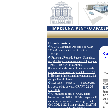
Ultimele postări:
CURS Gestionar Depozit -cod COR
242220 - Curs autorizat cf. OG. Nr.
Co
129/2000
Tim
Proiectul „Rețea de Succes: Stimularea
ocupării forței de muncă la nivelul județului
Timiș” – ID 336348 continuă!
Comunicat de presa - O nouă serie de
întâlniri de lucru ale Președintelui CCIAT
Ca
în București, în sprijinul internaționalizării
companiilor timișene
SALONUL INDUSTRIEI UȘOARE,
Ce
la a doua ediție de vară, CRAFT, 22-26
EX
iulie 2026
ti
Comunicat de presă - CCIA Timiș
rom
lansează cursul GRATUIT de Responsabil
al 
cu protecția datelor cu caracter personal –
„N
Cod COR 242231 prin proiectul DigiTIM
res