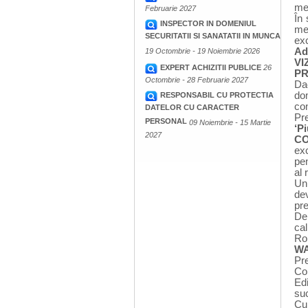
med
Februarie 2027
În
INSPECTOR IN DOMENIUL
me
SECURITATII SI SANATATII IN MUNCA
exc
Ad
19 Octombrie - 19 Noiembrie 2026
VI
EXPERT ACHIZITII PUBLICE
26
PR
Octombrie - 28 Februarie 2027
Da
do
RESPONSABIL CU PROTECTIA
co
DATELOR CU CARACTER
Pr
PERSONAL
09 Noiembrie - 15 Martie
‘P
2027
CO
ex
pen
al 
Un 
de
pr
De 
cal
Ro
W
Pr
Co
Ed
su
Cu 