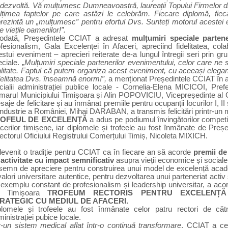
dezvoltă. Vă mulțumesc Dumneavoastră, laureații Topului Firmelor din 
ălțimea faptelor pe care astăzi le celebrăm. Fiecare diplomă, fie
rezintă un „mulțumesc” pentru efortul Dvs. Sunteți motorul acestei 
e viețile oamenilor!
”.
todată, Președintele CCIAT a adresat
mulțumiri speciale partene
fesionalism, Gala Excelenței în Afaceri, apreciind fidelitatea, col
stui eveniment – aprecieri reiterate de-a lungul întregii seri prin g
ciale. „
Mulțumiri speciale partenerilor evenimentului, celor care ne s
alitate. Faptul că putem organiza acest eveniment, cu aceeași eleganță
delitatea Dvs. înseamnă enorm!”,
a menționat Președintele CCIAT în 
cialii administrației publice locale -
Cornelia-Elena MICICOI,
Pref
imarul Municipiului Timișoara și Alin POPOVICIU, Vicepreședinte al C
aje de felicitare și au înmânat premiile
pentru ocupanții locurilor I, II 
Industrie a României, Mihai DARABAN, a transmis felicitări printr-un 
OFEUL DE EXCELENȚĂ
a adus pe podiumul învingătorilor competi
cerilor timișene, iar diplomele și trofeele au fost înmânate de Pre
ectorul Oficiului Registrului Comerțului Timiș, Nicoleta MIXICH.
devenit o tradiție pentru CCIAT ca în fiecare an să acorde
premii de
 activitate cu impact
semnificativ
asupra vieții economice și sociale 
 semn de apreciere pentru
construirea unui model de excelență acad
valori universitare autentice, pentru dezvoltarea unui parteneriat activ
exemplu constant de profesionalism și leadership universitar, a acorda
n Timișoara
TROFEUM RECTORIS
PENTRU
EXCELENȚĂ
RATEGIC CU MEDIUL DE AFACERI
.
plomele și trofeele
au fost înmânate celor patru rectori de cătr
inistrației pubice locale.
r-un sistem medical aflat într-o continuă transformare
, CCIAT a cel