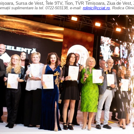
ișoara, Sursa de Vest, Tele 9TV, Tion, TVR Timișoara, Ziua de Vest,
ormații suplimentare la tel. 0722-503138, e-mail:
rolinic@cciat.ro
, Rodica Olini