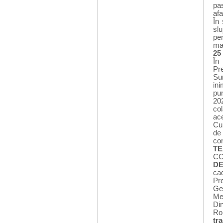
pa
afa
În
slu
pen
ma
25
Î
n 
Pr
Su
in
pu
20
co
ace
Cu 
de
con
TE
CC
DE
cad
Pr
Ge
Mer
Di
Ro
tr