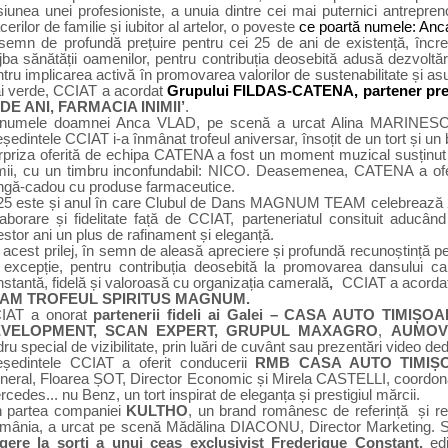
siunea unei profesioniste,
a unuia dintre cei mai puternici antrepr
cerilor de familie și iubitor al artelor,
o poveste
ce poartă numele: An
 semn de profundă prețuire pentru cei 25 de ani de existență, încr
jba sănătății oamenilor, pentru contribuția deosebită adusă dezvoltă
tru implicarea activă în promovarea valorilor de sustenabilitate și asu
i verde, CCIAT a acordat
Grupului FILDAS-CATENA
, partener pr
 DE ANI, FARMACIA INIMII’
.
numele doamnei Anca VLAD, pe scenă a urcat
Alina MARINESC
eședintele CCIAT i-a înmânat
trofeul aniversar, însoțit de un tort și un 
rpriza oferită de echipa CATENA a fost un moment muzical susținu
imii, cu un timbru inconfundabil: NICO. Deasemenea, CATENA a oferi
ngă-cadou cu produse farmaceutice.
25 este și anul în care Clubul de Dans MAGNUM TEAM
celebrează 2
laborare și fidelitate față de CCIAT, parteneriatul consituit aducân
stor ani un plus de rafinament și eleganță.
acest prilej, în semn de aleasă apreciere și profundă recunoștință pen
 excepție, pentru contribuția deosebită la promovarea dansului c
stantă, fidelă și valoroasă cu organizația camerală
,
CCIAT a acorda
AM TROFEUL SPIRITUS MAGNUM.
IAT a onorat
partenerii fideli ai Galei – CASA AUTO TIMIȘO
VELOPMENT, SCAN EXPERT, GRUPUL MAXAGRO
,
AUMOV
ru special de vizibilitate, prin luări de cuvânt sau prezentări video ded
eședintele CCIAT a oferit conducerii
RMB
CASA AUTO TIMIȘ
neral,
Floarea ȘOT,
Director Economic și Mirela CASTELLI, coordona
cedes... nu Benz, un tort inspirat de eleganța și prestigiul mărcii.
n partea companiei
KULTHO
, un
brand românesc de referință
și
re
mânia, a urcat pe scenă
Mădălina DIACONU, Director Marketing. Su
agere la sorți a unui ceas exclusivist Frederique Constant,
ed