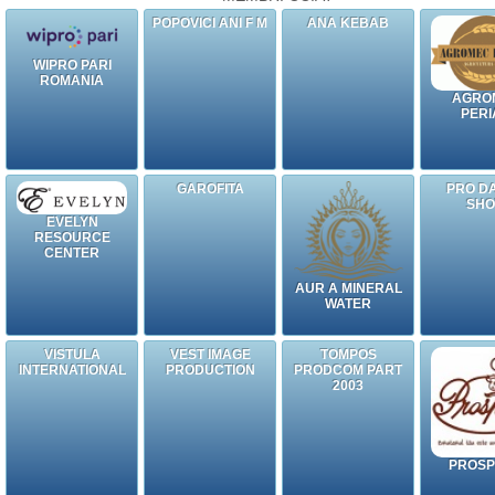
POPOVICI ANI F M
ANA KEBAB
WIPRO PARI
ROMANIA
AGRO
PERI
GAROFITA
PRO D
SH
EVELYN
RESOURCE
CENTER
AUR A MINERAL
WATER
VISTULA
VEST IMAGE
TOMPOS
INTERNATIONAL
PRODUCTION
PRODCOM PART
2003
PROS