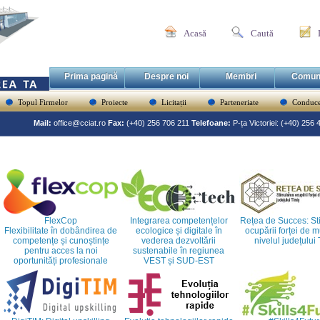
Acasă
Caută
Prima pagină
Despre noi
Membri
Comun
Topul Firmelor
Proiecte
Licitații
Parteneriate
Conduce
Mail:
office@cciat.ro
Fax:
(+40) 256 706 211
Telefoane:
P-ța Victoriei: (+40) 256
FlexCop
Integrarea competențelor
Rețea de Succes: St
Flexibilitate în dobândirea de
ecologice și digitale în
ocupării forței de 
competențe și cunoștințe
vederea dezvoltării
nivelul județului
pentru acces la noi
sustenabile în regiunea
oportunități profesionale
VEST și SUD-EST