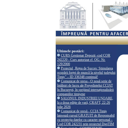
Ultimele postări:
CURS Gestionar Depozit -cod COR
242220 - Curs autorizat cf. OG. Nr.
129/2000
Proiectul „Rețea de Succes: Stimularea
ocupării forței de muncă la nivelul județului
Timiș” – ID 336348 continuă!
Comunicat de presa - O nouă serie de
întâlniri de lucru ale Președintelui CCIAT
în București, în sprijinul internaționalizării
companiilor timișene
SALONUL INDUSTRIEI UȘOARE,
la a doua ediție de vară, CRAFT, 22-26
iulie 2026
Comunicat de presă - CCIA Timiș
lansează cursul GRATUIT de Responsabil
cu protecția datelor cu caracter personal –
Cod COR 242231 prin proiectul DigiTIM