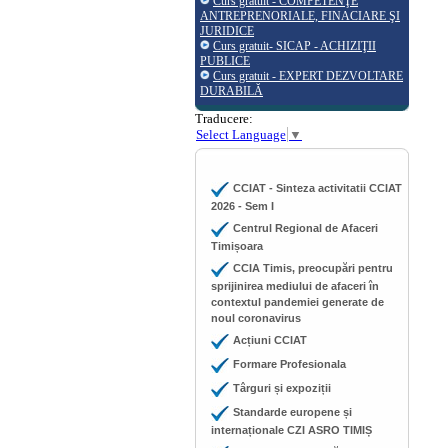
Curs gratuit - COMPETENŢE
ANTREPRENORIALE, FINACIARE ŞI
JURIDICE
Curs gratuit- SICAP - ACHIZIŢII
PUBLICE
Curs gratuit - EXPERT DEZVOLTARE
DURABILĂ
Traducere:
Select Language
▼
CCIAT - Sinteza activitatii CCIAT
2026 - Sem I
Centrul Regional de Afaceri
Timișoara
CCIA Timis, preocupări pentru
sprijinirea mediului de afaceri în
contextul pandemiei generate de
noul coronavirus
Acțiuni CCIAT
Formare Profesionala
Târguri și expoziții
Standarde europene și
internaționale CZI ASRO TIMIȘ