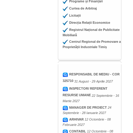
Programe și Finanțări
Curtea de Arbitraj
Licitații
Direcția Relații Economice
Registrul Național de Publicitate
Mobiliară
Centrul Regional de Promovare a
Proprietății Industriale Timiș
RESPONSABIL DE MEDIU - COR
325710
31 August - 29 Aprilie 2027
INSPECTOR/ REFERENT
RESURSE UMANE
22 Septembrie - 16
Martie 2027
MANAGER DE PROIECT
24
Septembrie - 28 Ianuarie 2027
ARHIVAR
12 Octombrie - 08
Februarie 2027
CONTABIL
12 Octombrie - 08