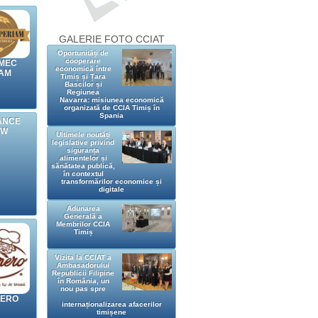
GALERIE FOTO CCIAT
Oportunități de
cooperare
MEC
economică între
AM
Timiș și Țara
Bascilor și
Regiunea
Navarra: misiunea economică
organizată de CCIA Timiș în
Spania
ANCE
OW
Ultimele noutăți
legislative privind
siguranța
alimentelor și
sănătatea publică,
în contextul
transformărilor economice și
digitale
Adunarea
Generală a
Membrilor CCIA
Timiș
Vizita la CCIAT a
Ambasadorului
Republicii Filipine
în România, un
nou pas spre
PERO
internaționalizarea afacerilor
timișene