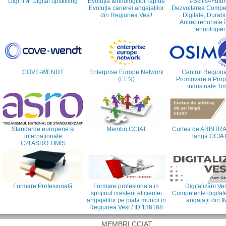
DigiTIM: Digital upskilling
Evoluția tehnologiilor rapide
#Skills4Futu
Evoluția carierei angajaților
Dezvoltarea Compet
din Regiunea Vest!
Digitale, Durabi
Antreprenoriale î
tehnologiei
COVE-WENDT
Enterprise Europe Network
Centrul Regiona
(EEN)
Promovare a Propri
Industriale Ti
Standarde europene și
Membri CCIAT
Curtea de ARBITRA
internaționale
langa CCIA
CZI ASRO TIMIȘ
Formare Profesională
Formare profesionala in
Digitalizăm Ves
sprijinul cresterii eficientei
Competențe digital
angajatilor pe piata muncii in
angajații din 
Regiunea Vest / ID 136168
MEMBRI CCIAT