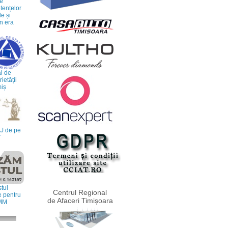
re
ențelor
le și
n era
l de
etății
miș
J de pe
T
tul
Centrul Regional
e pentru
de Afaceri Timișoara
IMM