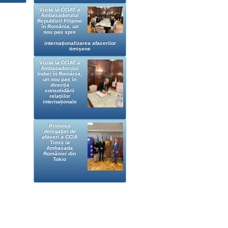
Vizita la CCIAT a
Ambasadorului
Republicii Filipine
în România, un
nou pas spre
internaționalizarea afacerilor
timișene
Vizita la CCIAT a
Ambasadorului
Indiei în România,
un nou pas în
direcția
consolidării
relațiilor
internaționale
Primirea
delegației de
afaceri a CCIA
Timiș la
Ambasada
României din
Tokio