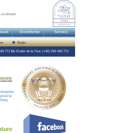
Localizare
icate
Evenimente
Servicii
re
Dotări
 490 771 Blv Eroilor de la Tisa: (+40) 256 490 772
imularea
muncă la
 Timiș