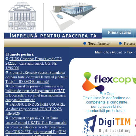
Prima pagină
Topul Firmelor
Proiecte
Mail:
office@cciat.ro
Fax:
Ultimele postări:
CURS Gestionar Depozit -cod COR
242220 - Curs autorizat cf. OG. Nr.
129/2000
Proiectul „Rețea de Succes: Stimularea
ocupării forței de muncă la nivelul județului
Timiș” – ID 336348 continuă!
Comunicat de presa - O nouă serie de
întâlniri de lucru ale Președintelui CCIAT
FlexCop
în București, în sprijinul internaționalizării
Flexibilitate în dobândirea de
companiilor timișene
competențe și cunoștințe
SALONUL INDUSTRIEI UȘOARE,
pentru acces la noi
la a doua ediție de vară, CRAFT, 22-26
oportunități profesionale
iulie 2026
Comunicat de presă - CCIA Timiș
lansează cursul GRATUIT de Responsabil
cu protecția datelor cu caracter personal –
Cod COR 242231 prin proiectul DigiTIM