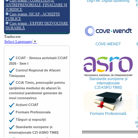
Curs gratuit - COMPETENŢE
DigiTIM: Digital upskilling
E
ANTREPRENORIALE, FINACIARE ŞI
E
JURIDICE
Curs gratuit- SICAP - ACHIZIŢII
PUBLICE
Curs gratuit - EXPERT DEZVOLTARE
DURABILĂ
Traducere:
Select Language
▼
COVE-WENDT
CCIAT - Sinteza activitatii CCIAT
2026 - Sem I
Centrul Regional de Afaceri
Timișoara
Standarde europene și
CCIA Timis, preocupări pentru
internaționale
CZI ASRO TIMIȘ
sprijinirea mediului de afaceri în
contextul pandemiei generate de
noul coronavirus
Acțiuni CCIAT
Formare Profesionala
Formare Profesională
Târguri și expoziții
an
Standarde europene și
internaționale CZI ASRO TIMIȘ