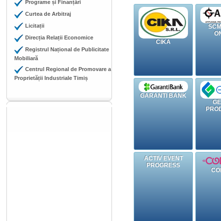
Programe și Finanțări
Curtea de Arbitraj
Licitații
SCM
O
Direcția Relații Economice
CIKA
Registrul Național de Publicitate
Mobiliară
Centrul Regional de Promovare a
Proprietății Industriale Timiș
GARANTI BANK
GE
PRO
ACTIV EVENT
PROGRESS
CO