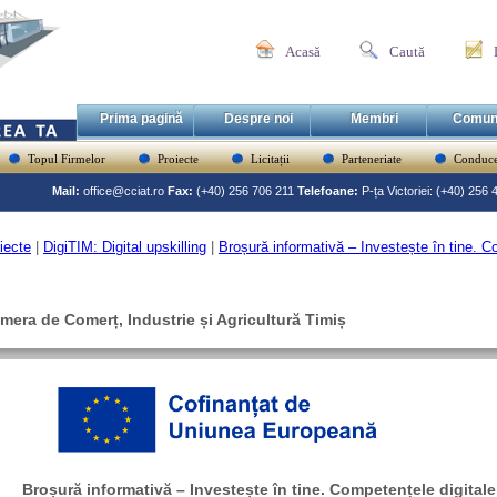
Acasă
Caută
Prima pagină
Despre noi
Membri
Comun
Topul Firmelor
Proiecte
Licitații
Parteneriate
Conduce
Mail:
office@cciat.ro
Fax:
(+40) 256 706 211
Telefoane:
P-ța Victoriei: (+40) 256
iecte
|
DigiTIM: Digital upskilling
|
Broșură informativă – Investește în tine. C
mera de Comerț, Industrie și Agricultură Timiș
Broșură informativă – Investește în tine. Competențele digital