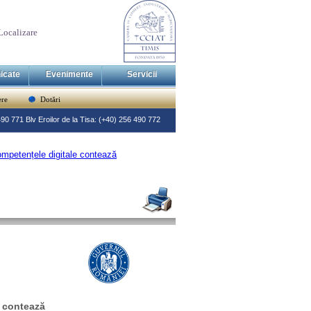
Localizare
icate
Evenimente
Servicii
re
Dotări
 490 771 Blv Eroilor de la Tisa: (+40) 256 490 772
ompetențele digitale contează
e contează