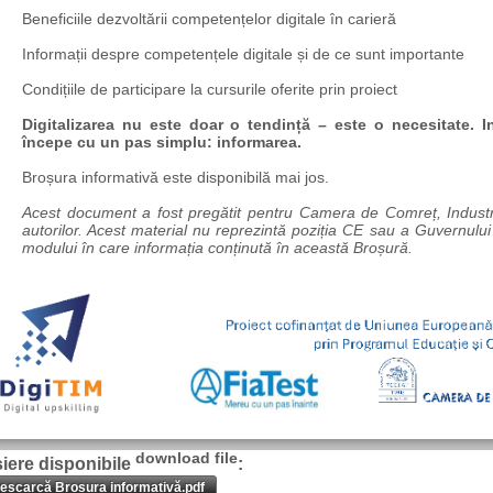
Beneficiile dezvoltării competențelor digitale în carieră
Informații despre competențele digitale și de ce sunt importante
Condițiile de participare la cursurile oferite prin proiect
Digitalizarea nu este doar o tendință – este o necesitate. In
începe cu un pas simplu: informarea.
Broșura informativă este disponibilă mai jos.
Acest document a fost pregătit pentru Camera de Comreț, Industrie
autorilor. Acest material nu reprezintă poziția CE sau a Guvernul
modului în care informația conținută în această Broșură.
download file
șiere disponibile
:
escarcă Brosura informativă.pdf