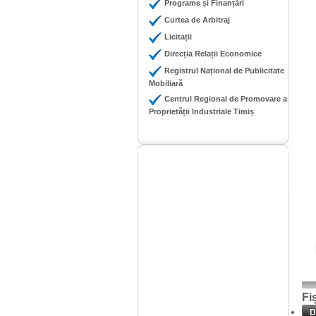
Programe și Finanțări
Curtea de Arbitraj
Licitații
Direcția Relații Economice
Registrul Național de Publicitate
Mobiliară
Centrul Regional de Promovare a
Proprietății Industriale Timiș
Fi
D