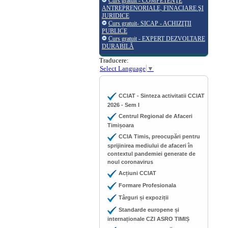
Curs gratuit - COMPETENŢE
ANTREPRENORIALE, FINACIARE ŞI
JURIDICE
Curs gratuit- SICAP - ACHIZIŢII
PUBLICE
Curs gratuit - EXPERT DEZVOLTARE
DURABILĂ
Traducere:
Select Language
▼
CCIAT - Sinteza activitatii CCIAT
2026 - Sem I
Centrul Regional de Afaceri
Timișoara
CCIA Timis, preocupări pentru
sprijinirea mediului de afaceri în
contextul pandemiei generate de
noul coronavirus
Acțiuni CCIAT
Formare Profesionala
Târguri și expoziții
Standarde europene și
internaționale CZI ASRO TIMIȘ