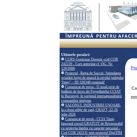
Ultimele postări:
CURS Gestionar Depozit -cod COR
242220 - Curs autorizat cf. OG. Nr.
Pro
129/2000
Proiectul „Rețea de Succes: Stimularea
ocupării forței de muncă la nivelul județului
Timiș” – ID 336348 continuă!
Comunicat de presa - O nouă serie de
Ca
întâlniri de lucru ale Președintelui CCIAT
în București, în sprijinul internaționalizării
companiilor timișene
SALONUL INDUSTRIEI UȘOARE,
la a doua ediție de vară, CRAFT, 22-26
iulie 2026
Comunicat de presă - CCIA Timiș
lansează cursul GRATUIT de Responsabil
cu protecția datelor cu caracter personal –
Cod COR 242231 prin proiectul DigiTIM