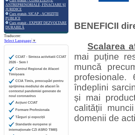
Curs gratuit - COMPETENŢE
ANTREPRENORIALE, FINACIARE ŞI
JURIDICE
Curs gratuit- SICAP - ACHIZIŢII
PUBLICE
Curs gratuit - EXPERT DEZVOLTARE
BENEFICII dire
DURABILĂ
Traducere:
Select Language
▼
Scalarea a
mai puține re
CCIAT - Sinteza activitatii CCIAT
2026 - Sem I
muncă precum
Centrul Regional de Afaceri
profesionale.
Timișoara
CCIA Timis, preocupări pentru
îndeplini sarc
sprijinirea mediului de afaceri în
contextul pandemiei generate de
și mai produc
noul coronavirus
Acțiuni CCIAT
calității munci
Formare Profesionala
domenii de acti
Târguri și expoziții
Standarde europene și
internaționale CZI ASRO TIMIȘ