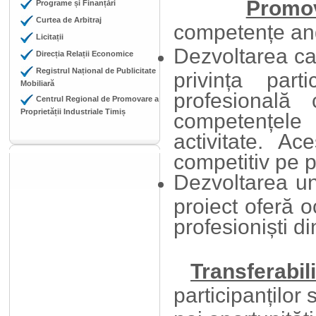
Promov
Programe și Finanțări
Curtea de Arbitraj
competențe ang
Licitații
Dezvoltarea car
Direcția Relații Economice
Registrul Național de Publicitate
privința par
Mobiliară
profesională 
Centrul Regional de Promovare a
Proprietății Industriale Timiș
competențele 
activitate. A
competitiv pe p
Dezvoltarea une
proiect oferă o
profesioniști d
Transferabili
participanților 