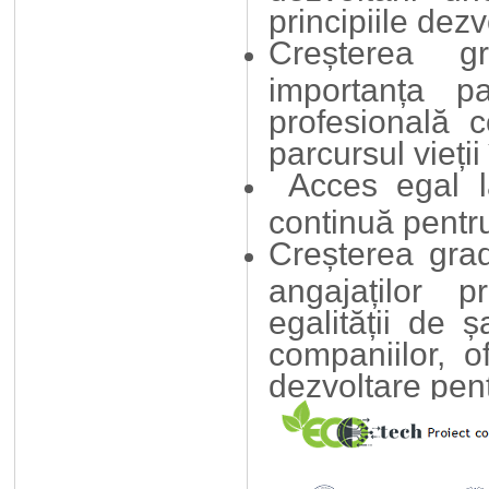
principiile dezv
Creșterea gr
importanța p
profesională c
parcursul vieții
Acces egal l
continuă pentr
Creșterea grad
angajaților p
egalității de 
companiilor, o
dezvoltare pentr