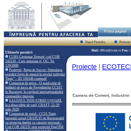
Prima pagină
Topul Firmelor
Proiecte
Mail:
office@cciat.ro
Fax:
Ultimele postări:
CURS Gestionar Depozit -cod COR
242220 - Curs autorizat cf. OG. Nr.
Proiecte
|
ECOTEC
129/2000
Proiectul „Rețea de Succes: Stimularea
ocupării forței de muncă la nivelul județului
Timiș” – ID 336348 continuă!
Comunicat de presa - O nouă serie de
întâlniri de lucru ale Președintelui CCIAT
în București, în sprijinul internaționalizării
Camera de Comerț, Industrie ș
companiilor timișene
SALONUL INDUSTRIEI UȘOARE,
la a doua ediție de vară, CRAFT, 22-26
iulie 2026
Comunicat de presă - CCIA Timiș
lansează cursul GRATUIT de Responsabil
cu protecția datelor cu caracter personal –
Cod COR 242231 prin proiectul DigiTIM