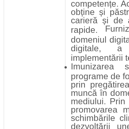
competențe. Ac
obține și păs
carieră și de 
Furniz
rapide.
domeniul digi
digitale, a d
implementării 
Imunizarea sc
programe de fo
prin pregătire
muncă în domeni
mediului. Prin 
promovarea mă
schimbările cl
dezvoltării u