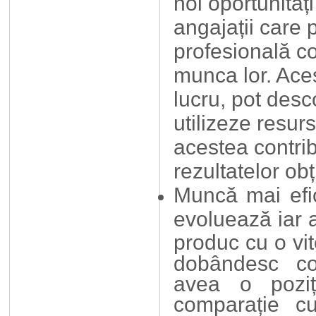
noi oportunități
angajații care 
profesională co
munca lor. Ace
lucru, pot desc
utilizeze resur
acestea contrib
rezultatelor obț
Muncă mai efici
evoluează iar a
produc cu o vi
dobândesc com
avea o pozi
comparație c