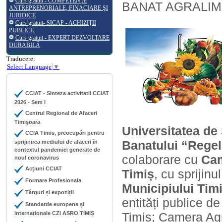
Curs gratuit - COMPETENŢE
BANAT AGRALIM, l
ANTREPRENORIALE, FINACIARE ŞI
JURIDICE
Curs gratuit- SICAP - ACHIZIŢII
PUBLICE
Curs gratuit - EXPERT DEZVOLTARE
DURABILĂ
Traducere:
Select Language
▼
CCIAT - Sinteza activitatii CCIAT
2026 - Sem I
Centrul Regional de Afaceri
Timișoara
Universitatea de 
CCIA Timis, preocupări pentru
Banatului “Regel
sprijinirea mediului de afaceri în
contextul pandemiei generate de
colaborare cu
Cam
noul coronavirus
Acțiuni CCIAT
Timiș
, cu sprijinu
Formare Profesionala
Municipiului Tim
Târguri și expoziții
entități publice de
Standarde europene și
internaționale CZI ASRO TIMIȘ
Timiș; Camera Agri