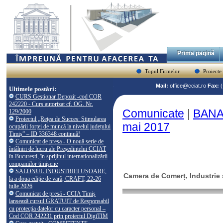
Prima pagină
Topul Firmelor
Proiecte
Mail:
office@cciat.ro
Fax:
Ultimele postări:
CURS Gestionar Depozit -cod COR
242220 - Curs autorizat cf. OG. Nr.
Comunicate
|
BANAT
129/2000
Proiectul „Rețea de Succes: Stimularea
mai 2017
ocupării forței de muncă la nivelul județului
Timiș” – ID 336348 continuă!
Comunicat de presa - O nouă serie de
întâlniri de lucru ale Președintelui CCIAT
în București, în sprijinul internaționalizării
companiilor timișene
SALONUL INDUSTRIEI UȘOARE,
Camera de Comerț, Industrie ș
la a doua ediție de vară, CRAFT, 22-26
iulie 2026
Comunicat de presă - CCIA Timiș
lansează cursul GRATUIT de Responsabil
cu protecția datelor cu caracter personal –
Cod COR 242231 prin proiectul DigiTIM