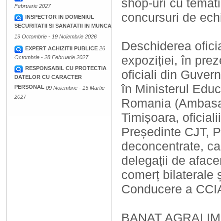
shop-uri cu temat
Februarie 2027
concursuri de echi
INSPECTOR IN DOMENIUL
SECURITATII SI SANATATII IN MUNCA
19 Octombrie - 19 Noiembrie 2026
Deschiderea oficia
EXPERT ACHIZITII PUBLICE
26
expoziției, în prez
Octombrie - 28 Februarie 2027
RESPONSABIL CU PROTECTIA
oficiali din Guver
DATELOR CU CARACTER
în Ministerul Educ
PERSONAL
09 Noiembrie - 15 Martie
2027
Romania (Ambasado
Timișoara, oficiali
Președinte CJT, Pr
deconcentrate, cad
delegații de aface
comerț bilaterale 
Conducere a CCI
BANAT AGRALIM se