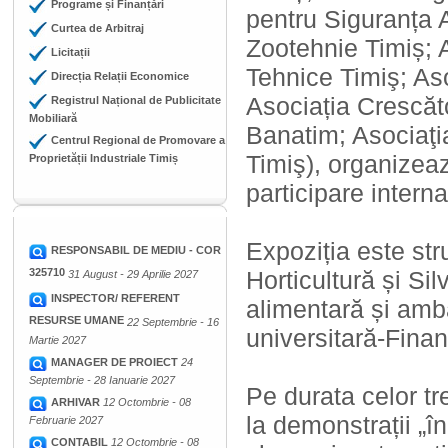
Programe și Finanțări
pentru Siguranța A
Curtea de Arbitraj
Zootehnie Timiș; A
Licitații
Tehnice Timiş; Aso
Direcția Relații Economice
Asociația Crescăto
Registrul Național de Publicitate
Mobiliară
Banatim; Asociaţi
Centrul Regional de Promovare a
Timiş), organizeaz
Proprietății Industriale Timiș
participare inte
Expoziția este str
RESPONSABIL DE MEDIU - COR
325710
Horticultură și Sil
31 August - 29 Aprilie 2027
INSPECTOR/ REFERENT
alimentară și amb
RESURSE UMANE
22 Septembrie - 16
universitară-Finan
Martie 2027
MANAGER DE PROIECT
24
Septembrie - 28 Ianuarie 2027
Pe durata celor tre
ARHIVAR
12 Octombrie - 08
la demonstrații „î
Februarie 2027
CONTABIL
12 Octombrie - 08