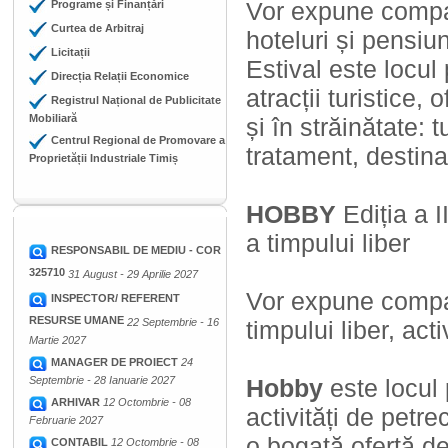
Vor expune compani
Programe și Finanțări
Curtea de Arbitraj
hoteluri și pensiuni
Licitații
Estival este locul
Direcția Relații Economice
atracții turistice,
Registrul Național de Publicitate
Mobiliară
și în străinătate: 
Centrul Regional de Promovare a
tratament, destinaț
Proprietății Industriale Timiș
HOBBY
Ediția a 
a timpului liber
RESPONSABIL DE MEDIU - COR
325710
31 August - 29 Aprilie 2027
Vor expune compan
INSPECTOR/ REFERENT
RESURSE UMANE
22 Septembrie - 16
timpului liber, acti
Martie 2027
MANAGER DE PROIECT
24
Septembrie - 28 Ianuarie 2027
Hobby
este locul 
ARHIVAR
12 Octombrie - 08
activități de petre
Februarie 2027
o bogată ofertă d
CONTABIL
12 Octombrie - 08