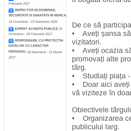
Februarie 2027
INSPECTOR IN DOMENIUL
SECURITATII SI SANATATII IN MUNCA
19 Octombrie - 19 Noiembrie 2026
De ce să participa
EXPERT ACHIZITII PUBLICE
26
• Aveți șansa să v
Octombrie - 28 Februarie 2027
vizitatori.
RESPONSABIL CU PROTECTIA
DATELOR CU CARACTER
• Aveți ocazia să 
PERSONAL
09 Noiembrie - 15 Martie
promovați alte pro
2027
târg.
• Studiați piața -
• Doar aici aveți 
vă viziteze în doar
Obiectivele târgul
• Organizarea cel
publicului larg.