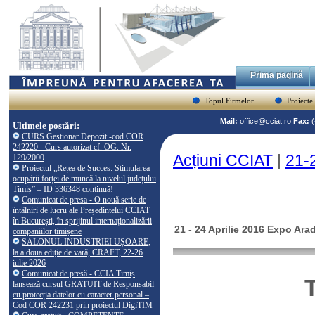
Prima pagină
Topul Firmelor
Proiecte
Mail:
office@cciat.ro
Fax:
Ultimele postări:
CURS Gestionar Depozit -cod COR
242220 - Curs autorizat cf. OG. Nr.
Acțiuni CCIAT
|
21-2
129/2000
Proiectul „Rețea de Succes: Stimularea
ocupării forței de muncă la nivelul județului
Timiș” – ID 336348 continuă!
Comunicat de presa - O nouă serie de
întâlniri de lucru ale Președintelui CCIAT
în București, în sprijinul internaționalizării
21 - 24 Aprilie 2016 Expo Arad 
companiilor timișene
SALONUL INDUSTRIEI UȘOARE,
la a doua ediție de vară, CRAFT, 22-26
iulie 2026
Comunicat de presă - CCIA Timiș
lansează cursul GRATUIT de Responsabil
cu protecția datelor cu caracter personal –
Cod COR 242231 prin proiectul DigiTIM