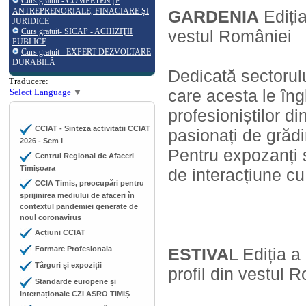
Curs gratuit - COMPETENŢE
ANTREPRENORIALE, FINACIARE ŞI
GARDENIA
Ediția
JURIDICE
Curs gratuit- SICAP - ACHIZIŢII
vestul României
PUBLICE
Curs gratuit - EXPERT DEZVOLTARE
DURABILĂ
Dedicată sectorul
Traducere:
care acesta le îng
Select Language
▼
profesioniștilor d
CCIAT - Sinteza activitatii CCIAT
pasionați de grădi
2026 - Sem I
Pentru expozanți ș
Centrul Regional de Afaceri
Timișoara
de interacțiune cu p
CCIA Timis, preocupări pentru
sprijinirea mediului de afaceri în
contextul pandemiei generate de
noul coronavirus
Acțiuni CCIAT
Formare Profesionala
ESTIVA
L Ediția a
Târguri și expoziții
profil din vestul 
Standarde europene și
internaționale CZI ASRO TIMIȘ