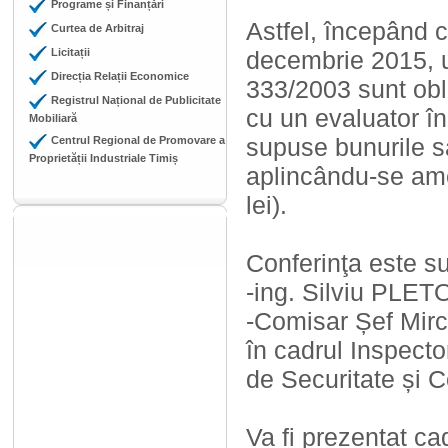
Programe și Finanțări
Astfel, începând c
Curtea de Arbitraj
Licitații
decembrie 2015, un
Direcția Relații Economice
333/2003 sunt obli
Registrul Național de Publicitate
cu un evaluator în 
Mobiliară
supuse bunurile sa
Centrul Regional de Promovare a
Proprietății Industriale Timiș
aplincându-se ame
lei).
Conferinţa este su
-ing. Silviu PLETO
-Comisar Șef Mir
în cadrul Inspecto
de Securitate și C
Va fi prezentat ca