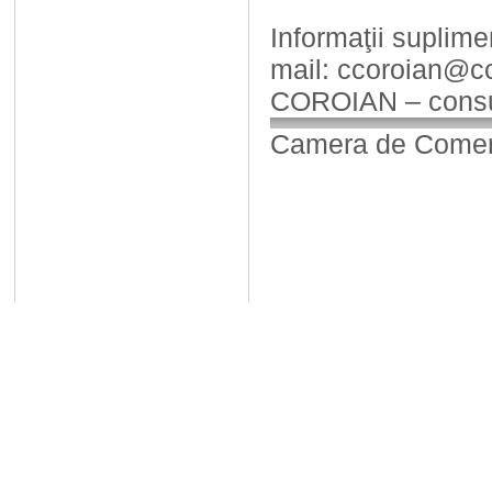
Informaţii suplim
mail: ccoroian@cc
COROIAN – consul
Camera de Comerț,