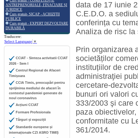
Curs gratuit - COMPETENŢE
data de 17 iunie 2
ANTREPRENORIALE, FINACIARE ŞI
JURIDICE
C.E.D.O. a sediului
Curs gratuit- SICAP - ACHIZIŢII
PUBLICE
conferința cu tem
Curs gratuit - EXPERT DEZVOLTARE
DURABILĂ
Analiza de risc la 
Traducere:
Select Language
▼
Prin organizarea 
societăților comerc
CCIAT - Sinteza activitatii CCIAT
2026 - Sem I
instituțiilor de cr
Centrul Regional de Afaceri
administraţiei publ
Timișoara
CCIA Timis, preocupări pentru
cercetare-dezvolta
sprijinirea mediului de afaceri în
bunuri ori valori cu
contextul pandemiei generate de
noul coronavirus
333/2003 şi care 
Acțiuni CCIAT
paza obiectivelor, 
Formare Profesionala
conformitate cu L
Târguri și expoziții
Standarde europene și
361/2014.
internaționale CZI ASRO TIMIȘ