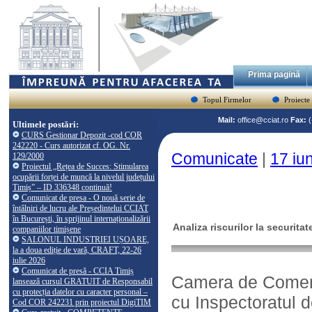
Prima pagină
Topul Firmelor
Proiecte
Mail:
office@cciat.ro
Fax:
Ultimele postări:
CURS Gestionar Depozit -cod COR
242220 - Curs autorizat cf. OG. Nr.
Comunicate
|
17 iun
129/2000
Proiectul „Rețea de Succes: Stimularea
ocupării forței de muncă la nivelul județului
Timiș” – ID 336348 continuă!
Comunicat de presa - O nouă serie de
întâlniri de lucru ale Președintelui CCIAT
în București, în sprijinul internaționalizării
Analiza riscurilor la securitat
companiilor timișene
SALONUL INDUSTRIEI UȘOARE,
la a doua ediție de vară, CRAFT, 22-26
iulie 2026
Comunicat de presă - CCIA Timiș
Camera de Comerţ, 
lansează cursul GRATUIT de Responsabil
cu protecția datelor cu caracter personal –
cu Inspectoratul d
Cod COR 242231 prin proiectul DigiTIM